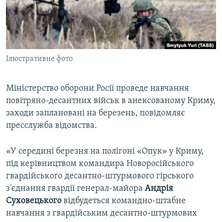
ВІДЕОУРОКИ «ELIFBE»
Русский
СВІДЧЕННЯ ОКУПАЦІЇ
Qırımtatar
УКРАЇНСЬКА ПРОБЛЕМА КРИМУ
Ілюстративне фото
ДОЛУЧАЙСЯ!
ІНФОГРАФІКА
Міністерство оборони Росії проведе навчання
повітряно-десантних військ в анексованому Криму,
Усі сайти RFE/RL
заходи заплановані на березень, повідомляє
пресслужба відомства.
«У середині березня на полігоні «Опук» у Криму,
під керівництвом командира Новоросійського
гвардійського десантно-штурмового гірського
з'єднання гвардії генерал-майора
Андрія
Суховецького
відбудеться командно-штабне
навчання з гвардійським десантно-штурмових