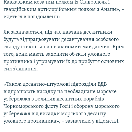
Кавказьким козачим полком із Ставрополя і
гвардійським артилерійським полком з Анапи», –
йдеться в повідомленні.
Як зазначається, під час навчань десантники
будуть відпрацьовувати десантування особового
складу і техніки на незнайомий майданчик. Крім
того, вони мають захопити об'єкти умовного
противника і утримувати їх до прибуття основних
сил з'єднання.
«Також десантно-штурмові підрозділи ВДВ
відпрацюють висадку на необладнане морське
узбережжя з великих десантних кораблів
Чорноморського флоту Росії і оборону морського
узбережжя від висадки морського десанту
умовного противника», – зазначили у відомстві.