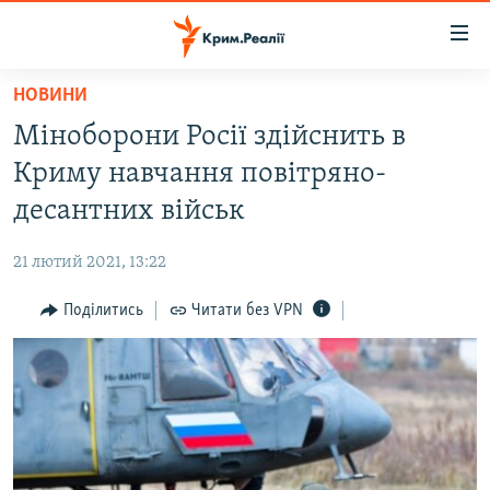
Доступність
посилання
Перейти
НОВИНИ
до
НОВИНИ
Міноборони Росії здійснить в
основного
ВОДА.КРИМ
матеріалу
Криму навчання повітряно-
ВІДЕО ТА ФОТО
Перейти
десантних військ
до
ПОЛІТИКА
основної
21 лютий 2021, 13:22
БЛОГИ
навігації
Перейти
Поділитись
Читати без VPN
ПОГЛЯД
до
ІНТЕРВ'Ю
пошуку
ВСЕ ЗА ДЕНЬ
СПЕЦПРОЕКТИ
ЯК ОБІЙТИ БЛОКУВАННЯ
ДЕПОРТАЦІЯ