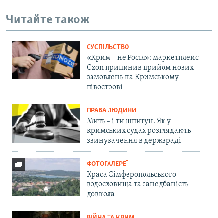
Читайте також
СУСПІЛЬСТВО
«Крим – не Росія»: маркетплейс
Ozon припинив прийом нових
замовлень на Кримському
півострові
ПРАВА ЛЮДИНИ
Мить – і ти шпигун. Як у
кримських судах розглядають
звинувачення в держзраді
ФОТОГАЛЕРЕЇ
Краса Сімферопольського
водосховища та занедбаність
довкола
ВІЙНА ТА КРИМ