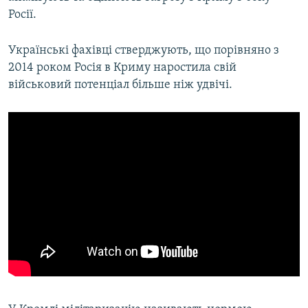
Росії.
Українські фахівці стверджують, що порівняно з
2014 роком Росія в Криму наростила свій
військовий потенціал більше ніж удвічі.