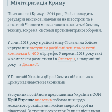
Мілітаризація Криму
Після анексії Криму в 2014 році Росія проводить
регулярні військові навчання на півострові та в
акваторії Чорного моря, а також завозить військову
техніку, зокрема, системи протиповітряної оборони.
У січні 2018 року в районі мису Фіолент на бойове
чергування
заступили російські зенітно-ракетні
комплекси С-400
«Тріумф». У вересні 2018 року такі
ж комплекси розмістили і в
Євпаторії
, а наприкінці
року – в
Джанкої
.
У Генштабі України дії російських військових в
Криму називають незаконними.
Заступник постійного представника України в ООН
Юрій Вітренко
висловив
побоювання щодо
можливого розміщення Росією ядерної зброї на
півострові. Заступник секретаря Ради національної