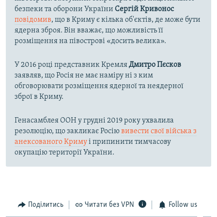
безпеки та оборони України
Сергій Кривонос
повідомив
, що в Криму є кілька об'єктів, де може бути
ядерна зброя. Він вважає, що можливість її
розміщення на півострові «досить велика».
У 2016 році представник Кремля
Дмитро Пєсков
заявляв, що Росія не має наміру ні з ким
обговорювати розміщення ядерної та неядерної
зброї в Криму.
Генасамблея ООН у грудні 2019 року ухвалила
резолюцію, що закликає Росію
вивести свої війська з
анексованого Криму
і припинити тимчасову
окупацію території України.
Поділитись
Читати без VPN
Follow us