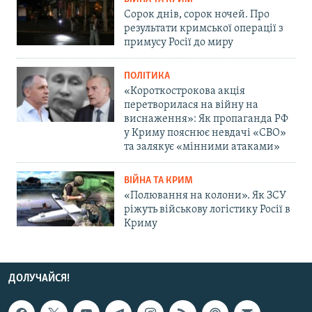
Сорок днів, сорок ночей. Про
результати кримської операції з
примусу Росії до миру
ПОЛІТИКА
«Короткострокова акція
перетворилася на війну на
виснаження»: Як пропаганда РФ
у Криму пояснює невдачі «СВО»
та залякує «мінними атаками»
ВІЙНА ТА КРИМ
«Полювання на колони». Як ЗСУ
ріжуть військову логістику Росії в
Криму
ДОЛУЧАЙСЯ!