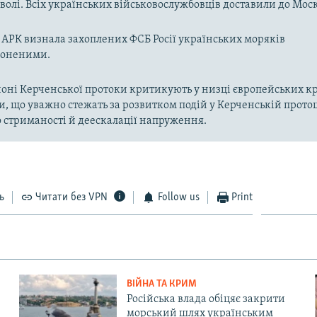
волі. Всіх українських військовослужбовців доставили до Мос
АРК визнала захоплених ФСБ Росії українських моряків
лоненими.
районі Керченської протоки критикують у низці європейських кр
, що уважно стежать за розвитком подій у Керченській протоц
 стриманості й деескалації напруження.
ь
Читати без VPN
Follow us
Print
ВІЙНА ТА КРИМ
Російська влада обіцяє закрити
морський шлях українським