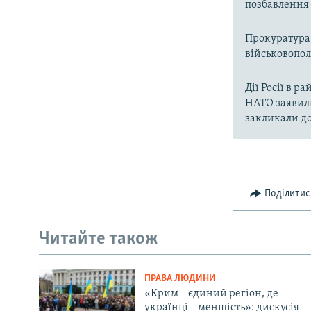
позбавлення 
Прокуратура 
військовопо
Дії Росії в 
НАТО заявили
закликали до
Поділитис
Читайте також
ПРАВА ЛЮДИНИ
«Крим – єдиний регіон, де
українці – меншість»: дискусія