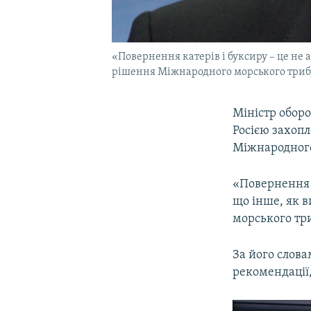
«Повернення катерів і буксиру – це не 
рішення Міжнародного морського трибу
Міністр обор
Росією захоп
Міжнародного
«Повернення ка
що інше, як 
морського три
За його слова
рекомендації