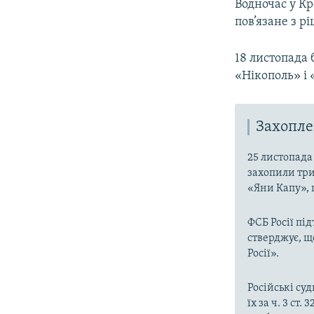
Водночас у Кр
пов’язане з 
18 листопада 
«Нікополь» і 
Захопле
25 листопада 
захопили три
«Яни Капу», 
ФСБ Росії пі
стверджує, щ
Росії».
Російські су
їх за ч. 3 ст