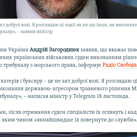
акт доброї волі. Я розглядаю ці події як не що інше, як вико
налу», – заявив міністр
они України
Андрій Загороднюк
заявив, що вважає по
лених українських військових суден виконанням ріше
 трибуналу з морського права, інформує
Радіо Свобода
терів і буксиру – це не акт доброї волі. Я розглядаю ці
виконання державою-агресором травневого рішення 
буналу», – написав міністр у Telegram 18 листопада.
ми, після отримання суден спеціалісти їх оглянуть і на
, яким чином «якнайшвидше їх повернути до служби»