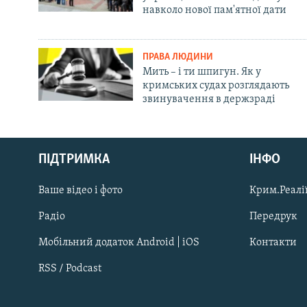
навколо нової пам'ятної дати
ПРАВА ЛЮДИНИ
Мить – і ти шпигун. Як у
кримських судах розглядають
звинувачення в держзраді
Русский
ПІДТРИМКА
ІНФО
Qırımtatar
Ваше відео і фото
Крим.Реалії
ДОЛУЧАЙСЯ!
Радіо
Передрук
Мобільний додаток Android | iOS
Контакти
RSS / Podcast
Усі сайти RFE/RL