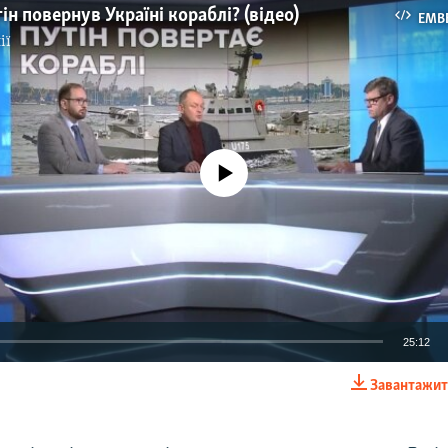
ін повернув Україні кораблі? (відео)
EMB
ії
No media source currently available
25:12
Завантажит
EMBED