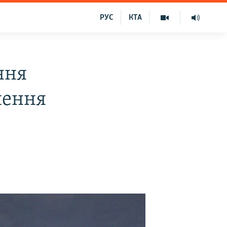
РУС
КТА
ння
шення