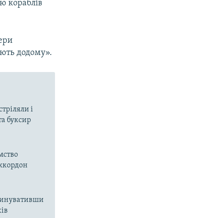
єю кораблів
тери
ують додому».
px
width
стріляли і
та буксир
мство
ржкордон
звинувативши
ків