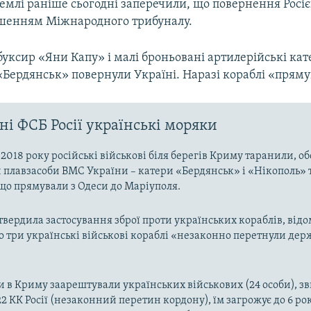
емлі раніше сьогодні заперечили, що повернення Росі
рішенням Міжнародного трибуналу.
буксир «Яни Капу» і малі броньовані артилерійські ка
«Бердянськ» повернули Україні. Наразі кораблі «прям
ні ФСБ Росії українські моряки
2018 року російські військові біля берегів Криму таранили, об
 плавзасоби ВМС України – катери «Бердянськ» і «Нікополь» 
що прямували з Одеси до Маріуполя.
дтвердила застосування зброї проти українських кораблів, відо
о три українські військові кораблі «незаконно перетнули де
ди в Криму заарештували українських військових (24 особи), 
. 322 КК Росії (незаконний перетин кордону), їм загрожує до 6 ро