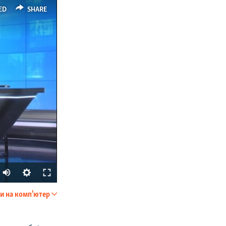
ED
SHARE
и на комп'ютер
SHARE