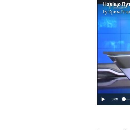
Навіщо Пут
by
Крим.Реал
0:00