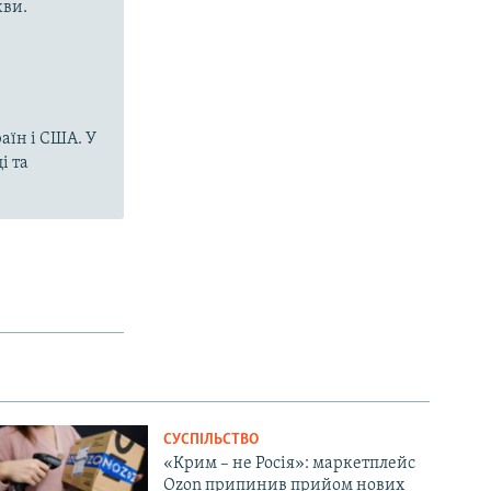
кви.
аїн і США. У
і та
СУСПІЛЬСТВО
«Крим – не Росія»: маркетплейс
Ozon припинив прийом нових