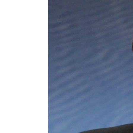
ВІДЕОУРОКИ «ELIFBE»
СВІДЧЕННЯ ОКУПАЦІЇ
УКРАЇНСЬКА ПРОБЛЕМА КРИМУ
ІНФОГРАФІКА