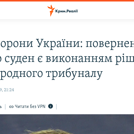
орони України: поверне
ю суден є виконанням рі
родного трибуналу
, 21:24
ь
Читати без VPN