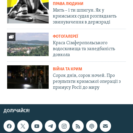
ПРАВА ЛЮДИНИ
Мить – і ти шпигун. Як у
кримських судах розглядають
звинувачення в держзраді
ФОТОГАЛЕРЕЇ
Краса Сімферопольського
водосховища та занедбаність
довкола
ВІЙНА ТА КРИМ
Сорок днів, сорок ночей. Про
результати кримської операції з
примусу Росії до миру
ДОЛУЧАЙСЯ!