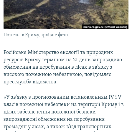
ВІДЕОУРОКИ «ELIFBE»
Русский
СВІДЧЕННЯ ОКУПАЦІЇ
Qırımtatar
УКРАЇНСЬКА ПРОБЛЕМА КРИМУ
Пожежа в Криму, архівне фото
ДОЛУЧАЙСЯ!
ІНФОГРАФІКА
Російське Міністерство екології та природних
ресурсів Криму терміном на 21 день запровадило
Усі сайти RFE/RL
обмеження на перебування в лісах в зв'язку з
високою пожежною небезпекою, повідомляє
пресслужба відомства.
«У зв'язку з прогнозованим встановленням IV і V
класів пожежної небезпеки на території Криму і в
цілях забезпечення пожежної безпеки
запроваджені обмеження на перебування
громадян у лісах, а також в'їзд транспортних