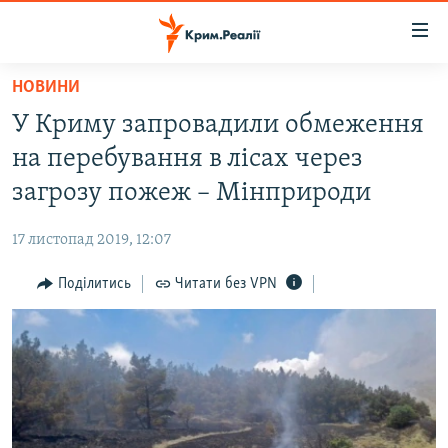
Доступність
посилання
Перейти
НОВИНИ
до
НОВИНИ
У Криму запровадили обмеження
основного
ВОДА.КРИМ
матеріалу
на перебування в лісах через
ВІДЕО ТА ФОТО
Перейти
загрозу пожеж – Мінприроди
до
ПОЛІТИКА
основної
17 листопад 2019, 12:07
БЛОГИ
навігації
Перейти
Поділитись
Читати без VPN
ПОГЛЯД
до
ІНТЕРВ'Ю
пошуку
ВСЕ ЗА ДЕНЬ
СПЕЦПРОЕКТИ
ЯК ОБІЙТИ БЛОКУВАННЯ
ДЕПОРТАЦІЯ