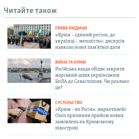
Читайте також
ПРАВА ЛЮДИНИ
«Крим – єдиний регіон, де
українці – меншість»: дискусія
навколо нової пам'ятної дати
ВІЙНА ТА КРИМ
Російська влада обіцяє закрити
морський шлях українським
БпЛА до Севастополя. Чи реально
це?
СУСПІЛЬСТВО
«Крим – не Росія»: маркетплейс
Ozon припинив прийом нових
замовлень на Кримському
півострові