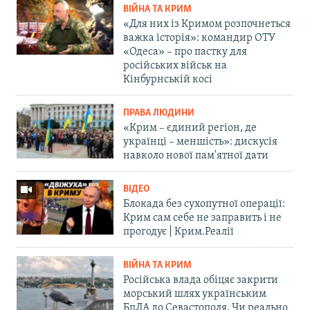
ВІЙНА ТА КРИМ
«Для них із Кримом розпочнеться
важка історія»: командир ОТУ
«Одеса» – про пастку для
російських військ на
Кінбурнській косі
ПРАВА ЛЮДИНИ
«Крим – єдиний регіон, де
українці – меншість»: дискусія
навколо нової пам'ятної дати
ВІДЕО
Блокада без сухопутної операції:
Крим сам себе не заправить і не
прогодує | Крим.Реалії
ВІЙНА ТА КРИМ
Російська влада обіцяє закрити
морський шлях українським
БпЛА до Севастополя. Чи реально