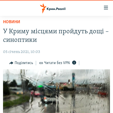
Доступність
посилання
Перейти
НОВИНИ
до
НОВИНИ
У Криму місцями пройдуть дощі –
основного
ВОДА.КРИМ
матеріалу
синоптики
ВІДЕО ТА ФОТО
Перейти
до
05 січень 2021, 10:03
ПОЛІТИКА
основної
БЛОГИ
Поділитись
Читати без VPN
навігації
Перейти
ПОГЛЯД
до
ІНТЕРВ'Ю
пошуку
ВСЕ ЗА ДЕНЬ
СПЕЦПРОЕКТИ
ЯК ОБІЙТИ БЛОКУВАННЯ
ДЕПОРТАЦІЯ