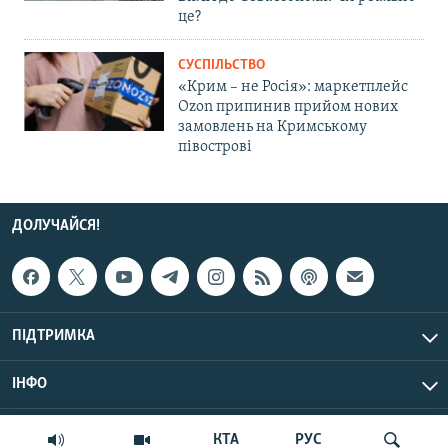
це?
СУСПІЛЬСТВО
«Крим – не Росія»: маркетплейс
Ozon припинив прийом нових
замовлень на Кримському
півострові
ДОЛУЧАЙСЯ!
ПІДТРИМКА
ІНФО
© Крим.Реалії, 2026 | Усі права застережено.
КТА
РУС