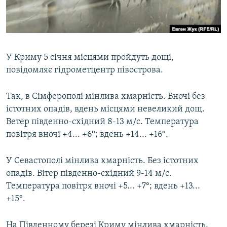
ВІДЕОУРОКИ «ELIFBE»
Русский
СВІДЧЕННЯ ОКУПАЦІЇ
Qırımtatar
УКРАЇНСЬКА ПРОБЛЕМА КРИМУ
У Криму 5 січня місцями пройдуть дощі,
ДОЛУЧАЙСЯ!
ІНФОГРАФІКА
повідомляє гідрометцентр півострова.
Так, в Сімферополі мінлива хмарність. Вночі без
істотних опадів, вдень місцями невеликий дощ.
Усі сайти RFE/RL
Ветер південно-східний 8-13 м/с. Температура
повітря вночі +4... +6°; вдень +14... +16°.
У Севастополі мінлива хмарність. Без істотних
опадів. Вітер південно-східний 9-14 м/с.
Температура повітря вночі +5... +7°; вдень +13...
+15°.
На Південному березі Криму мінлива хмарність.