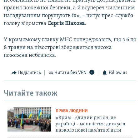
необізнаність не тільки не прагнуть дотримуватися
правил пожежної безпеки, а й всупереч численним
нагадуванням порушують їх», – цитує прес-служба
голову відомства
Сергія
Шахова
.
У кримському главку МНС попереджають, що з 6 по
8 травня на півострові збережеться висока
пожежна небезпека.
Поділитись
Читати без VPN
Follow us
Читайте також
ПРАВА ЛЮДИНИ
«Крим – єдиний регіон, де
українці – меншість»: дискусія
навколо нової пам'ятної дати