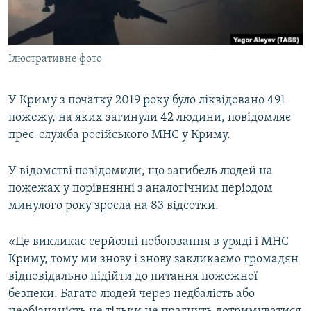
ВІДЕОУРОКИ «ELIFBE»
Русский
СВІДЧЕННЯ ОКУПАЦІЇ
Qırımtatar
Ілюстративне фото
УКРАЇНСЬКА ПРОБЛЕМА КРИМУ
ДОЛУЧАЙСЯ!
ІНФОГРАФІКА
У Криму з початку 2019 року було ліквідовано 491
пожежу, на яких загинули 42 людини, повідомляє
прес-служба російського МНС у Криму.
Усі сайти RFE/RL
У відомстві повідомили, що загибель людей на
пожежах у порівнянні з аналогічним періодом
минулого року зросла на 83 відсотки.
«Це викликає серйозні побоювання в уряді і МНС
Криму, тому ми знову і знову закликаємо громадян
відповідально підійти до питання пожежної
безпеки. Багато людей через недбалість або