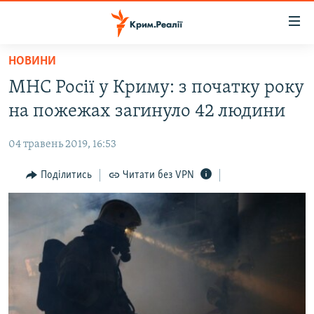
Доступність
посилання
Перейти
НОВИНИ
до
НОВИНИ
МНС Росії у Криму: з початку року
основного
ВОДА.КРИМ
матеріалу
на пожежах загинуло 42 людини
ВІДЕО ТА ФОТО
Перейти
до
04 травень 2019, 16:53
ПОЛІТИКА
основної
БЛОГИ
Поділитись
Читати без VPN
навігації
Перейти
ПОГЛЯД
до
ІНТЕРВ'Ю
пошуку
ВСЕ ЗА ДЕНЬ
СПЕЦПРОЕКТИ
ЯК ОБІЙТИ БЛОКУВАННЯ
ДЕПОРТАЦІЯ