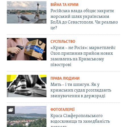
ВІЙНА ТА КРИМ
Російська влада обіцяє закрити
морський шлях українським
БпЛА до Севастополя. Чи реально
це?
СУСПІЛЬСТВО
«Крим – не Росія»: маркетплейс
Ozon припинив прийом нових
замовлень на Кримському
півострові
ПРАВА ЛЮДИНИ
Мить – і ти шпигун. Як у
кримських судах розглядають
звинувачення в держзраді
ФОТОГАЛЕРЕЇ
Краса Сімферопольського
водосховища та занедбаність