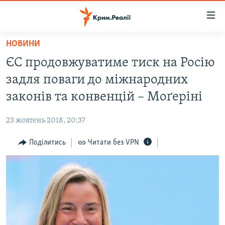
Доступність
посилання
Перейти
НОВИНИ
до
НОВИНИ
ЄС продовжуватиме тиск на Росію
основного
ВОДА.КРИМ
матеріалу
задля поваги до міжнародних
ВІДЕО ТА ФОТО
Перейти
законів та конвенцій – Моґеріні
до
ПОЛІТИКА
основної
23 жовтень 2018, 20:37
БЛОГИ
навігації
Перейти
Поділитись
Читати без VPN
ПОГЛЯД
до
ІНТЕРВ'Ю
пошуку
ВСЕ ЗА ДЕНЬ
СПЕЦПРОЕКТИ
ЯК ОБІЙТИ БЛОКУВАННЯ
ДЕПОРТАЦІЯ