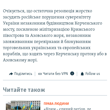
Очікується, що остаточна резолюція жорстко
засудить російське порушення суверенітету
України незаконним будівництвом Керченського
мосту, посиленою мілітаризацією Кримського
півострова та Азовського моря, незаконним
зловживанням перевірками й блокуванням
торговельних українських та європейських
кораблів, що ходять через Керченську протоку або в
Азовському морі.
Поділитись
Читати без VPN
Follow us
Читайте також
ПРАВА ЛЮДИНИ
«Крим – єдиний регіон, де