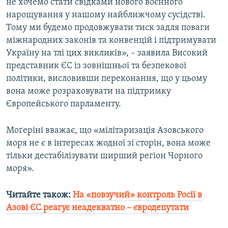
не хочемо стати свідками нового воєнного
нарощування у нашому найближчому сусідстві.
Тому ми будемо продовжувати тиск задля поваги
міжнародних законів та конвенцій і підтримувати
Україну на тлі цих викликів», – заявила Високий
представник ЄС із зовнішньої та безпекової
політики, висловивши переконання, що у цьому
вона може розраховувати на підтримку
Європейського парламенту.
Моґеріні вважає, що «мілітаризація Азовського
моря не є в інтересах жодної зі сторін, вона може
тільки дестабілізувати ширший регіон Чорного
моря».
Читайте також:
На «повзучий» контроль Росії в
Азові ЄС реагує неадекватно – євродепутати