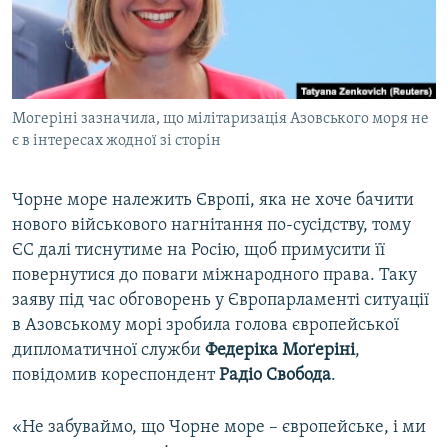
ВІДЕОУРОКИ «ELIFBE»
Русский
СВІДЧЕННЯ ОКУПАЦІЇ
Qırımtatar
УКРАЇНСЬКА ПРОБЛЕМА КРИМУ
Могеріні зазначила, що мілітаризація Азовського моря не
ДОЛУЧАЙСЯ!
ІНФОГРАФІКА
є в інтересах жодної зі сторін
Чорне море належить Європі, яка не хоче бачити
Усі сайти RFE/RL
нового військового нагнітання по-сусідству, тому
ЄС далі тиснутиме на Росію, щоб примусити її
повернутися до поваги міжнародного права. Таку
заяву під час обговорень у Європарламенті ситуації
в Азовському морі зробила голова європейської
дипломатичної служби
Федеріка Моґеріні
,
повідомив кореспондент
Радіо Свобода
.
«Не забуваймо, що Чорне море – європейське, і ми