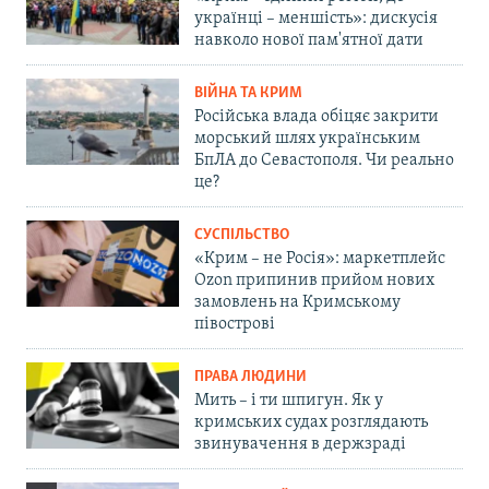
українці – меншість»: дискусія
навколо нової пам'ятної дати
ВІЙНА ТА КРИМ
Російська влада обіцяє закрити
морський шлях українським
БпЛА до Севастополя. Чи реально
це?
СУСПІЛЬСТВО
«Крим – не Росія»: маркетплейс
Ozon припинив прийом нових
замовлень на Кримському
півострові
ПРАВА ЛЮДИНИ
Мить – і ти шпигун. Як у
кримських судах розглядають
звинувачення в держзраді