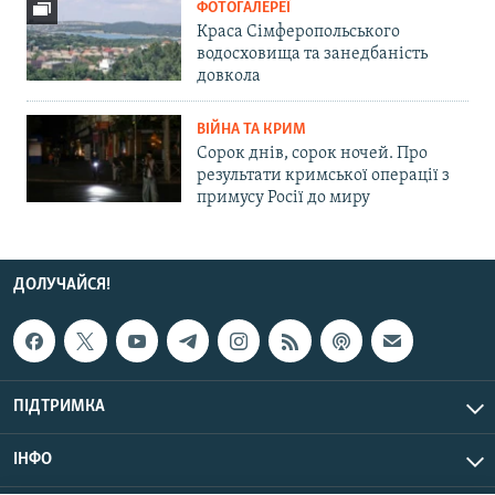
ФОТОГАЛЕРЕЇ
Краса Сімферопольського
водосховища та занедбаність
довкола
ВІЙНА ТА КРИМ
Сорок днів, сорок ночей. Про
результати кримської операції з
примусу Росії до миру
ДОЛУЧАЙСЯ!
ПІДТРИМКА
ІНФО