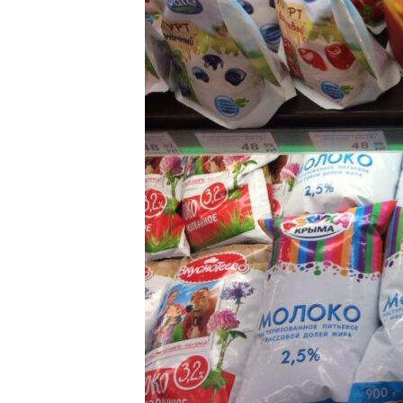
ВІДЕОУРОКИ «ELIFBE»
СВІДЧЕННЯ ОКУПАЦІЇ
УКРАЇНСЬКА ПРОБЛЕМА КРИМУ
ІНФОГРАФІКА