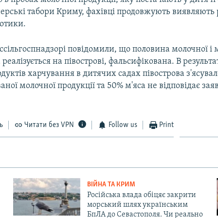
нерські табори Криму, фахівці продовжують виявляють
іотики.
оссільгоспнадзорі повідомили, що половина молочної і м
 реалізується на півострові, фальсифікована. В результа
дуктів харчування в дитячих садах півострова з'ясувал
аної молочної продукції та 50% м'яса не відповідає за
ь
Читати без VPN
Follow us
Print
ВІЙНА ТА КРИМ
Російська влада обіцяє закрити
морський шлях українським
БпЛА до Севастополя. Чи реально