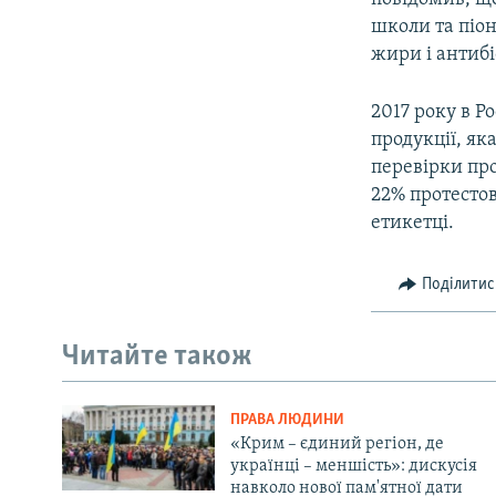
школи та піо
жири і антиб
2017 року в Р
продукції, яка
перевірки про
22% протестов
етикетці.
Поділитис
Читайте також
ПРАВА ЛЮДИНИ
«Крим – єдиний регіон, де
українці – меншість»: дискусія
навколо нової пам'ятної дати