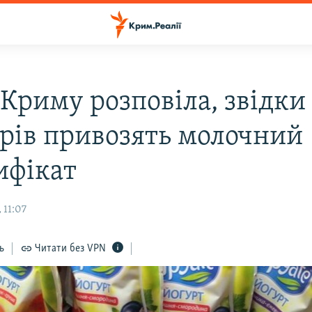
 Криму розповіла, звідки
трів привозять молочний
ифікат
 11:07
ь
Читати без VPN