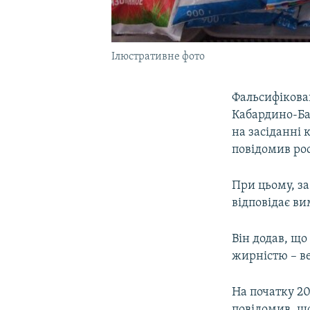
Ілюстративне фото
Фальсифікован
Кабардино-Бал
на засіданні 
повідомив ро
При цьому, за
відповідає ви
Він додав, що
жирністю – ве
На початку 2
повідомив, що