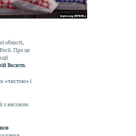
ї області,
осії. Про це
кції
ій Васюта
.
ьш «чистою» і
ії з високою
анов
 садочки,