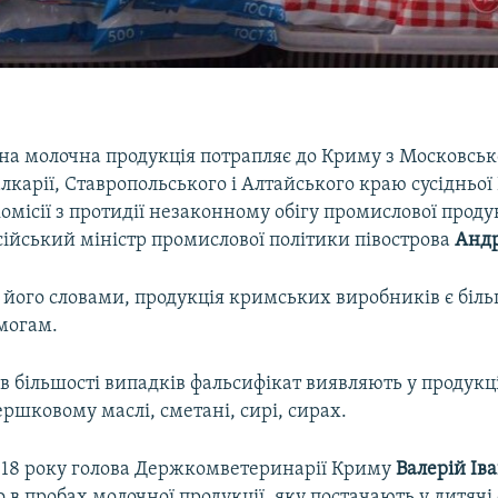
а молочна продукція потрапляє до Криму з Московсько
карії, Ставропольського і Алтайського краю сусідньої Р
комісії з протидії незаконному обігу промислової проду
сійський міністр промислової політики півострова
Андр
 його словами, продукція кримських виробників є біл
могам.
 в більшості випадків фальсифікат виявляють у продукц
ршковому маслі, сметані, сирі, сирах.
018 року голова Держкомветеринарії Криму
Валерій
Ів
 в пробах молочної продукції, яку постачають у дитячі