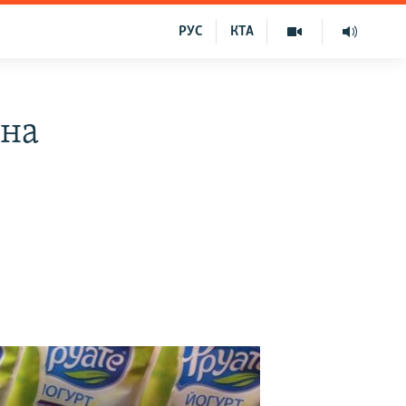
РУС
КТА
 на