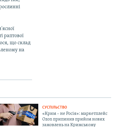
 рослинні
'ясної
ті раптової
ося, що склад
явленому на
СУСПІЛЬСТВО
«Крим – не Росія»: маркетплейс
Ozon припинив прийом нових
замовлень на Кримському