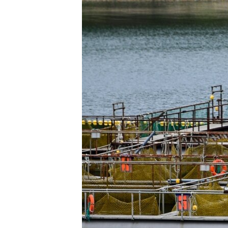
ВІДЕОУРОКИ «ELIFBE»
СВІДЧЕННЯ ОКУПАЦІЇ
УКРАЇНСЬКА ПРОБЛЕМА КРИМУ
ІНФОГРАФІКА