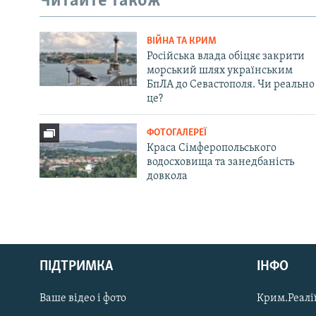
Читайте також
ВІЙНА ТА КРИМ
Російська влада обіцяє закрити
морський шлях українським
БпЛА до Севастополя. Чи реально
це?
ФОТОГАЛЕРЕЇ
Краса Сімферопольського
водосховища та занедбаність
довкола
Русский
ПІДТРИМКА
ІНФО
Qırımtatar
Ваше відео і фото
Крим.Реалії
ДОЛУЧАЙСЯ!