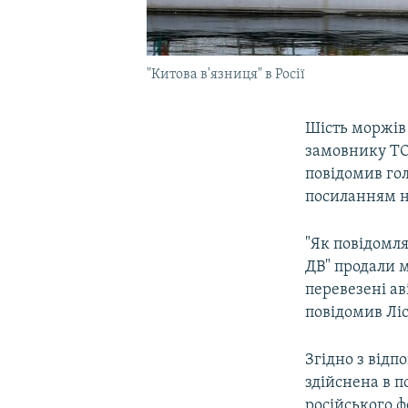
"Китова в'язниця" в Росії
Шість моржів 
замовнику ТОВ
повідомив гол
посиланням н
"Як повідомля
ДВ" продали м
перевезені ав
повідомив Ліс
Згідно з відп
здійснена в 
російського 