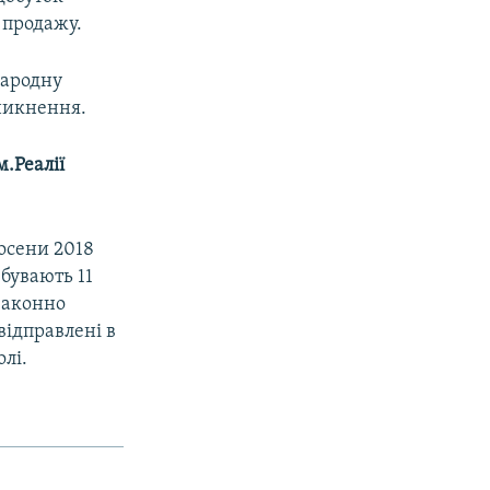
 продажу.
народну
зникнення.
.Реалії
восени 2018
ебувають 11
законно
відправлені в
лі.