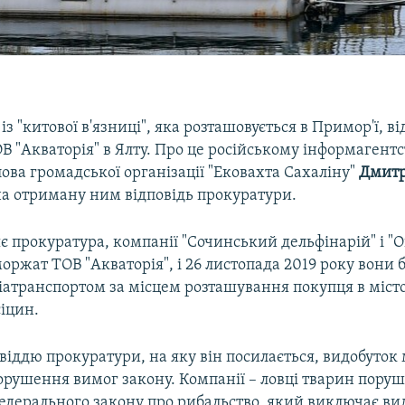
із "китової в'язниці", яка розташовується в Примор'ї, в
 "Акваторія" в Ялту. Про це російському інформагент
ова громадської організації "Ековахта Сахаліну"
Дмитр
а отриману ним відповідь прокуратури.
є прокуратура, компанії "Сочинський дельфінарій" і "
оржат ТОВ "Акваторія", і 26 листопада 2019 року вони 
іатранспортом за місцем розташування покупця в місто
іцин.
овіддю прокуратури, на яку він посилається, видобуток
порушення вимог закону. Компанії – ловці тварин пору
федерального закону про рибальство, який виключає ви