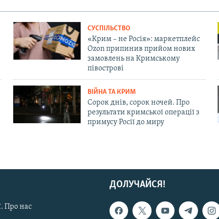
СУСПІЛЬСТВО
«Крим – не Росія»: маркетплейс
Ozon припинив прийом нових
замовлень на Кримському
півострові
ВІЙНА ТА КРИМ
Сорок днів, сорок ночей. Про
результати кримської операції з
примусу Росії до миру
ДОЛУЧАЙСЯ!
. Про нас