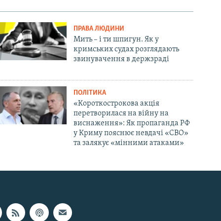
ПРАВА ЛЮДИНИ
Мить – і ти шпигун. Як у
кримських судах розглядають
звинувачення в держзраді
ПОЛІТИКА
«Короткострокова акція
перетворилася на війну на
виснаження»: Як пропаганда РФ
у Криму пояснює невдачі «СВО»
та залякує «мінними атаками»