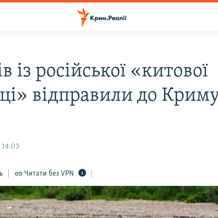
 із російської «китової
иці» відправили до Криму
 14:03
ь
Читати без VPN