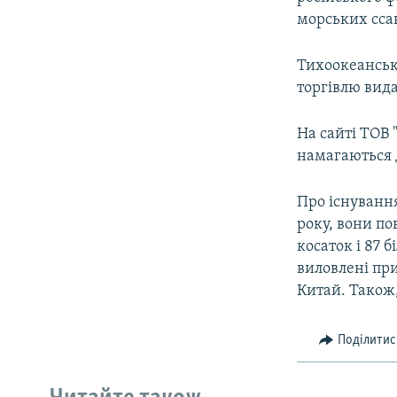
морських сса
Тихоокеанськ
торгівлю вида
На сайті ТОВ 
намагаються д
Про існування
року, вони по
косаток і 87 
виловлені при
Китай. Також,
Поділитис