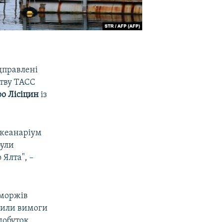
ідправлені
ству ТАСС
о Лісіцин
із
Океанаріум
були
 Ялта", –
 моржів
шили вимоги
добуток