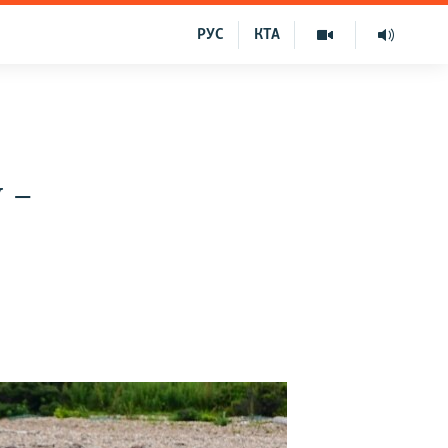
РУС
КТА
 –