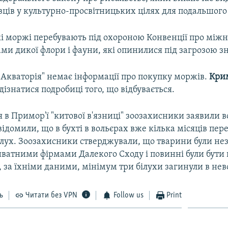
вців у культурно-просвітницьких цілях для подальшого
і моржі перебувають під охороною Конвенції про між
ми дикої флори і фауни, які опинилися під загрозою 
"Акваторія" немає інформації про покупку моржів.
Крим
ізнатися подробиці того, що відбувається.
 в Примор'ї "китової в'язниці" зоозахисники заявили 
відомили, що в бухті в вольєрах вже кілька місяців пер
білух. Зоозахисники стверджували, що тварини були не
ватними фірмами Далекого Сходу і повинні були бути 
 за їхніми даними, мінімум три білухи загинули в нево
ь
Читати без VPN
Follow us
Print