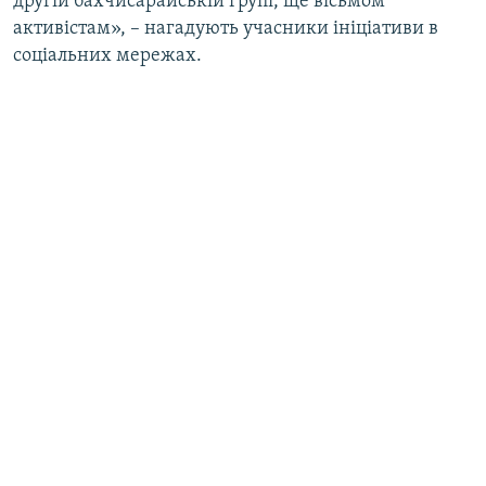
другій бахчисарайській групі, ще вісьмом
активістам», – нагадують учасники ініціативи в
соціальних мережах.