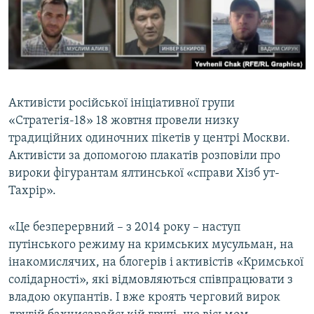
ВІДЕОУРОКИ «ELIFBE»
Русский
СВІДЧЕННЯ ОКУПАЦІЇ
Qırımtatar
УКРАЇНСЬКА ПРОБЛЕМА КРИМУ
ДОЛУЧАЙСЯ!
ІНФОГРАФІКА
Активісти російської ініціативної групи
«Стратегія-18» 18 жовтня провели низку
традиційних одиночних пікетів у центрі Москви.
Усі сайти RFE/RL
Активісти за допомогою плакатів розповіли про
вироки фігурантам ялтинської «справи Хізб ут-
Тахрір».
«Це безперервний – з 2014 року – наступ
путінського режиму на кримських мусульман, на
інакомислячих, на блогерів і активістів «Кримської
солідарності», які відмовляються співпрацювати з
владою окупантів. І вже кроять черговий вирок