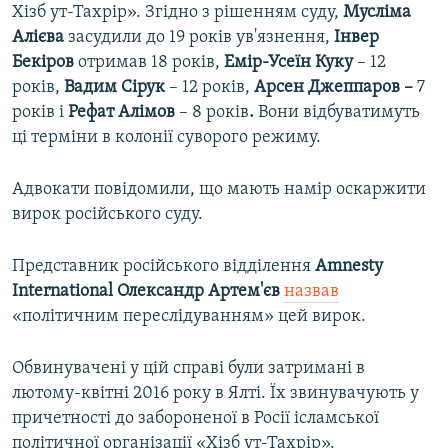
Хізб ут-Тахрір». Згідно з рішенням суду,
Мусліма
Алієва
засудили до 19 років ув'язнення,
Інвер
Бекіров
отримав 18 років,
Емір-Усеїн Куку
– 12
років,
Вадим Сірук
– 12 років,
Арсен Джеппаров –
7
років і
Рефат Алімов
– 8 років
.
Вони відбуватимуть
ці терміни в колонії суворого режиму.
Адвокати повідомили, що мають намір оскаржити
вирок російського суду.
Представник російського відділення
Amnesty
International Олександр Артем'єв
назвав
«політичним переслідуванням» цей вирок.
Обвинувачені у цій справі були затримані в
лютому-квітні 2016 року в Ялті. Їх звинувачують у
причетності до забороненої в Росії ісламської
політичної організації «Хізб ут-Тахрір».