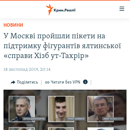
Доступність
посилання
Перейти
НОВИНИ
до
НОВИНИ
У Москві пройшли пікети на
основного
ВОДА.КРИМ
матеріалу
підтримку фігурантів ялтинської
ВІДЕО ТА ФОТО
Перейти
«справи Хізб ут-Тахрір»
до
ПОЛІТИКА
основної
18 листопад 2019, 20:14
БЛОГИ
навігації
Перейти
Поділитись
Читати без VPN
ПОГЛЯД
до
ІНТЕРВ'Ю
пошуку
ВСЕ ЗА ДЕНЬ
СПЕЦПРОЕКТИ
ЯК ОБІЙТИ БЛОКУВАННЯ
ДЕПОРТАЦІЯ