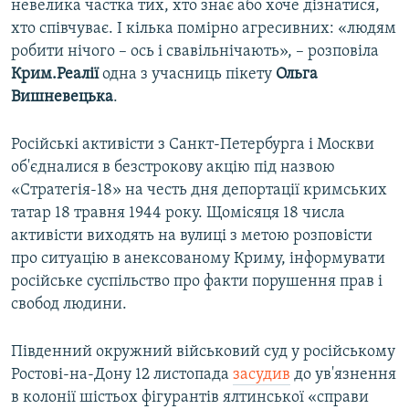
невелика частка тих, хто знає або хоче дізнатися,
хто співчуває. І кілька помірно агресивних: «людям
робити нічого – ось і свавільнічають», – розповіла
Крим.Реалії
одна з учасниць пікету
Ольга
Вишневецька
.
Російські активісти з Санкт-Петербурга і Москви
об'єдналися в безстрокову акцію під назвою
«Стратегія-18» на честь дня депортації кримських
татар 18 травня 1944 року. Щомісяця 18 числа
активісти виходять на вулиці з метою розповісти
про ситуацію в анексованому Криму, інформувати
російське суспільство про факти порушення прав і
свобод людини.
Південний окружний військовий суд у російському
Ростові-на-Дону 12 листопада
засудив
до ув'язнення
в колонії шістьох фігурантів ялтинської «справи