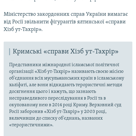
Міністерство закордонних справ України вимагає
від Росії звільнити фігурантів ялтинської «справи
Хізб ут-Тахрір».
Кримські «справи Хізб ут-Тахрір»
Представники міжнародної ісламської політичної
організації «Хізб ут-Тахрір» називають своєю місією
об'єднання всіх мусульманських країн в ісламському
халіфаті, але вони відкидають терористичні методи
досягнення цього і кажуть, що зазнають
несправедливого переслідування в Росії та в
окупованому нею в 2014 році Криму. Верховний суд
Росії заборонив «Хізб ут-Тахрір» у 2003 році,
включивши до списку об'єднань, названих
«терористичними».