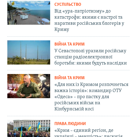
СУСПІЛЬСТВО
Від «ура-патріотизму» до
катастрофи: якими є настрої та
наративи російських блогерів у
Криму
ВІЙНА ТА КРИМ
У Севастополі уразили російську
станцію радіоелектронної
боротьби: якими будуть наслідки
ВІЙНА ТА КРИМ
«Для них із Кримом розпочнеться
важка історія»: командир ОТУ
«Одеса» – про пастку для
російських військ на
Кінбурнській косі
ПРАВА ЛЮДИНИ
«Крим – єдиний регіон, де
українці – меншість»: дискусія