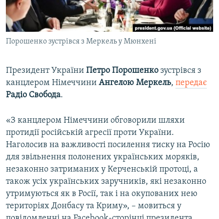
ВІДЕОУРОКИ «ELIFBE»
Русский
СВІДЧЕННЯ ОКУПАЦІЇ
Qırımtatar
Порошенко зустрівся з Меркель у Мюнхені
УКРАЇНСЬКА ПРОБЛЕМА КРИМУ
ДОЛУЧАЙСЯ!
ІНФОГРАФІКА
Президент України
Петро
Порошенко
зустрівся з
канцлером Німеччини
Ангелою
Меркель
,
передає
Радіо Свобода
.
Усі сайти RFE/RL
«З канцлером Німеччини обговорили шляхи
протидії російській агресії проти України.
Наголосив на важливості посилення тиску на Росію
для звільнення полонених українських моряків,
незаконно затриманих у Керченській протоці, а
також усіх українських заручників, які незаконно
утримуються як в Росії, так і на окупованих нею
територіях Донбасу та Криму», – мовиться у
повідомленні на Facebook-сторінці президента.