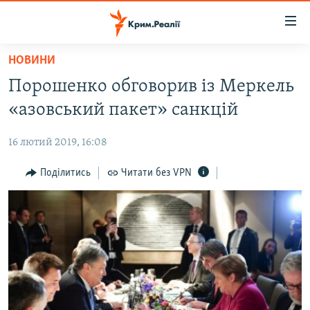
Доступність
посилання
Перейти
НОВИНИ
до
НОВИНИ
Порошенко обговорив із Меркель
основного
ВОДА.КРИМ
матеріалу
«азовський пакет» санкцій
ВІДЕО ТА ФОТО
Перейти
до
16 лютий 2019, 16:08
ПОЛІТИКА
основної
БЛОГИ
Поділитись
Читати без VPN
навігації
Перейти
ПОГЛЯД
до
ІНТЕРВ'Ю
пошуку
ВСЕ ЗА ДЕНЬ
СПЕЦПРОЕКТИ
ЯК ОБІЙТИ БЛОКУВАННЯ
ДЕПОРТАЦІЯ