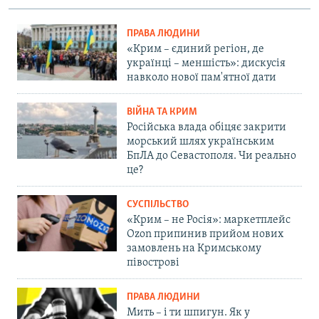
ПРАВА ЛЮДИНИ
«Крим – єдиний регіон, де
українці – меншість»: дискусія
навколо нової пам'ятної дати
ВІЙНА ТА КРИМ
Російська влада обіцяє закрити
морський шлях українським
БпЛА до Севастополя. Чи реально
це?
СУСПІЛЬСТВО
«Крим – не Росія»: маркетплейс
Ozon припинив прийом нових
замовлень на Кримському
півострові
ПРАВА ЛЮДИНИ
Мить – і ти шпигун. Як у