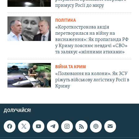
примусу Росії до миру
ПОЛІТИКА
«Короткострокова акція
перетворилася на війну на
виснаження»: Як пропаганда РФ
у Криму пояснює невдачі «СВО»
та залякує «мінними атаками»
ВІЙНА ТА КРИМ
«Полювання на колони». Як ЗСУ
ріжуть військову логістику Росії в
Криму
ДОЛУЧАЙСЯ!