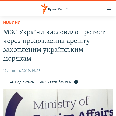
Доступність
посилання
Перейти
НОВИНИ
до
НОВИНИ
МЗС України висловило протест
основного
ВОДА.КРИМ
матеріалу
через продовження арешту
ВІДЕО ТА ФОТО
Перейти
захопленим українським
до
ПОЛІТИКА
морякам
основної
БЛОГИ
навігації
17 липень 2019, 19:28
Перейти
ПОГЛЯД
до
Поділитись
Читати без VPN
ІНТЕРВ'Ю
пошуку
ВСЕ ЗА ДЕНЬ
СПЕЦПРОЕКТИ
ЯК ОБІЙТИ БЛОКУВАННЯ
ДЕПОРТАЦІЯ