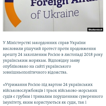
ВІДЕОУРОКИ «ELIFBE»
Русский
СВІДЧЕННЯ ОКУПАЦІЇ
Qırımtatar
УКРАЇНСЬКА ПРОБЛЕМА КРИМУ
ДОЛУЧАЙСЯ!
ІНФОГРАФІКА
У Міністерстві закордонних справ України
висловили рішучий протест проти продовження
Усі сайти RFE/RL
арешту 24 захопленим Росією в листопаді 2018 року
українським морякам. Відповідну заяву
опубліковано на сайті українського
зовнішньополітичного відомства.
«Утримання Росією під вартою 24 українських
військовослужбовців і трьох військово-морських
судів є грубим і тривалим порушенням суверенного
імунітету, яким користуються як суди, так і