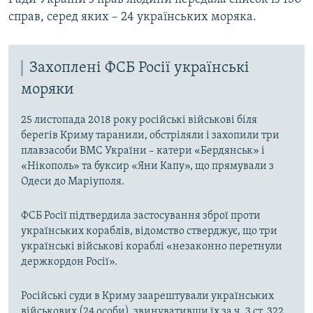
справ, серед яких – 24 українських моряка.
Захоплені ФСБ Росії українські
моряки
25 листопада 2018 року російські військові біля
берегів Криму таранили, обстріляли і захопили три
плавзасоби ВМС України – катери «Бердянськ» і
«Нікополь» та буксир «Яни Капу», що прямували з
Одеси до Маріуполя.
ФСБ Росії підтвердила застосування зброї проти
українських кораблів, відомство стверджує, що три
українські військові кораблі «незаконно перетнули
держкордон Росії».
Російські суди в Криму заарештували українських
військових (24 особи), звинувативши їх за ч. 3 ст. 322