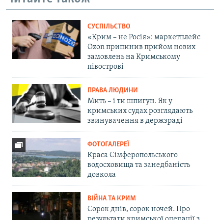
СУСПІЛЬСТВО
«Крим – не Росія»: маркетплейс
Ozon припинив прийом нових
замовлень на Кримському
півострові
ПРАВА ЛЮДИНИ
Мить – і ти шпигун. Як у
кримських судах розглядають
звинувачення в держзраді
ФОТОГАЛЕРЕЇ
Краса Сімферопольського
водосховища та занедбаність
довкола
ВІЙНА ТА КРИМ
Сорок днів, сорок ночей. Про
результати кримської операції з