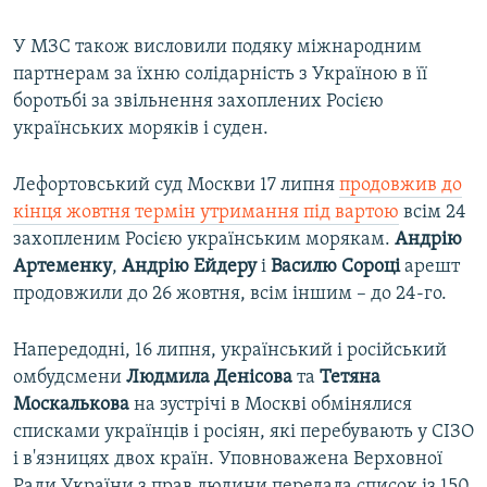
У МЗС також висловили подяку міжнародним
партнерам за їхню солідарність з Україною в її
боротьбі за звільнення захоплених Росією
українських моряків і суден.
Лефортовський суд Москви 17 липня
продовжив до
кінця жовтня термін утримання під вартою
всім 24
захопленим Росією українським морякам.
Андрію
Артеменку
,
Андрію
Ейдеру
і
Василю
Сороці
арешт
продовжили до 26 жовтня, всім іншим – до 24-го.
Напередодні, 16 липня, український і російський
омбудсмени
Людмила
Денісова
та
Тетяна
Москалькова
на зустрічі в Москві обмінялися
списками українців і росіян, які перебувають у СІЗО
і в'язницях двох країн. Уповноважена Верховної
Ради України з прав людини передала список із 150