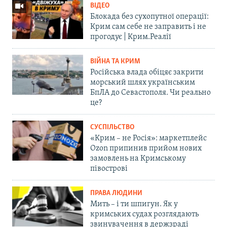
ВІДЕО
Блокада без сухопутної операції:
Крим сам себе не заправить і не
прогодує | Крим.Реалії
ВІЙНА ТА КРИМ
Російська влада обіцяє закрити
морський шлях українським
БпЛА до Севастополя. Чи реально
це?
СУСПІЛЬСТВО
«Крим – не Росія»: маркетплейс
Ozon припинив прийом нових
замовлень на Кримському
півострові
ПРАВА ЛЮДИНИ
Мить – і ти шпигун. Як у
кримських судах розглядають
звинувачення в держзраді