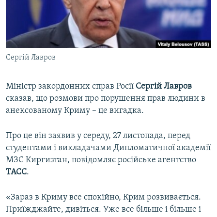
ВІДЕОУРОКИ «ELIFBE»
Русский
СВІДЧЕННЯ ОКУПАЦІЇ
Qırımtatar
УКРАЇНСЬКА ПРОБЛЕМА КРИМУ
Сергій Лавров
ДОЛУЧАЙСЯ!
ІНФОГРАФІКА
Міністр закордонних справ Росії
Сергій Лавров
сказав, що розмови про порушення прав людини в
Усі сайти RFE/RL
анексованому Криму – це вигадка.
Про це він заявив у середу, 27 листопада, перед
студентами і викладачами Дипломатичної академії
МЗС Киргизтан, повідомляє російське агентство
ТАСС
.
«Зараз в Криму все спокійно, Крим розвивається.
Приїжджайте, дивіться. Уже все більше і більше і