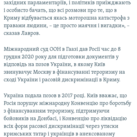
західних парламентаріїв, і політиків приїжджають
і особисто бачать, що всі розмови про те, що в
Криму відбувається якась моторошна катастрофа з
правами людини, – це просто маячня і вигадки», –
сказав Лавров.
Міжнародний суд ООН в Гаазі дав Росії час до 8
грудня 2020 року для підготовки документів у
відповідь на позов України, в якому Київ
звинувачує Москву в фінансуванні тероризму на
сході України і расовій дискримінації в Криму.
Україна подала позов в 2017 році. Київ вважає, що
Росія порушує міжнародну Конвенцію про боротьбу
з фінансуванням тероризму, підтримуючи
бойовиків на Донбасі, і Конвенцію про ліквідацію
всіх форм расової дискримінації через утиски
кримських татар і українців в анексованому