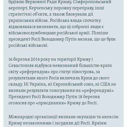
будівлю Верховної Ради Криму, Сімферопольський
аеропорт, Керченську поромну переправу, інші
стратегічні об'єкти, а також блокували дії
українських військ. Російська влада спочатку
відмовлялася визнавати, що ці озброєні люди є
військовослужбовцями російської армії. Пізніше
президент Росії Володимир Путін визнав, що це були
російські військові.
16 березня 2014 року на території Криму і
Севастополя відбувся невизнаний більшістю країн
світу «референдум» про статус півострова, за
результатами якого Росія включила Крим до свого
складу. Ні Україна, ні Європейський союз, ні США не
визнали результати голосування на «референдумі».
Президент Росії Володимир Путін 18 березня
оголосив про «приєднання» Криму до Росії.
Міжнародні організації визнали окупацію та анексію
Криму незаконними і засудили дії Росії. Країни