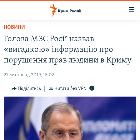
Доступність
посилання
Перейти
НОВИНИ
до
НОВИНИ
Голова МЗС Росії назвав
основного
ВОДА.КРИМ
матеріалу
«вигадкою» інформацію про
ВІДЕО ТА ФОТО
Перейти
порушення прав людини в Криму
до
ПОЛІТИКА
основної
27 листопад 2019, 15:08
БЛОГИ
навігації
Перейти
Поділитись
Читати без VPN
ПОГЛЯД
до
ІНТЕРВ'Ю
пошуку
ВСЕ ЗА ДЕНЬ
СПЕЦПРОЕКТИ
ЯК ОБІЙТИ БЛОКУВАННЯ
ДЕПОРТАЦІЯ