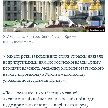
ВІДЕОУРОКИ «ELIFBE»
Русский
СВІДЧЕННЯ ОКУПАЦІЇ
Qırımtatar
УКРАЇНСЬКА ПРОБЛЕМА КРИМУ
ДОЛУЧАЙСЯ!
ІНФОГРАФІКА
У МЗС назвали дії російської влади Криму
неприпустимими
Усі сайти RFE/RL
У міністерстві закордонних справ України назвали
неприпустимими наміри російської влади Криму
передати власність Меджлісу кримськотатарського
народу керованому з Москви «Духовному
управлінню мусульман Криму».
«Це є продовженням цілеспрямованої
дискримінаційної політики окупаційної влади
щодо кримських татар — корінного народу