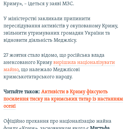
Криму», – ідеться у заяві МЗС.
У міністерстві закликали припинити
переслідування активістів у окупованому Криму,
звільнити утримуваних громадян України та
відновити діяльність Меджлісу.
27 жовтня стало відомо, що російська влада
анексованого Криму
вирішила націоналізувати
майно
, що належало Меджлісові
кримськотатарського народу.
Читайте також:
Активісти в Криму фіксують
посилення тиску на кримських татар із настанням
осені
Офіційно прохання про націоналізацію майна
фонду «Крим», засновником якого є
Мустафа