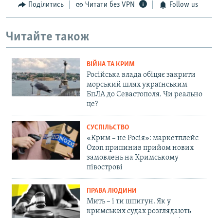
Поділитись
Читати без VPN
Follow us
Читайте також
ВІЙНА ТА КРИМ
Російська влада обіцяє закрити
морський шлях українським
БпЛА до Севастополя. Чи реально
це?
СУСПІЛЬСТВО
«Крим – не Росія»: маркетплейс
Ozon припинив прийом нових
замовлень на Кримському
півострові
ПРАВА ЛЮДИНИ
Мить – і ти шпигун. Як у
кримських судах розглядають