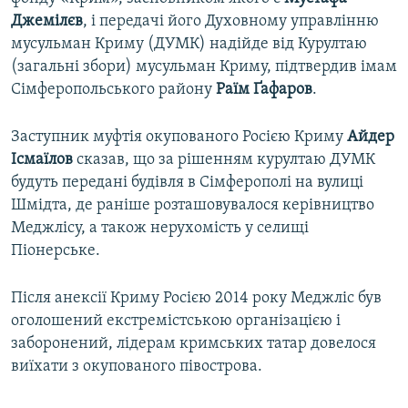
Джемілєв
, і передачі його Духовному управлінню
мусульман Криму (ДУМК) надійде від Курултаю
(загальні збори) мусульман Криму, підтвердив імам
Сімферопольського району
Раїм Ґафаров
.
Заступник муфтія окупованого Росією Криму
Айдер
Ісмаїлов
сказав, що за рішенням курултаю ДУМК
будуть передані будівля в Сімферополі на вулиці
Шмідта, де раніше розташовувалося керівництво
Меджлісу, а також нерухомість у селищі
Піонерське.
Після анексії Криму Росією 2014 року Меджліс був
оголошений екстремістською організацією і
заборонений, лідерам кримських татар довелося
виїхати з окупованого півострова.