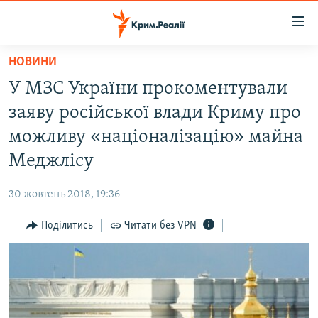
Доступність
посилання
Перейти
НОВИНИ
до
НОВИНИ
У МЗС України прокоментували
основного
ВОДА.КРИМ
матеріалу
заяву російської влади Криму про
ВІДЕО ТА ФОТО
Перейти
можливу «націоналізацію» майна
до
ПОЛІТИКА
Меджлісу
основної
БЛОГИ
навігації
30 жовтень 2018, 19:36
Перейти
ПОГЛЯД
до
Поділитись
Читати без VPN
ІНТЕРВ'Ю
пошуку
ВСЕ ЗА ДЕНЬ
СПЕЦПРОЕКТИ
ЯК ОБІЙТИ БЛОКУВАННЯ
ДЕПОРТАЦІЯ