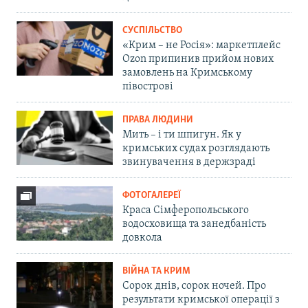
СУСПІЛЬСТВО
«Крим – не Росія»: маркетплейс
Ozon припинив прийом нових
замовлень на Кримському
півострові
ПРАВА ЛЮДИНИ
Мить – і ти шпигун. Як у
кримських судах розглядають
звинувачення в держзраді
ФОТОГАЛЕРЕЇ
Краса Сімферопольського
водосховища та занедбаність
довкола
ВІЙНА ТА КРИМ
Сорок днів, сорок ночей. Про
результати кримської операції з