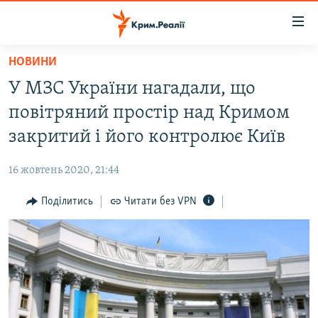
Доступність
посилання
Перейти
НОВИНИ
до
НОВИНИ
У МЗС України нагадали, що
основного
ВОДА.КРИМ
матеріалу
повітряний простір над Кримом
ВІДЕО ТА ФОТО
Перейти
закритий і його контролює Київ
до
ПОЛІТИКА
основної
16 жовтень 2020, 21:44
БЛОГИ
навігації
Перейти
Поділитись
Читати без VPN
ПОГЛЯД
до
ІНТЕРВ'Ю
пошуку
ВСЕ ЗА ДЕНЬ
СПЕЦПРОЕКТИ
ЯК ОБІЙТИ БЛОКУВАННЯ
ДЕПОРТАЦІЯ