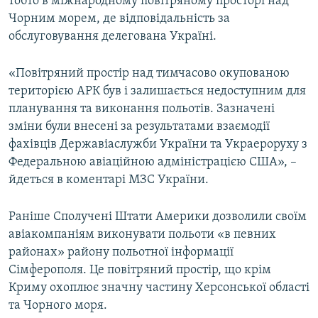
тобто в міжнародному повітряному просторі над
Чорним морем, де відповідальність за
обслуговування делегована Україні.
«Повітряний простір над тимчасово окупованою
територією АРК був і залишається недоступним для
планування та виконання польотів. Зазначені
зміни були внесені за результатами взаємодії
фахівців Державіаслужби України та Украероруху з
Федеральною авіаційною адміністрацією США», –
йдеться в коментарі МЗС України.
Раніше Сполучені Штати Америки дозволили своїм
авіакомпаніям виконувати польоти «в певних
районах» району польотної інформації
Сімферополя. Це повітряний простір, що крім
Криму охоплює значну частину Херсонської області
та Чорного моря.