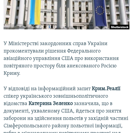
ВІДЕОУРОКИ «ELIFBE»
Русский
СВІДЧЕННЯ ОКУПАЦІЇ
Qırımtatar
УКРАЇНСЬКА ПРОБЛЕМА КРИМУ
ДОЛУЧАЙСЯ!
ІНФОГРАФІКА
У Міністерстві закордонних справ України
прокоментували рішення Федерального
авіаційного управління США про використання
Усі сайти RFE/RL
повітряного простору біля анексованого Росією
Криму.
У відповіді на інформаційний запит
Крим.Реалії
спікер українського зовнішньополітичного
відомства
Катерина Зеленко
зазначила, що в
документі, ухваленому США, йдеться про зняття
заборони на здійснення польотів у західній частині
Сімферопольського району польотної інформації,