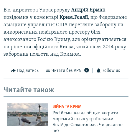
В.о. директора Украероруху
Андрій Ярмак
повідомив у коментарі
Крим.Реалії
, що Федеральне
авіаційне управління США перегляне заборону на
використання повітряного простору біля
анексованого Росією Криму, але орієнтуватиметься
на рішення офіційного Києва, який після 2014 року
заборонив польоти над Кримом.
Поділитись
Читати без VPN
Follow us
Читайте також
ВІЙНА ТА КРИМ
Російська влада обіцяє закрити
морський шлях українським
БпЛА до Севастополя. Чи реально
це?