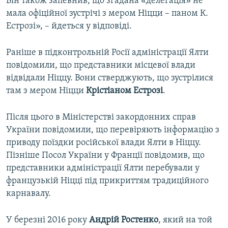
Він також запевнив, що згадана «делегація» не
мала офіційної зустрічі з мером Ніцци – паном К.
Естрозі», – йдеться у відповіді.
Раніше в підконтрольній Росії адміністрації Ялти
повідомили, що представники місцевої влади
відвідали Ніццу. Вони стверджують, що зустрілися
там з мером Ніцци
Крістіаном Естрозі
.
Після цього в Міністерстві закордонних справ
України повідомили, що перевіряють інформацію з
приводу поїздки російської влади Ялти в Ніццу.
Пізніше Посол України у Франції повідомив, що
представники адміністрації Ялти перебували у
французькій Ніцці під прикриттям традиційного
карнавалу.
У березні 2016 року
Андрій Ростенко
, який на той