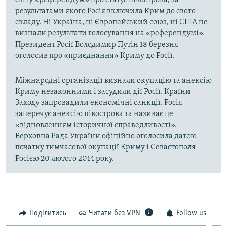
світу «референдум» про статус півострова, за
результатами якого Росія включила Крим до свого
складу. Ні Україна, ні Європейський союз, ні США не
визнали результати голосування на «референдумі».
Президент Росії Володимир Путін 18 березня
оголосив про «приєднання» Криму до Росії.
Міжнародні організації визнали окупацію та анексію
Криму незаконними і засудили дії Росії. Країни
Заходу запровадили економічні санкції. Росія
заперечує анексію півострова та називає це
«відновленням історичної справедливості».
Верховна Рада України офіційно оголосила датою
початку тимчасової окупації Криму і Севастополя
Росією 20 лютого 2014 року.
Поділитись
Читати без VPN
Follow us