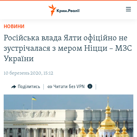
Доступність
посилання
Перейти
НОВИНИ
до
НОВИНИ
Російська влада Ялти офіційно не
основного
ВОДА.КРИМ
матеріалу
зустрічалася з мером Ніцци – МЗС
ВІДЕО ТА ФОТО
Перейти
України
до
ПОЛІТИКА
основної
10 березень 2020, 15:12
БЛОГИ
навігації
Перейти
Поділитись
Читати без VPN
ПОГЛЯД
до
ІНТЕРВ'Ю
пошуку
ВСЕ ЗА ДЕНЬ
СПЕЦПРОЕКТИ
ЯК ОБІЙТИ БЛОКУВАННЯ
ДЕПОРТАЦІЯ