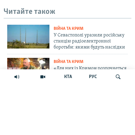
Читайте також
ВІЙНА ТА КРИМ
У Севастополі уразили російську
станцію радіоелектронної
боротьби: якими будуть наслідки
ВІЙНА ТА КРИМ
«Для них із Кримом розпочнеться
важка історія»: командир ОТУ
КТА
РУС
«Одеса» – про пастку для
російських військ на
Кінбурнській косі
Шукати
ПРАВА ЛЮДИНИ
«Крим – єдиний регіон, де
українці – меншість»: дискусія
навколо нової пам'ятної дати