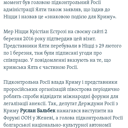
момент був головою підконтрольний Росії
адміністрації Ялти також заявляв, що їздив до
Ніцци і назвав це «знаковою подією для Криму».
Мер Ніцци Крістіан Естрозі на своєму сайті 2
березня 2016 року підтвердив цей візит.
Представники Ялти перебували в Ніцці з 29 лютого
по 1 березня, там були підписані угоди про
співпрацю. У повідомленні вказують на те, що
кримська Ялта є частиною Росії.
Підконтрольна Росії влада Криму і представники
проросійських організацій півострова періодично
роблять спроби відвідати міжнародні форуми для
легалізації анексії. Так, депутат Держдуми Росії з
Криму
Руслан Бальбек
намагався виступити на
Форумі ООН у Женеві, а голова підконтрольної Росії
болгарської національно-культурної автономії