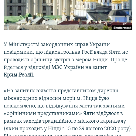
ВІДЕОУРОКИ «ELIFBE»
Русский
СВІДЧЕННЯ ОКУПАЦІЇ
Qırımtatar
УКРАЇНСЬКА ПРОБЛЕМА КРИМУ
ДОЛУЧАЙСЯ!
ІНФОГРАФІКА
У Міністерстві закордонних справ України
повідомили, що підконтрольна Росії влада Ялти не
проводила офіційну зустріч з мером Ніцци. Про це
Усі сайти RFE/RL
йдеться у відповіді МЗС України на запит
Крим.Реалії
.
«На запит посольства представником дирекції
міжнародних відносин мерії м. Ніцца було
повідомлено, що відвідування міста так званими
«офіційними представниками» Ялти відбулося в
рамках заходів традиційного міського карнавалу
(який проходив у Ніцці з 15 по 29 лютого 2020 року).