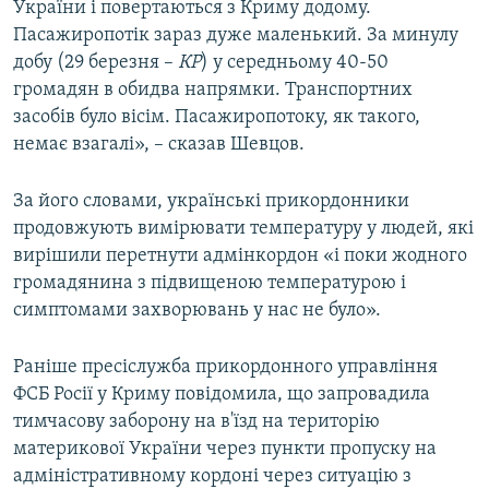
України і повертаються з Криму додому.
Пасажиропотік зараз дуже маленький. За минулу
добу (29 березня –
КР
) у середньому 40-50
громадян в обидва напрямки. Транспортних
засобів було вісім. Пасажиропотоку, як такого,
немає взагалі», – сказав Шевцов.
За його словами, українські прикордонники
продовжують вимірювати температуру у людей, які
вирішили перетнути адмінкордон «і поки жодного
громадянина з підвищеною температурою і
симптомами захворювань у нас не було».
Раніше пресіслужба прикордонного управління
ФСБ Росії у Криму повідомила, що запровадила
тимчасову заборону на в'їзд на територію
материкової України через пункти пропуску на
адміністративному кордоні через ситуацію з