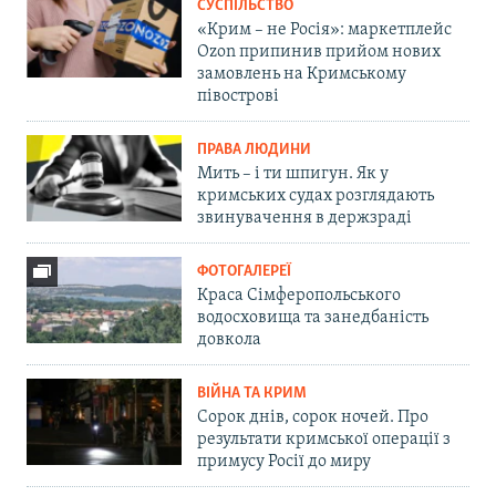
СУСПІЛЬСТВО
«Крим – не Росія»: маркетплейс
Ozon припинив прийом нових
замовлень на Кримському
півострові
ПРАВА ЛЮДИНИ
Мить – і ти шпигун. Як у
кримських судах розглядають
звинувачення в держзраді
ФОТОГАЛЕРЕЇ
Краса Сімферопольського
водосховища та занедбаність
довкола
ВІЙНА ТА КРИМ
Сорок днів, сорок ночей. Про
результати кримської операції з
примусу Росії до миру