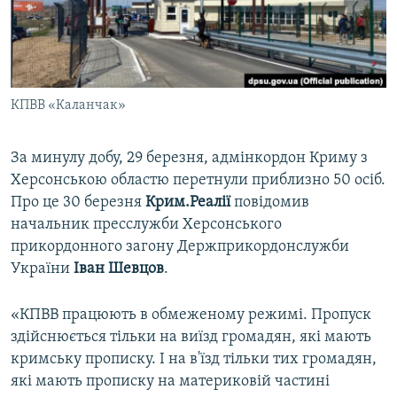
ВІДЕОУРОКИ «ELIFBE»
Русский
СВІДЧЕННЯ ОКУПАЦІЇ
Qırımtatar
УКРАЇНСЬКА ПРОБЛЕМА КРИМУ
КПВВ «Каланчак»
ДОЛУЧАЙСЯ!
ІНФОГРАФІКА
За минулу добу, 29 березня, адмінкордон Криму з
Херсонською областю перетнули приблизно 50 осіб.
Усі сайти RFE/RL
Про це 30 березня
Крим.Реалії
повідомив
начальник пресслужби Херсонського
прикордонного загону Держприкордонслужби
України
Іван Шевцов
.
«КПВВ працюють в обмеженому режимі. Пропуск
здійснюється тільки на виїзд громадян, які мають
кримську прописку. І на в'їзд тільки тих громадян,
які мають прописку на материковій частині