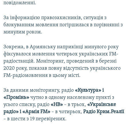
повідомленні.
За інформацією правозахисників, ситуація з
блокуванням мовлення погіршилася в порівнянні з
минулим роком.
Зокрема, в Армянську наприкінці минулого року
фіксувалося мовлення чотирьох українських FM-
радіостанцій. Моніторинг, проведений в березні
2020 року, показав повну відсутність українського
FM-радіомовлення в цьому місті.
За даними моніторингу, радіо
«Культура» і
«Промінь»
чутно в одному населеному пункті з
усього списку, радіо
«НВ»
– в трьох,
«Українське
радіо» і «Армія FM»
– в чотирьох,
Радіо Крим.Реалії
– в шести з 19 перевірених.