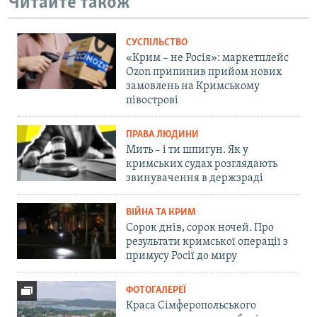
Читайте також
СУСПІЛЬСТВО
«Крим – не Росія»: маркетплейс
Ozon припинив прийом нових
замовлень на Кримському
півострові
ПРАВА ЛЮДИНИ
Мить – і ти шпигун. Як у
кримських судах розглядають
звинувачення в держзраді
ВІЙНА ТА КРИМ
Сорок днів, сорок ночей. Про
результати кримської операції з
примусу Росії до миру
ФОТОГАЛЕРЕЇ
Краса Сімферопольського