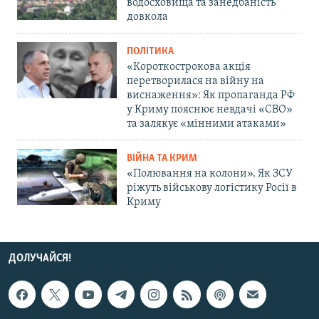
водосховища та занедбаність
довкола
ПОЛІТИКА
«Короткострокова акція
перетворилася на війну на
виснаження»: Як пропаганда РФ
у Криму пояснює невдачі «СВО»
та залякує «мінними атаками»
ВІЙНА ТА КРИМ
«Полювання на колони». Як ЗСУ
ріжуть військову логістику Росії в
Криму
ДОЛУЧАЙСЯ!