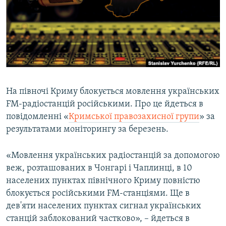
ВІДЕОУРОКИ «ELIFBE»
Русский
СВІДЧЕННЯ ОКУПАЦІЇ
Qırımtatar
УКРАЇНСЬКА ПРОБЛЕМА КРИМУ
ДОЛУЧАЙСЯ!
ІНФОГРАФІКА
На півночі Криму блокується мовлення українських
FM-радіостанцій російськими. Про це йдеться в
Усі сайти RFE/RL
повідомленні «
Кримської правозахисної групи
» за
результатами моніторингу за березень.
«Мовлення українських радіостанцій за допомогою
веж, розташованих в Чонгарі і Чаплинці, в 10
населених пунктах північного Криму повністю
блокується російськими FМ-станціями. Ще в
дев'яти населених пунктах сигнал українських
станцій заблокований частково», – йдеться в