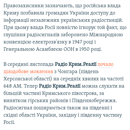
Правозахисники зазначають, що російська влада
Криму позбавила громадян України доступу до
інформації незалежних українських радіостанцій.
При цьому влада Росії повністю ігнорує той факт, що
глушіння радіосигналів заборонено Міжнародною
конвенцією електрозв'язку в 1947 році і
Генеральною Асамблеєю ООН в 1950 році.
В середині листопада
Радіо Крим.Реалії
почало
цілодобове мовлення
з Чонгара (південь
Херсонської області) на середніх хвилях на частоті
648 АМ. Тепер
Радіо Крим.Реалії
можна слухати на
більшій частині Кримського півострова, за
винятком гірських районів і Південнобережжя.
Радіосигнал поширюється також на південні і
східні області України, західну і південну частину
Росії.