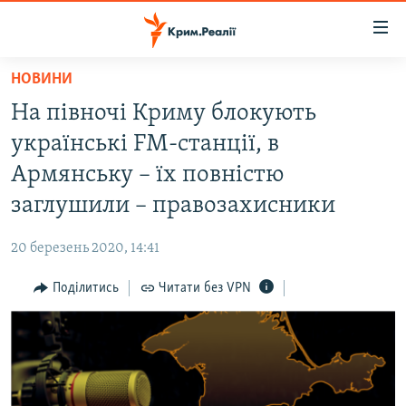
Доступність
посилання
Перейти
НОВИНИ
до
НОВИНИ
На півночі Криму блокують
основного
ВОДА.КРИМ
матеріалу
українські FM-станції, в
ВІДЕО ТА ФОТО
Перейти
Армянську – їх повністю
до
ПОЛІТИКА
заглушили – правозахисники
основної
БЛОГИ
навігації
20 березень 2020, 14:41
Перейти
ПОГЛЯД
до
Поділитись
Читати без VPN
ІНТЕРВ'Ю
пошуку
ВСЕ ЗА ДЕНЬ
СПЕЦПРОЕКТИ
ЯК ОБІЙТИ БЛОКУВАННЯ
ДЕПОРТАЦІЯ