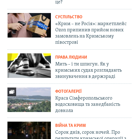
це?
СУСПІЛЬСТВО
«Крим – не Росія»: маркетплейс
Ozon припинив прийом нових
замовлень на Кримському
півострові
ПРАВА ЛЮДИНИ
Мить – і ти шпигун. Як у
кримських судах розглядають
звинувачення в держзраді
ФОТОГАЛЕРЕЇ
Краса Сімферопольського
водосховища та занедбаність
довкола
ВІЙНА ТА КРИМ
Сорок днів, сорок ночей. Про
результати кримської операції з