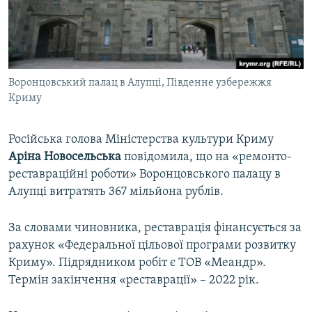
ВІДЕОУРОКИ «ELIFBE»
Русский
СВІДЧЕННЯ ОКУПАЦІЇ
Qırımtatar
УКРАЇНСЬКА ПРОБЛЕМА КРИМУ
Воронцовський палац в Алупці, Південне узбережжя
ДОЛУЧАЙСЯ!
ІНФОГРАФІКА
Криму
Російська голова Міністерства культури Криму
Усі сайти RFE/RL
Аріна Новосельська
повідомила, що на «ремонто-
реставраційні роботи» Воронцовського палацу в
Алупці витратять 367 мільйона рублів.
За словами чиновника, реставрація фінансується за
рахунок «Федеральної цільової програми розвитку
Криму». Підрядником робіт є ТОВ «Меандр».
Термін закінчення «реставрації» – 2022 рік.