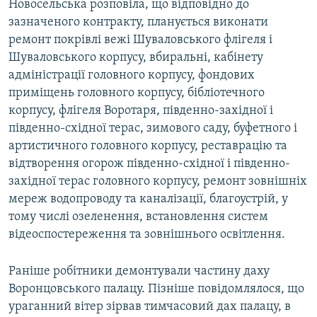
Новосельська розповіла, що відповідно до
зазначеного контракту, планується виконати
ремонт покрівлі вежі Шуваловського флігеля і
Шуваловського корпусу, вбиральні, кабінету
адміністрації головного корпусу, фондових
приміщень головного корпусу, бібліотечного
корпусу, флігеля Воротаря, південно-західної і
південно-східної терас, зимового саду, буфетного і
артистичного головного корпусу, реставрацію та
відтворення огорож південно-східної і південно-
західної терас головного корпусу, ремонт зовнішніх
мереж водопроводу та каналізації, благоустрій, у
тому числі озеленення, встановлення систем
відеоспостереження та зовнішнього освітлення.
Раніше робітники демонтували частину даху
Воронцовського палацу. Пізніше повідомлялося, що
ураганний вітер зірвав тимчасовий дах палацу, в