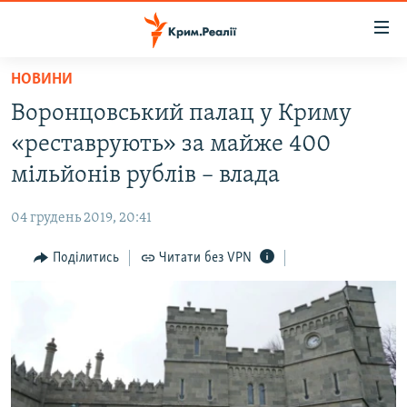
Доступність
посилання
Перейти
НОВИНИ
до
НОВИНИ
Воронцовський палац у Криму
основного
ВОДА.КРИМ
матеріалу
«реставрують» за майже 400
ВІДЕО ТА ФОТО
Перейти
мільйонів рублів – влада
до
ПОЛІТИКА
основної
04 грудень 2019, 20:41
БЛОГИ
навігації
Перейти
Поділитись
Читати без VPN
ПОГЛЯД
до
ІНТЕРВ'Ю
пошуку
ВСЕ ЗА ДЕНЬ
СПЕЦПРОЕКТИ
ЯК ОБІЙТИ БЛОКУВАННЯ
ДЕПОРТАЦІЯ