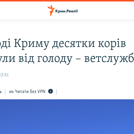
оді Криму десятки корів
ли від голоду – ветслуж
13:51
ь
Читати без VPN