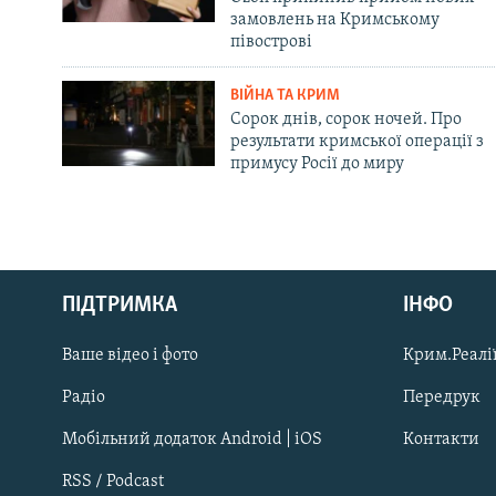
замовлень на Кримському
півострові
ВІЙНА ТА КРИМ
Сорок днів, сорок ночей. Про
результати кримської операції з
примусу Росії до миру
Русский
ПІДТРИМКА
ІНФО
Qırımtatar
Ваше відео і фото
Крим.Реалії
ДОЛУЧАЙСЯ!
Радіо
Передрук
Мобільний додаток Android | iOS
Контакти
RSS / Podcast