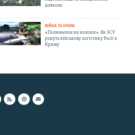
довкола
ВІЙНА ТА КРИМ
«Полювання на колони». Як ЗСУ
ріжуть військову логістику Росії в
Криму