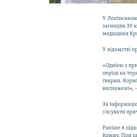
У Ленінськом
загинули 30 
медицини Кр
У відомстві п
«Однією з пр
період на тери
тварин. Корм
виснажені», –
За інформаціє
з'ясувати при
Раніше в підк
Криму. При ц