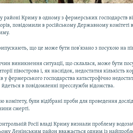
у районі Криму в одному з фермерських господарств ві
корів, повідомили в російському Державному комітеті 
иму.
рипускають, що це може бути пов'язано з посухою на пі
ичин виникнення ситуації, що склалася, може бути по
торії півострова і, як наслідок, недостатня кількість к
ів у фермерського господарства катастрофічно недоста
 йдеться в повідомленні пресслужби відомства.
ю комітету, були відібрані проби для проведення досл
чини смерті.
онтрольній Росії владі Криму визнали проблему водоз
ьому Ленінським район вважається одним із найпроб