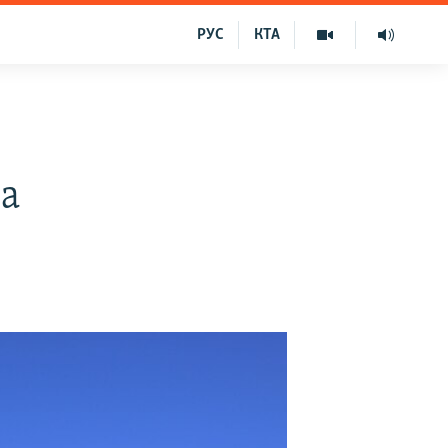
РУС
КТА
ба