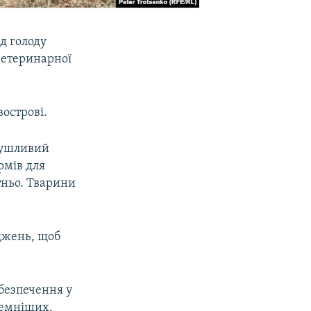
д голоду
ветеринарної
вострові.
сушливий
ормів для
тньо. Тварини
іджень, щоб
абезпечення у
лемніших.