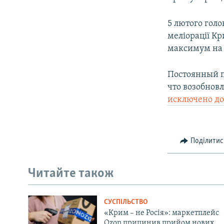
5 лютого голо
меліорації К
максимум на 
Постоянный п
что возобнов
исключено до
Поділитис
Читайте також
СУСПІЛЬСТВО
«Крим – не Росія»: маркетплейс
Ozon припинив прийом нових