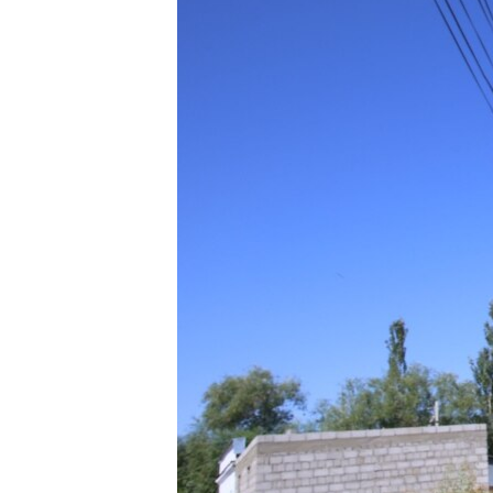
ВІДЕОУРОКИ «ELIFBE»
СВІДЧЕННЯ ОКУПАЦІЇ
УКРАЇНСЬКА ПРОБЛЕМА КРИМУ
ІНФОГРАФІКА