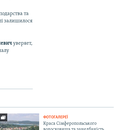
подарства та
олі залишилося
невич
уверяет,
налу
ФОТОГАЛЕРЕЇ
Краса Сімферопольського
водосховища та занедбаність