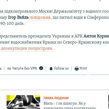
ва підконтрольного Москві Держкомітету з водного гос
риму
Ігор Вайль
повідомив
, що питної води в Сімфероп
90-100 днів.
редставитель президента Украины в АРК
Антон Кори
ление водоснабжения Крыма по Северо-Крымскому ка
 деоккупации полуострова.
ь
Читати без VPN
Follow us
Print
ПРАВА ЛЮДИНИ
Мить – і ти шпигун. Як у
кримських судах розглядають