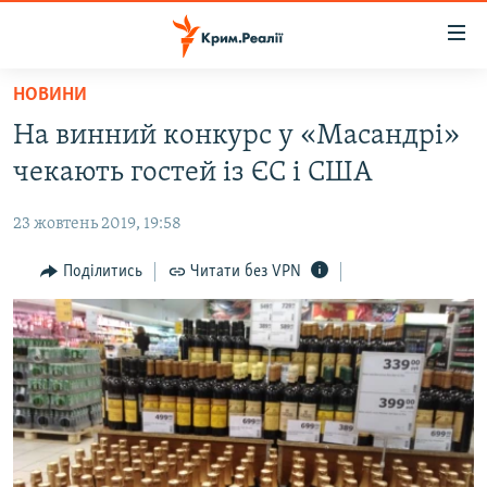
Доступність
посилання
Перейти
НОВИНИ
до
НОВИНИ
На винний конкурс у «Масандрі»
основного
ВОДА.КРИМ
матеріалу
чекають гостей із ЄС і США
ВІДЕО ТА ФОТО
Перейти
до
23 жовтень 2019, 19:58
ПОЛІТИКА
основної
БЛОГИ
Поділитись
Читати без VPN
навігації
Перейти
ПОГЛЯД
до
ІНТЕРВ'Ю
пошуку
ВСЕ ЗА ДЕНЬ
СПЕЦПРОЕКТИ
ЯК ОБІЙТИ БЛОКУВАННЯ
ДЕПОРТАЦІЯ