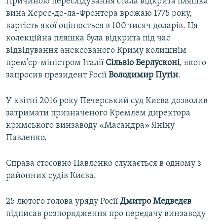
Причиною переслідування стала відкрита пляшка
вина Херес-де-ла-Фронтера врожаю 1775 року,
вартість якої оцінюється в 100 тисяч доларів. Ця
колекційна пляшка була відкрита під час
відвідування анексованого Криму колишнім
прем'єр-міністром Італії
Сільвіо Берлусконі
, якого
запросив президент Росії
Володимир Путін
.
У квітні 2016 року Печерський суд Києва дозволив
затримати призначеного Кремлем директора
кримського винзаводу «Масандра» Яніну
Павленко.
Справа стосовно Павленко слухається в одному з
районних судів Києва.
25 лютого голова уряду Росії
Дмитро Медведєв
підписав розпорядження про передачу винзаводу