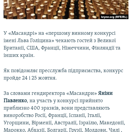
ВІДЕОУРОКИ «ELIFBE»
Русский
СВІДЧЕННЯ ОКУПАЦІЇ
Qırımtatar
УКРАЇНСЬКА ПРОБЛЕМА КРИМУ
У «Масандрі» на «першому винному конкурсі
ДОЛУЧАЙСЯ!
ІНФОГРАФІКА
імені Льва Голіцина» чекають гостей з Великої
Британії, США, Франції, Німеччини, Фінляндії та
інших країн.
Усі сайти RFE/RL
Як повідомляє пресслужба підприємства, конкурс
пройде 24 і 25 жовтня.
За словами гендиректора «Масандри»
Яніни
Павленко
, на участь у конкурсі прийнято
приблизно 400 зразків, вони представляють
виноробство Росії, Франції, Іспанії, Італії,
Угорщини, Вірменії, Австралії, Ізраїлю, Македонії,
Марокко, Абхазії, Болгарії, Грузії, Молдови, Чилі ,