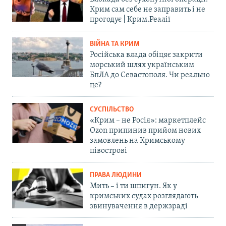
Крим сам себе не заправить і не
прогодує | Крим.Реалії
ВІЙНА ТА КРИМ
Російська влада обіцяє закрити
морський шлях українським
БпЛА до Севастополя. Чи реально
це?
СУСПІЛЬСТВО
«Крим – не Росія»: маркетплейс
Ozon припинив прийом нових
замовлень на Кримському
півострові
ПРАВА ЛЮДИНИ
Мить – і ти шпигун. Як у
кримських судах розглядають
звинувачення в держзраді