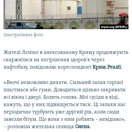
ВІДЕОУРОКИ «ELIFBE»
Русский
СВІДЧЕННЯ ОКУПАЦІЇ
Qırımtatar
УКРАЇНСЬКА ПРОБЛЕМА КРИМУ
Ілюстративне фото
ДОЛУЧАЙСЯ!
ІНФОГРАФІКА
Жителі Леніно в анексованому Криму продовжують
скаржитися на погіршення здоров'я через
Усі сайти RFE/RL
нафтобазу, повідомляє кореспондент
Крим.Реалії
.
«Вночі неможливо дихати. Сильний запах горілої
пластмаси або гуми. Доводиться щільно закривати
всі вікна і двері. Болить голова. Мої сусіди в віці,
кажуть, що у них підвищується тиск. Ці запахи нас
періодично турбують уже другий рік, коли сюди
завезли бітум. Що вони з ним роблять – невідомо»,
– розповіла жителька селища
Олена
.