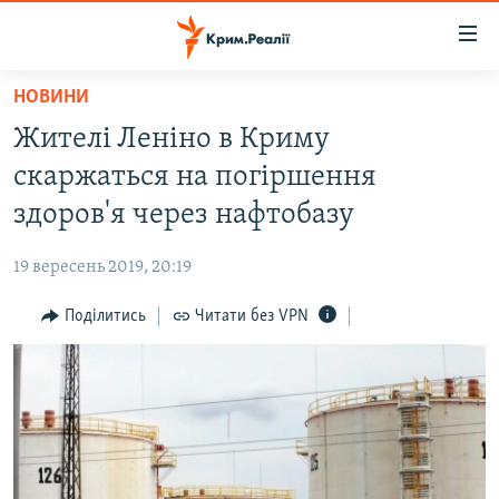
Доступність
посилання
Перейти
НОВИНИ
до
НОВИНИ
Жителі Леніно в Криму
основного
ВОДА.КРИМ
матеріалу
скаржаться на погіршення
ВІДЕО ТА ФОТО
Перейти
здоров'я через нафтобазу
до
ПОЛІТИКА
основної
19 вересень 2019, 20:19
БЛОГИ
навігації
Перейти
Поділитись
Читати без VPN
ПОГЛЯД
до
ІНТЕРВ'Ю
пошуку
ВСЕ ЗА ДЕНЬ
СПЕЦПРОЕКТИ
ЯК ОБІЙТИ БЛОКУВАННЯ
ДЕПОРТАЦІЯ