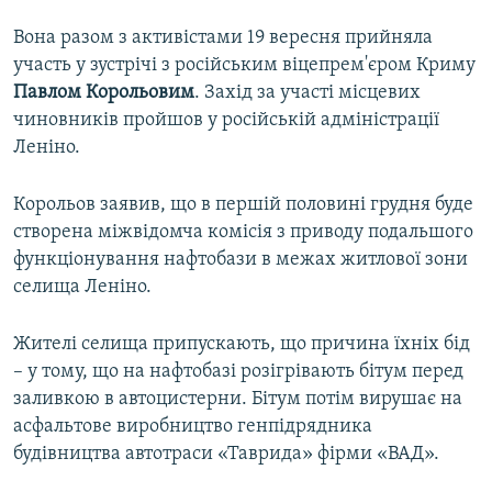
Вона разом з активістами 19 вересня прийняла
участь у зустрічі з російським віцепрем'єром Криму
Павлом
Корольовим
. Захід за участі місцевих
чиновників пройшов у російській адміністрації
Леніно.
Корольов заявив, що в першій половині грудня буде
створена міжвідомча комісія з приводу подальшого
функціонування нафтобази в межах житлової зони
селища Леніно.
Жителі селища припускають, що причина їхніх бід
– у тому, що на нафтобазі розігрівають бітум перед
заливкою в автоцистерни. Бітум потім вирушає на
асфальтове виробництво генпідрядника
будівництва автотраси «Таврида» фірми «ВАД».