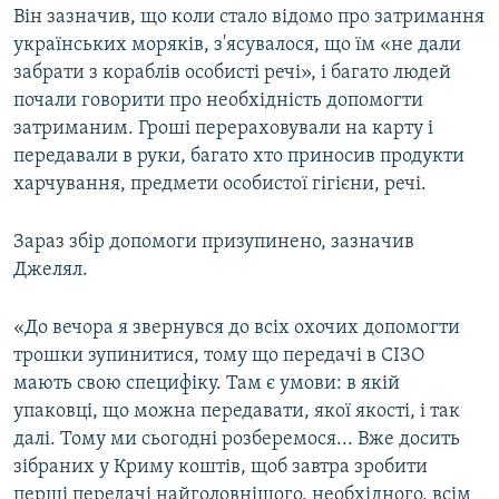
Він зазначив, що коли стало відомо про затримання
українських моряків, з'ясувалося, що їм «не дали
забрати з кораблів особисті речі», і багато людей
почали говорити про необхідність допомогти
затриманим. Гроші перераховували на карту і
передавали в руки, багато хто приносив продукти
харчування, предмети особистої гігієни, речі.
Зараз збір допомоги призупинено, зазначив
Джелял.
«До вечора я звернувся до всіх охочих допомогти
трошки зупинитися, тому що передачі в СІЗО
мають свою специфіку. Там є умови: в якій
упаковці, що можна передавати, якої якості, і так
далі. Тому ми сьогодні розберемося... Вже досить
зібраних у Криму коштів, щоб завтра зробити
перші передачі найголовнішого, необхідного, всім