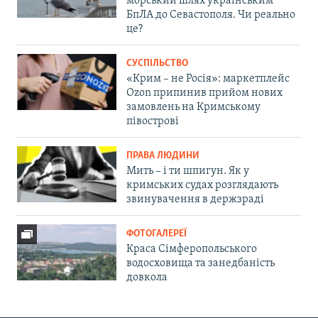
морський шлях українським
БпЛА до Севастополя. Чи реально
це?
СУСПІЛЬСТВО
«Крим – не Росія»: маркетплейс
Ozon припинив прийом нових
замовлень на Кримському
півострові
ПРАВА ЛЮДИНИ
Мить – і ти шпигун. Як у
кримських судах розглядають
звинувачення в держзраді
ФОТОГАЛЕРЕЇ
Краса Сімферопольського
водосховища та занедбаність
довкола