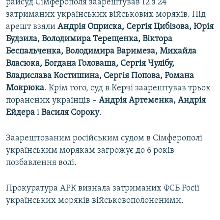
райсуд Сімферополя заарештував 12 з 24
затриманих українських військових моряків. Під
арешт взяли
Андрія Оприска, Сергія Цибізова, Юрія
Будзила, Володимира Терещенка, Віктора
Беспальченка, Володимира Варимеза, Михайла
Власюка, Богдана Головаша, Сергія Чулібу,
Владислава Костишина, Сергія Попова, Романа
Мокрюка
. Крім того, суд в Керчі заарештував трьох
поранених українців –
Андрія Артеменка, Андрія
Ейдера
і
Василя Сороку
.
Заарештованим російським судом в Сімферополі
українським морякам загрожує до 6 років
позбавлення волі.
Прокуратура АРК визнала затриманих ФСБ Росії
українських моряків військовополоненими.