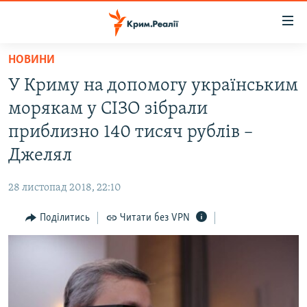
Доступність
посилання
Перейти
НОВИНИ
до
НОВИНИ
У Криму на допомогу українським
основного
ВОДА.КРИМ
матеріалу
морякам у СІЗО зібрали
ВІДЕО ТА ФОТО
Перейти
приблизно 140 тисяч рублів –
до
ПОЛІТИКА
Джелял
основної
БЛОГИ
навігації
28 листопад 2018, 22:10
Перейти
ПОГЛЯД
до
Поділитись
Читати без VPN
ІНТЕРВ'Ю
пошуку
ВСЕ ЗА ДЕНЬ
СПЕЦПРОЕКТИ
ЯК ОБІЙТИ БЛОКУВАННЯ
ДЕПОРТАЦІЯ