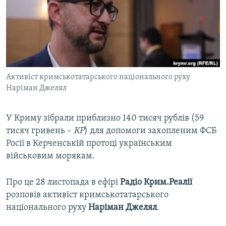
ВІДЕОУРОКИ «ELIFBE»
Русский
СВІДЧЕННЯ ОКУПАЦІЇ
Qırımtatar
УКРАЇНСЬКА ПРОБЛЕМА КРИМУ
ДОЛУЧАЙСЯ!
ІНФОГРАФІКА
Активіст кримськотатарського національного руху
Наріман Джелял
Усі сайти RFE/RL
У Криму зібрали приблизно 140 тисяч рублів (59
тисяч гривень –
КР
) для допомоги захопленим ФСБ
Росії в Керченській протоці українським
військовим морякам.
Про це 28 листопада в ефірі
Радіо Крим.Реалії
розповів активіст кримськотатарського
національного руху
Наріман Джелял
.