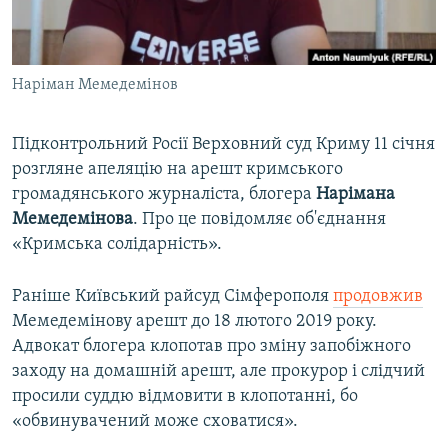
ВІДЕОУРОКИ «ELIFBE»
Русский
СВІДЧЕННЯ ОКУПАЦІЇ
Qırımtatar
Наріман Мемедемінов
УКРАЇНСЬКА ПРОБЛЕМА КРИМУ
ДОЛУЧАЙСЯ!
ІНФОГРАФІКА
Підконтрольний Росії Верховний суд Криму 11 січня
розгляне апеляцію на арешт кримського
громадянського журналіста, блогера
Нарімана
Усі сайти RFE/RL
Мемедемінова
. Про це повідомляє об'єднання
«Кримська солідарність».
Раніше Київський райсуд Сімферополя
продовжив
Мемедемінову арешт до 18 лютого 2019 року.
Адвокат блогера клопотав про зміну запобіжного
заходу на домашній арешт, але прокурор і слідчий
просили суддю відмовити в клопотанні, бо
«обвинувачений може сховатися».