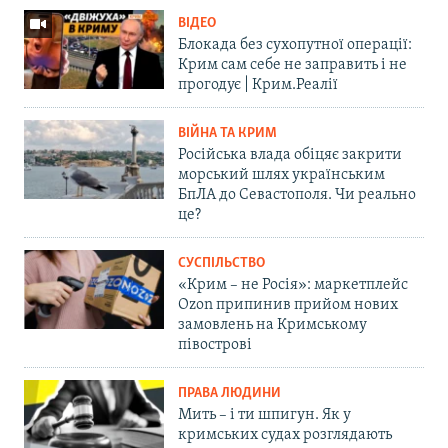
ВІДЕО
Блокада без сухопутної операції:
Крим сам себе не заправить і не
прогодує | Крим.Реалії
ВІЙНА ТА КРИМ
Російська влада обіцяє закрити
морський шлях українським
БпЛА до Севастополя. Чи реально
це?
СУСПІЛЬСТВО
«Крим – не Росія»: маркетплейс
Ozon припинив прийом нових
замовлень на Кримському
півострові
ПРАВА ЛЮДИНИ
Мить – і ти шпигун. Як у
кримських судах розглядають