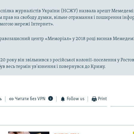
 спілка журналістів України (НСЖУ) назвала арешт Мемедемі
прав на свободу думки, вільне отримання і поширення інфор
омогою мережі Інтернет».
правозахисний центр «Меморіал» у 2018 році визнав Мемедем
.
20 року він звільнився з російської колонії-поселення у Ростов
дбув весь термін ув'язнення і повернувся до Криму.
ь
Читати без VPN
Follow us
Print