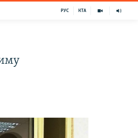
РУС
КТА
риму