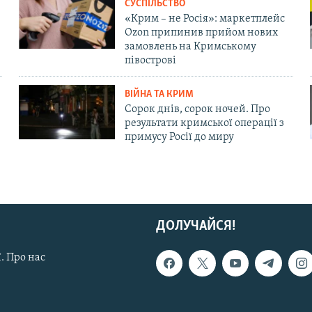
СУСПІЛЬСТВО
«Крим – не Росія»: маркетплейс
Ozon припинив прийом нових
замовлень на Кримському
півострові
ВІЙНА ТА КРИМ
Сорок днів, сорок ночей. Про
результати кримської операції з
примусу Росії до миру
ДОЛУЧАЙСЯ!
. Про нас