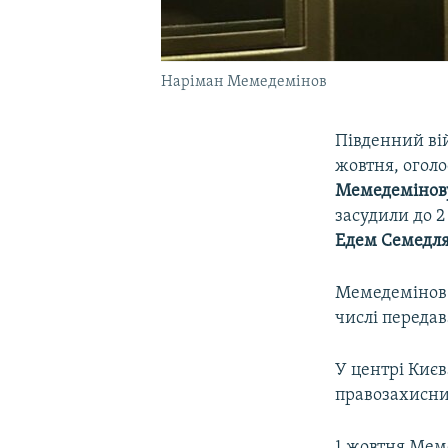
Наріман Мемедемінов
Південний вій
жовтня, огол
Мемедемінов
засудили до 2
Едем Семедл
Мемедемінов 
числі переда
У центрі Киє
правозахисни
1 жовтня Мем