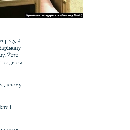
середу, 2
Наріману
му. Його
ого адвокат
І, в тому
сти і
блонним»