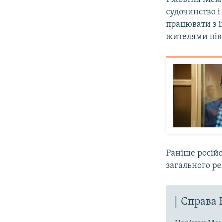
судочинство і
працювати з 
жителями пів
Раніше росій
загального р
Справа