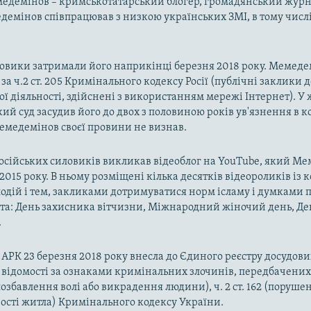
едемінов – кримськотатарський блогер, громадянський журна
емінов співпрацював з низкою українських ЗМІ, в тому числі
ловики затримали його наприкінці березня 2018 року. Мемед
за ч.2 ст. 205 Кримінального кодексу Росії (публічні заклики 
ї діяльності, здійснені з використанням мережі Інтернет). У 
кий суд засудив його до двох з половиною років ув'язнення в к
емедемінов своєї провини не визнав.
російських силовиків викликав відеоблог на YouTube, який М
о 2015 року. В ньому розміщені кілька десятків відеороликів і
одій і тем, закликами дотримуватися норм ісламу і думками п
та: День захисника вітчизни, Міжнародний жіночий день, Де
.
АРК 23 березня 2018 року внесла до Єдиного реєстру досудови
 відомості за ознаками кримінальних злочинів, передбачених ч.
озбавлення волі або викрадення людини), ч. 2 ст. 162 (поруше
сті житла) Кримінального кодексу України.