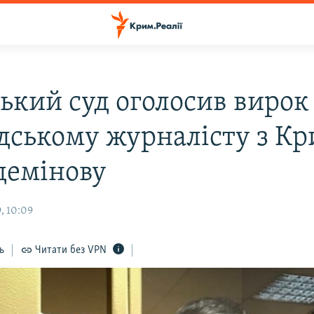
ський суд оголосив вирок
дському журналісту з К
емінову
, 10:09
ь
Читати без VPN