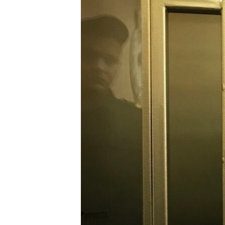
ВІДЕОУРОКИ «ELIFBE»
СВІДЧЕННЯ ОКУПАЦІЇ
УКРАЇНСЬКА ПРОБЛЕМА КРИМУ
ІНФОГРАФІКА