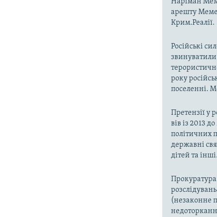
Наріман Мем
арешту Мемед
Крим.Реалії.
Російські си
звинуватили 
терористично
року російсь
поселенні. М
Претензії у 
вів із 2013 д
політичних п
державні свя
дітей та інші
Прокуратура 
розслідувань
(незаконне п
недоторканно