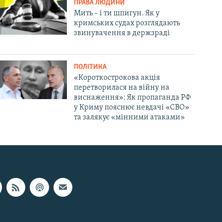
ПРАВА ЛЮДИНИ
Мить – і ти шпигун. Як у
кримських судах розглядають
звинувачення в держзраді
ПОЛІТИКА
«Короткострокова акція
перетворилася на війну на
виснаження»: Як пропаганда РФ
у Криму пояснює невдачі «СВО»
та залякує «мінними атаками»