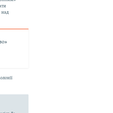
ати
х над
ово»
олонії