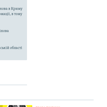
нова в Криму
мації, в тому
інова
ській області