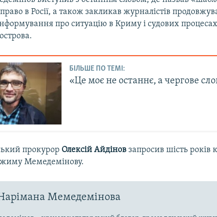
 право в Росії, а також закликав журналістів продовжув
інформування про ситуацію в Криму і судових процеса
острова.
БІЛЬШЕ ПО ТЕМІ:
«Це моє не останнє, а чергове сл
ський прокурор
Олексій Айдінов
запросив шість років к
ежиму Мемедемінову.
 Нарімана Мемедемінова