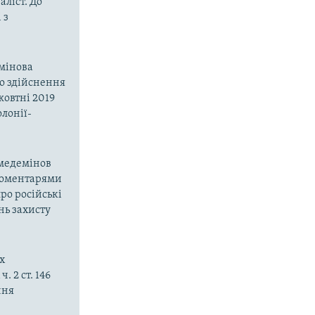
ліст. До
 з
емінова
до здійснення
жовтні 2019
олонії-
емедемінов
з коментарями
ро російські
нь захисту
х
 2 ст. 146
ння