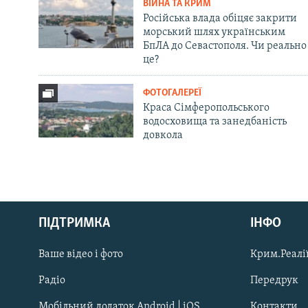
ВІЙНА ТА КРИМ
Російська влада обіцяє закрити
морський шлях українським
БпЛА до Севастополя. Чи реально
це?
ФОТОГАЛЕРЕЇ
Краса Сімферопольського
водосховища та занедбаність
довкола
Русский
ПІДТРИМКА
ІНФО
Qırımtatar
Ваше відео і фото
Крим.Реалії
ДОЛУЧАЙСЯ!
Радіо
Передрук
Мобільний додаток Android | iOS
Контакти