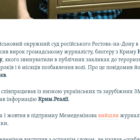
ськовий окружний суд російського Ростова-на-Дону в 
осив вирок громадському журналісту, блогеру з Криму
у
, якого звинуватили в публічних закликах до терориз
 років і 6 місяців позбавлення волі. Про це повідомив й
яєв
.
співпрацював із низкою українських та зарубіжних ЗМ
вав інформацію
Крим.Реалії
.
ва 1 жовтня в підтримку Мемедемінова
вийшли
журналі
ки.
едемінов виступив з останнім словом, де назвав «ша