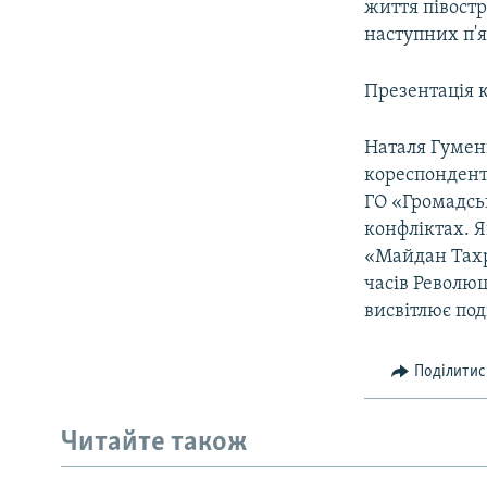
життя півостр
наступних п'я
Презентація 
Наталя Гуменю
кореспондент 
ГО «Громадськ
конфліктах. Я
«Майдан Тахрі
часів Революц
висвітлює поді
Поділитис
Читайте також