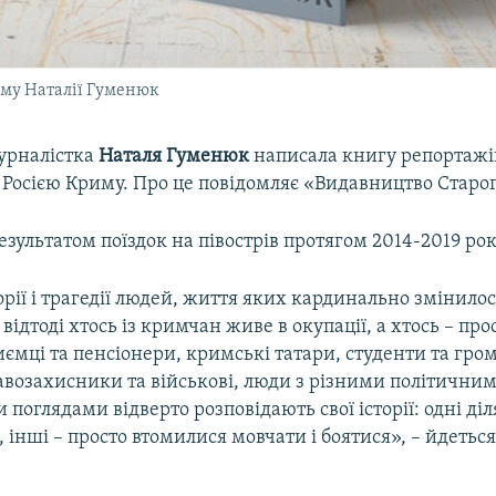
иму Наталії Гуменюк
урналістка
Наталя Гуменюк
написала книгу репортажі
 Росією Криму. Про це повідомляє «Видавництво Старог
езультатом поїздок на півострів протягом 2014-2019 рок
торії і трагедії людей, життя яких кардинально змінилос
відтоді хтось із кримчан живе в окупації, а хтось – про
иємці та пенсіонери, кримські татари, студенти та гро
авозахисники та військові, люди з різними політичним
 поглядами відверто розповідають свої історії: одні ді
 інші – просто втомилися мовчати і боятися», – йдеться