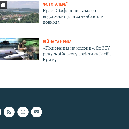
ФОТОГАЛЕРЕЇ
Краса Сімферопольського
водосховища та занедбаність
довкола
ВІЙНА ТА КРИМ
«Полювання на колони». Як ЗСУ
ріжуть військову логістику Росії в
Криму