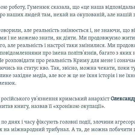
ою роботу, Гуменюк сказала, що «це наша відповідальн
ро наших людей там, нехай на окупованій, але нашій 
оворили, але реальність змінюється і, не знаючи, що в
 ми і не можемо знати, як діяти. Ми продовжуємо жит
го, але реальність і настрої таки змінилися. Ми прод
овідомленнями про імена політв'язнів, багато з яких 
Не розповідати про реальність Криму для мене і означа
ючись на статус кво. Так, звісно, можна чекати, поки т
лике західне медіа, але все ж це не їхня історія і не їхн
менюк.
з російського ув'язнення кримський анархіст
Олександ
итав книгу, назвав її «хронікою окупації».
е по днях і часу фіксують головні події, злочини агресор
їх на міжнародний трибунал. А та, де можна побачити