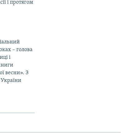
сії і протягом
ціальний
оках – голова
иці і
 книги
ї весни». З
ї України