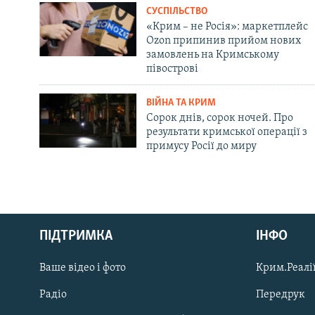
СУСПІЛЬСТВО
«Крим – не Росія»: маркетплейс
Ozon припинив прийом нових
замовлень на Кримському
півострові
ВІЙНА ТА КРИМ
Сорок днів, сорок ночей. Про
результати кримської операції з
примусу Росії до миру
Русский
ПІДТРИМКА
ІНФО
Qırımtatar
Ваше відео і фото
Крим.Реалії
ДОЛУЧАЙСЯ!
Радіо
Передрук