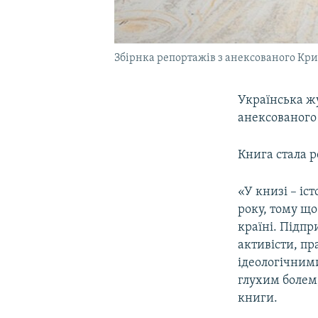
Збірнка репортажів з анексованого Кр
Українська ж
анексованого
Книга стала р
«У книзі – іс
року, тому що 
країні. Підпр
активісти, пр
ідеологічними
глухим болем,
книги.