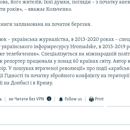
ова, його жителів; їхні думки, погляди – з початку анек
ти років», – вважає Кольченко.
книги запланована на початок березня.
к – українська журналістка, в 2013-2020 роках – спе
українського інформресурсу Hromadske, в 2015-2019 р
е телебачення». Спеціалізується на міжнародній політ
к репортер працювала у понад 60 країнах світу. Автор
р. У пошуках втраченої революції» про події «арабсько
ії Гідності та початку збройного конфлікту на територі
ї на Донбасі і в Криму.
ь
Читати без VPN
Follow us
Print