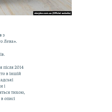
в з
о Лева».
ів.
я після 2014
сто в іншій
мадські
и і
ляться тихою,
 в описі