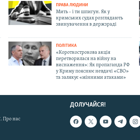
ПРАВА ЛЮДИНИ
Мить – і ти шпигун. Як у
кримських судах розглядають
звинувачення в держзраді
ПОЛІТИКА
«Короткострокова акція
перетворилася на війну на
виснаження»: Як пропаганда РФ
у Криму пояснює невдачі «СВО»
та залякує «мінними атаками»
ДОЛУЧАЙСЯ!
. Про нас