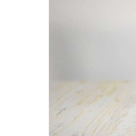
ВІДЕОУРОКИ «ELIFBE»
СВІДЧЕННЯ ОКУПАЦІЇ
УКРАЇНСЬКА ПРОБЛЕМА КРИМУ
ІНФОГРАФІКА