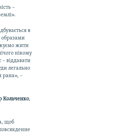
ість –
землі».
ідбувається в
и образами
овжуємо жити
нічого нікому
є – віддавати
уди легально
я рана», –
р Кольченко
,
а, щоб
 повсякденне