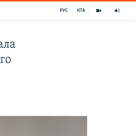
РУС
КТА
ала
го