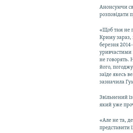
Анонсуючи св
розповідати п
«Щоб там не г
Криму зараз,
березня 2014-
уривчастими п
не говорять. 
його, погоджу
заїде якесь ве
зазначила Гу
Звільнений і
який уже проч
«Але не та, д
представити 