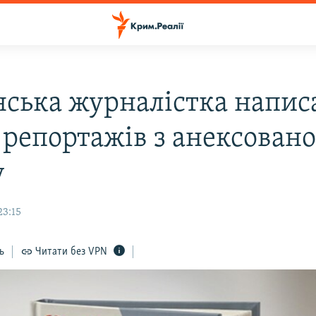
нська журналістка напис
 репортажів з анексовано
у
23:15
ь
Читати без VPN