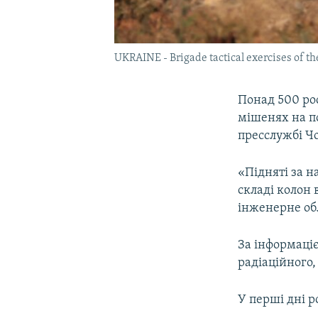
UKRAINE - Brigade tactical exercises of th
Понад 500 ро
мішенях на п
пресслужбі Чо
«Підняті за 
складі колон 
інженерне обл
За інформаціє
радіаційного,
У перші дні р