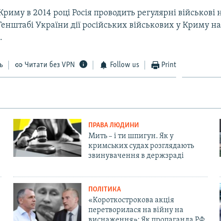
 Криму в 2014 році Росія проводить регулярні військові
 Генштабі України дії російських військових у Криму 
.
ь
Читати без VPN
Follow us
Print
ПРАВА ЛЮДИНИ
Мить – і ти шпигун. Як у
кримських судах розглядають
звинувачення в держзраді
ПОЛІТИКА
«Короткострокова акція
перетворилася на війну на
виснаження»: Як пропаганда РФ