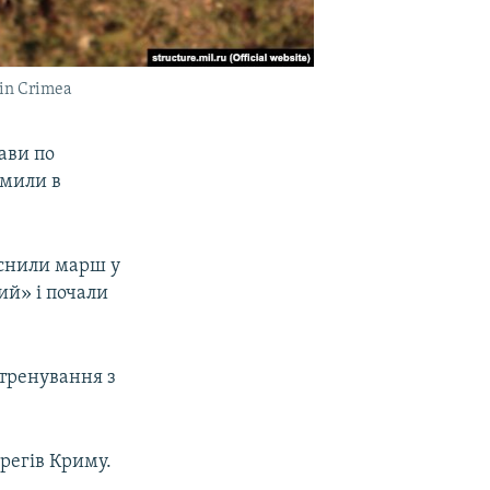
 in Crimea
ави по
омили в
йснили марш у
ий» і почали
 тренування з
ерегів Криму.