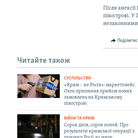
Після анексії
півострові. У
незаконними
Поділитис
Читайте також
СУСПІЛЬСТВО
«Крим – не Росія»: маркетплейс
Ozon припинив прийом нових
замовлень на Кримському
півострові
ВІЙНА ТА КРИМ
Сорок днів, сорок ночей. Про
результати кримської операції з
примусу Росії до миру