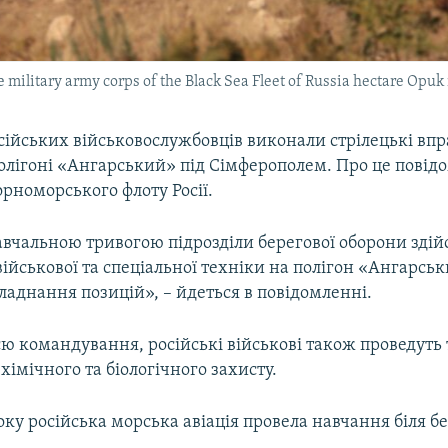
e military army corps of the Black Sea Fleet of Russia hectare Opuk
сійських військовослужбовців виконали стрілецькі впр
олігоні «Ангарський» під Сімферополем. Про це повід
рноморського флоту Росії.
навчальною тривогою підрозділи берегової оборони зді
військової та спеціальної техніки на полігон «Ангарськ
аднання позицій», – йдеться в повідомленні.
ю командування, російські військові також проведуть
 хімічного та біологічного захисту.
оку російська морська авіація провела навчання біля б