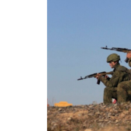
ВІДЕОУРОКИ «ELIFBE»
СВІДЧЕННЯ ОКУПАЦІЇ
УКРАЇНСЬКА ПРОБЛЕМА КРИМУ
ІНФОГРАФІКА