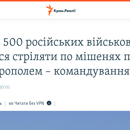
 500 російських військо
ся стріляти по мішенях п
рополем – командування
20:01
ь
Читати без VPN