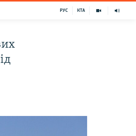
РУС
КТА
вих
ід