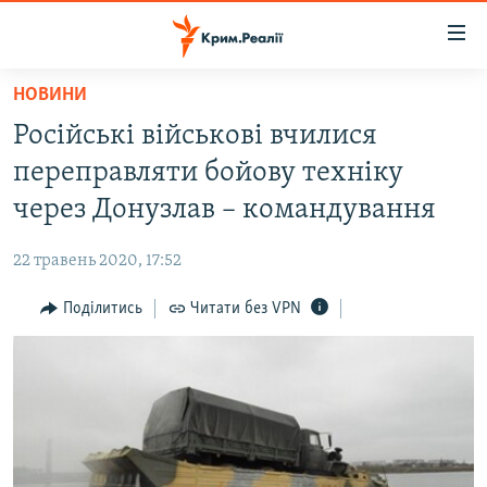
Доступність
посилання
Перейти
НОВИНИ
до
НОВИНИ
Російські військові вчилися
основного
ВОДА.КРИМ
матеріалу
переправляти бойову техніку
ВІДЕО ТА ФОТО
Перейти
через Донузлав – командування
до
ПОЛІТИКА
основної
22 травень 2020, 17:52
БЛОГИ
навігації
Перейти
Поділитись
Читати без VPN
ПОГЛЯД
до
ІНТЕРВ'Ю
пошуку
ВСЕ ЗА ДЕНЬ
СПЕЦПРОЕКТИ
ЯК ОБІЙТИ БЛОКУВАННЯ
ДЕПОРТАЦІЯ