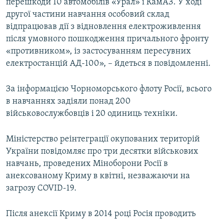
перешкоди 10 автомобілів «Урал» і КамАЗ. У ході
другої частини навчання особовий склад
відпрацював дії з відновлення електроживлення
після умовного пошкодження причального фронту
«противником», із застосуванням пересувних
електростанцій АД-100», – йдеться в повідомленні.
За інформацією Чорноморського флоту Росії, всього
в навчаннях задіяли понад 200
військовослужбовців і 20 одиниць техніки.
Міністерство реінтеграції окупованих територій
України повідомляє про три десятки військових
навчань, проведених Міноборони Росії в
анексованому Криму в квітні, незважаючи на
загрозу COVID-19.
Після анексії Криму в 2014 році Росія проводить