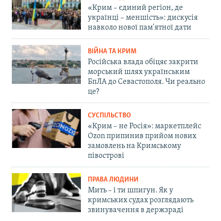
«Крим – єдиний регіон, де
українці – меншість»: дискусія
навколо нової пам'ятної дати
ВІЙНА ТА КРИМ
Російська влада обіцяє закрити
морський шлях українським
БпЛА до Севастополя. Чи реально
це?
СУСПІЛЬСТВО
«Крим – не Росія»: маркетплейс
Ozon припинив прийом нових
замовлень на Кримському
півострові
ПРАВА ЛЮДИНИ
Мить – і ти шпигун. Як у
кримських судах розглядають
звинувачення в держзраді