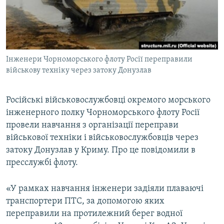
ВІДЕОУРОКИ «ELIFBE»
Русский
СВІДЧЕННЯ ОКУПАЦІЇ
Qırımtatar
УКРАЇНСЬКА ПРОБЛЕМА КРИМУ
Інженери Чорноморського флоту Росії переправили
ДОЛУЧАЙСЯ!
ІНФОГРАФІКА
військову техніку через затоку Донузлав
Російські військовослужбовці окремого морського
Усі сайти RFE/RL
інженерного полку Чорноморського флоту Росії
провели навчання з організації переправи
військової техніки і військовослужбовців через
затоку Донузлав у Криму. Про це повідомили в
пресслужбі флоту.
«У рамках навчання інженери задіяли плаваючі
транспортери ПТС, за допомогою яких
переправили на протилежний берег водної