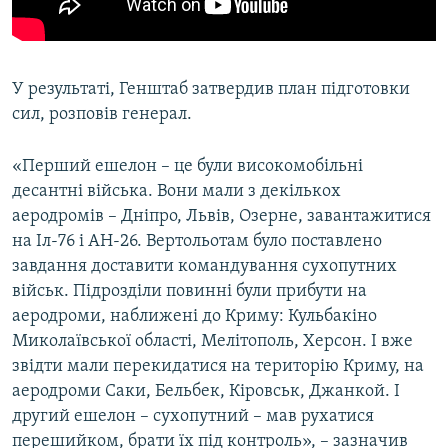
У результаті, Генштаб затвердив план підготовки
сил, розповів генерал.
«Перший ешелон – це були високомобільні
десантні війська. Вони мали з декількох
аеродромів – Дніпро, Львів, Озерне, завантажитися
на Іл-76 і АН-26. Вертольотам було поставлено
завдання доставити командування сухопутних
військ. Підрозділи повинні були прибути на
аеродроми, наближені до Криму: Кульбакіно
Миколаївської області, Мелітополь, Херсон. І вже
звідти мали перекидатися на територію Криму, на
аеродроми Саки, Бельбек, Кіровськ, Джанкой. І
другий ешелон – сухопутний – мав рухатися
перешийком, брати їх під контроль», – зазначив