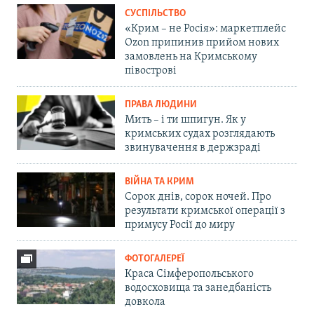
СУСПІЛЬСТВО
«Крим – не Росія»: маркетплейс
Ozon припинив прийом нових
замовлень на Кримському
півострові
ПРАВА ЛЮДИНИ
Мить – і ти шпигун. Як у
кримських судах розглядають
звинувачення в держзраді
ВІЙНА ТА КРИМ
Сорок днів, сорок ночей. Про
результати кримської операції з
примусу Росії до миру
ФОТОГАЛЕРЕЇ
Краса Сімферопольського
водосховища та занедбаність
довкола