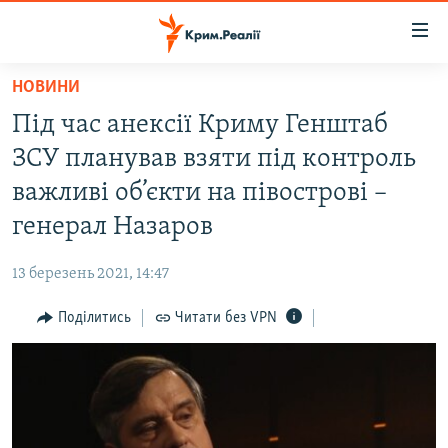
Доступність
посилання
Перейти
НОВИНИ
до
НОВИНИ
Під час анексії Криму Генштаб
основного
ВОДА.КРИМ
матеріалу
ЗСУ планував взяти під контроль
ВІДЕО ТА ФОТО
Перейти
важливі об’єкти на півострові –
до
ПОЛІТИКА
генерал Назаров
основної
БЛОГИ
навігації
13 березень 2021, 14:47
Перейти
ПОГЛЯД
до
Поділитись
Читати без VPN
ІНТЕРВ'Ю
пошуку
ВСЕ ЗА ДЕНЬ
СПЕЦПРОЕКТИ
ЯК ОБІЙТИ БЛОКУВАННЯ
ДЕПОРТАЦІЯ