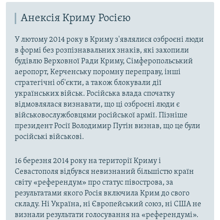
Анексія Криму Росією
У лютому 2014 року в Криму з'являлися озброєні люди
в формі без розпізнавальних знаків, які захопили
будівлю Верховної Ради Криму, Сімферопольський
аеропорт, Керченську поромну переправу, інші
стратегічні об'єкти, а також блокували дії
українських військ. Російська влада спочатку
відмовлялася визнавати, що ці озброєні люди є
військовослужбовцями російської армії. Пізніше
президент Росії Володимир Путін визнав, що це були
російські військові.
16 березня 2014 року на території Криму і
Севастополя відбувся невизнаний більшістю країн
світу «референдум» про статус півострова, за
результатами якого Росія включила Крим до свого
складу. Ні Україна, ні Європейський союз, ні США не
визнали результати голосування на «референдумі».