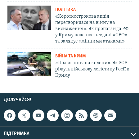
ПОЛІТИКА
«Короткострокова акція
перетворилася на війну на
виснаження»: Як пропаганда РФ
у Криму пояснює невдачі «СВО»
та залякує «мінними атаками»
ВІЙНА ТА КРИМ
«Полювання на колони». Як ЗСУ
ріжуть військову логістику Росії в
Криму
ДОЛУЧАЙСЯ!
ПІДТРИМКА