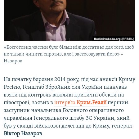
ВІДЕОУРОКИ «ELIFBE»
Русский
СВІДЧЕННЯ ОКУПАЦІЇ
Qırımtatar
УКРАЇНСЬКА ПРОБЛЕМА КРИМУ
ДОЛУЧАЙСЯ!
ІНФОГРАФІКА
«Боєготових частин було більш ніж достатньо для того, щоб
не тільки чинити спротив, але і застосовувати його» –
Назаров
Усі сайти RFE/RL
На початку березня 2014 року, під час анексії Криму
Росією, Генштаб Збройних сил України планував
взяти під контроль важливі критичні об’єкти на
півострові, заявив в
інтерв’ю
Крим.Реалії
перший
заступник начальника Головного оперативного
управління Генерального штабу ЗС України, який
був у складі військової делегації до Криму, генерал
Віктор Назаров
.