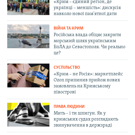
«Крим – єдиний регіон, де
українці – меншість»: дискусія
навколо нової пам'ятної дати
ВІЙНА ТА КРИМ
Російська влада обіцяє закрити
морський шлях українським
БпЛА до Севастополя. Чи реально
це?
СУСПІЛЬСТВО
«Крим – не Росія»: маркетплейс
Ozon припинив прийом нових
замовлень на Кримському
півострові
ПРАВА ЛЮДИНИ
Мить – і ти шпигун. Як у
кримських судах розглядають
звинувачення в держзраді