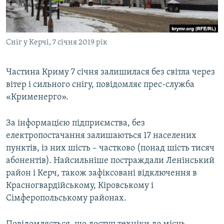
ВІДЕОУРОКИ «ELIFBE»
Русский
СВІДЧЕННЯ ОКУПАЦІЇ
Qırımtatar
Сніг у Керчі, 7 січня 2019 рік
УКРАЇНСЬКА ПРОБЛЕМА КРИМУ
ДОЛУЧАЙСЯ!
ІНФОГРАФІКА
Частина Криму 7 січня залишилася без світла через
вітер і сильного снігу, повідомляє прес-служба
«Крименерго».
Усі сайти RFE/RL
За інформацією підприємства, без
електропостачання залишаються 17 населених
пунктів, із них шість – частково (понад шість тисяч
абонентів). Найсильніше постраждали Ленінський
район і Керч, також зафіксовані відключення в
Красногвардійському, Кіровському і
Сімферопольському районах.