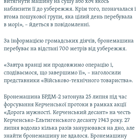
витягнути машину на сушу або хоч якось
наблизити її до узбережжя. Крім того, позначалася і
втома пошукової групи, яка цілий день перебувала
в морі», – йдеться в повідомленні.
За інформацією громадських діячів, бронемашина
перебуває на відстані 700 метрів від узбережжя.
«Завтра вранці ми продовжимо операцію і,
сподіваємося, що завершимо її», – наголосили
представники «Військово-технічного товариства».
Бронемашина БРДМ-2 затонула 25 липня під час
форсування Керченської протоки в рамках акції
«Дорога мужності. Керченський десант» на честь
Керченсько-Ельтигенського десанту 1943 року. 27
липня водолаз кілька разів занурювався на дно, але
знайти бронемашину не вдалося. Бронемашину