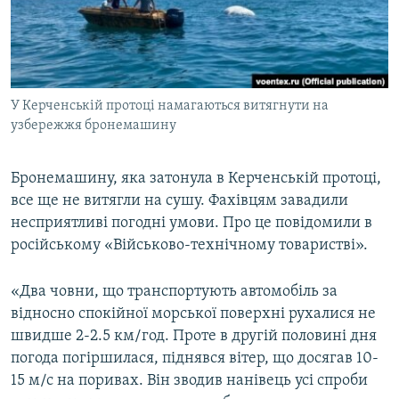
ВІДЕОУРОКИ «ELIFBE»
Русский
СВІДЧЕННЯ ОКУПАЦІЇ
Qırımtatar
УКРАЇНСЬКА ПРОБЛЕМА КРИМУ
У Керченській протоці намагаються витягнути на
ДОЛУЧАЙСЯ!
ІНФОГРАФІКА
узбережжя бронемашину
Бронемашину, яка затонула в Керченській протоці,
Усі сайти RFE/RL
все ще не витягли на сушу. Фахівцям завадили
несприятливі погодні умови. Про це повідомили в
російському «Військово-технічному товаристві».
«Два човни, що транспортують автомобіль за
відносно спокійної морської поверхні рухалися не
швидше 2-2.5 км/год. Проте в другій половині дня
погода погіршилася, піднявся вітер, що досягав 10-
15 м/с на поривах. Він зводив нанівець усі спроби