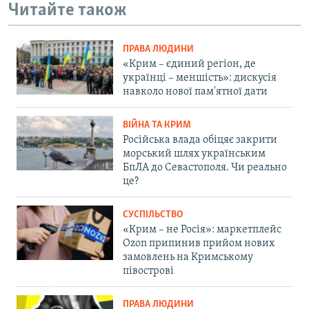
Читайте також
ПРАВА ЛЮДИНИ
«Крим – єдиний регіон, де
українці – меншість»: дискусія
навколо нової пам'ятної дати
ВІЙНА ТА КРИМ
Російська влада обіцяє закрити
морський шлях українським
БпЛА до Севастополя. Чи реально
це?
СУСПІЛЬСТВО
«Крим – не Росія»: маркетплейс
Ozon припинив прийом нових
замовлень на Кримському
півострові
ПРАВА ЛЮДИНИ