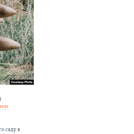
і
узею
о саду в