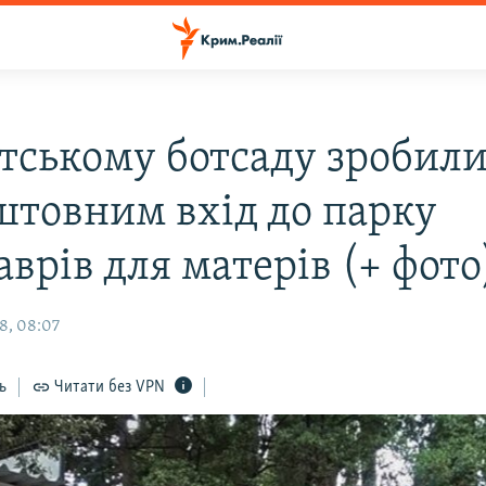
ітському ботсаду зробил
штовним вхід до парку
врів для матерів (+ фото
8, 08:07
ь
Читати без VPN