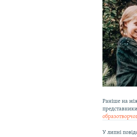
Раніше на мі
представники
образотворчо
У липні повід