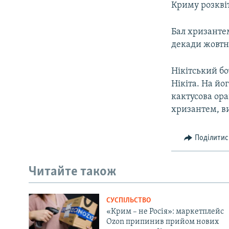
Криму розквіт
Бал хризантем
декади жовтня
Нікітський б
Нікіта. На йо
кактусова ора
хризантем, ви
Поділитис
Читайте також
СУСПІЛЬСТВО
«Крим – не Росія»: маркетплейс
Ozon припинив прийом нових