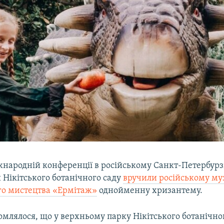
жнародній конференції в російському Санкт-Петербурз
 Нікітського ботанічного саду
вручили російському м
го мистецтва «Ермітаж»
однойменну хризантему.
омлялося, що у верхньому парку Нікітського ботанічног