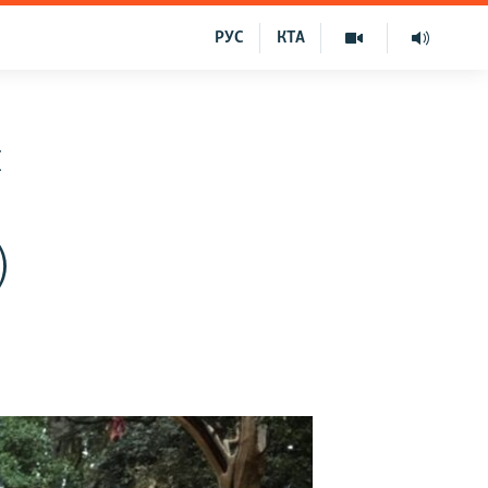
РУС
КТА
и
)