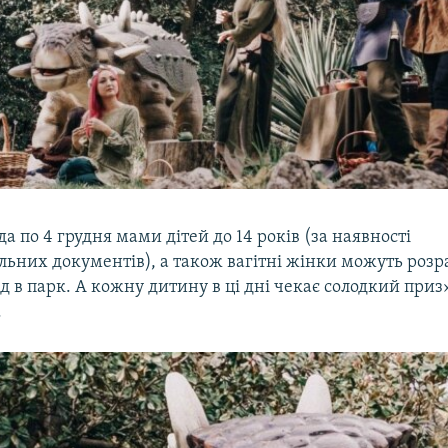
да по 4 грудня мами дітей до 14 років (за наявності
льних документів), а також вагітні жінки можуть розр
д в парк. А кожну дитину в ці дні чекає солодкий приз»
.