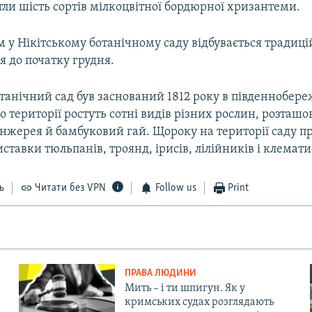
ли шість сортів мілкоцвітної бордюрної хризантеми.
 у Нікітському ботанічному саду відбувається традицій
 до початку грудня.
отанічний сад був заснований 1812 року в південнобер
го території ростуть сотні видів різних рослин, розташо
нжерея й бамбуковий гай. Щороку на території саду п
ставки тюльпанів, троянд, ірисів, лілійників і клемати
ь
Читати без VPN
Follow us
Print
ПРАВА ЛЮДИНИ
Мить – і ти шпигун. Як у
кримських судах розглядають