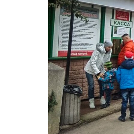
ВІДЕОУРОКИ «ELIFBE»
СВІДЧЕННЯ ОКУПАЦІЇ
УКРАЇНСЬКА ПРОБЛЕМА КРИМУ
ІНФОГРАФІКА