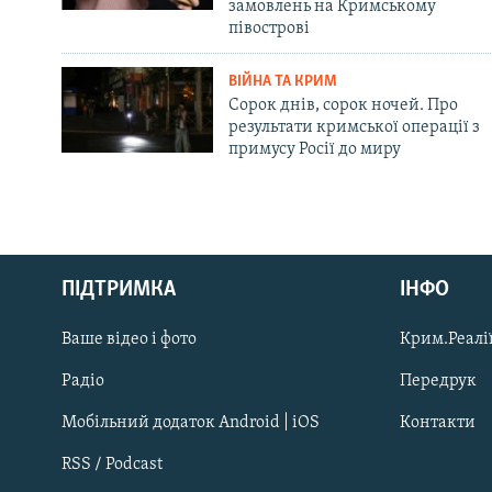
замовлень на Кримському
півострові
ВІЙНА ТА КРИМ
Сорок днів, сорок ночей. Про
результати кримської операції з
примусу Росії до миру
Русский
ПІДТРИМКА
ІНФО
Qırımtatar
Ваше відео і фото
Крим.Реалії
ДОЛУЧАЙСЯ!
Радіо
Передрук
Мобільний додаток Android | iOS
Контакти
RSS / Podcast