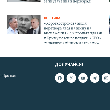
звинувачення в держзраді
ПОЛІТИКА
«Короткострокова акція
перетворилася на війну на
виснаження»: Як пропаганда РФ
у Криму пояснює невдачі «СВО»
та залякує «мінними атаками»
ДОЛУЧАЙСЯ!
. Про нас