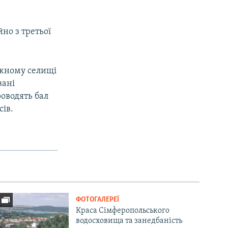
но з третьої
ежному селищі
вані
роводять бал
сів.
ФОТОГАЛЕРЕЇ
Краса Сімферопольського
водосховища та занедбаність