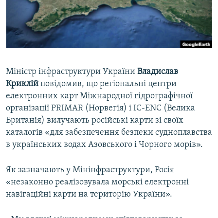
ВІДЕОУРОКИ «ELIFBE»
Русский
СВІДЧЕННЯ ОКУПАЦІЇ
Qırımtatar
УКРАЇНСЬКА ПРОБЛЕМА КРИМУ
ДОЛУЧАЙСЯ!
ІНФОГРАФІКА
Міністр інфраструктури України
Владислав
Криклій
повідомив, що регіональні центри
електронних карт Міжнародної гідрографічної
Усі сайти RFE/RL
організації PRIMAR (Норвегія) і IC-ENC (Велика
Британія) вилучають російські карти зі своїх
каталогів «для забезпечення безпеки судноплавства
в українських водах Азовського і Чорного морів».
Як зазначають у Мінінфраструктури, Росія
«незаконно реалізовувала морські електронні
навігаційні карти на територію України».