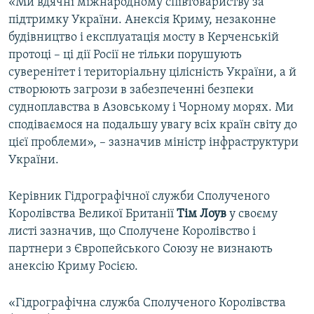
«Ми вдячні міжнародному співтовариству за
підтримку України. Анексія Криму, незаконне
будівництво і експлуатація мосту в Керченській
протоці – ці дії Росії не тільки порушують
суверенітет і територіальну цілісність України, а й
створюють загрози в забезпеченні безпеки
судноплавства в Азовському і Чорному морях. Ми
сподіваємося на подальшу увагу всіх країн світу до
цієї проблеми», – зазначив міністр інфраструктури
України.
Керівник Гідрографічної служби Сполученого
Королівства Великої Британії
Тім Лоув
у своєму
листі зазначив, що Сполучене Королівство і
партнери з Європейського Союзу не визнають
анексію Криму Росією.
«Гідрографічна служба Сполученого Королівства