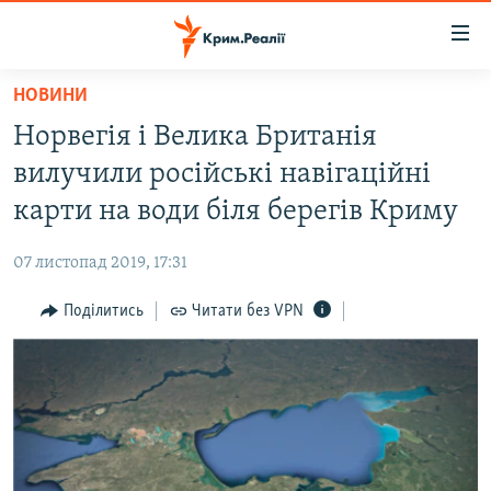
Доступність
посилання
Перейти
НОВИНИ
до
НОВИНИ
Норвегія і Велика Британія
основного
ВОДА.КРИМ
матеріалу
вилучили російські навігаційні
ВІДЕО ТА ФОТО
Перейти
карти на води біля берегів Криму
до
ПОЛІТИКА
основної
07 листопад 2019, 17:31
БЛОГИ
навігації
Перейти
Поділитись
Читати без VPN
ПОГЛЯД
до
ІНТЕРВ'Ю
пошуку
ВСЕ ЗА ДЕНЬ
СПЕЦПРОЕКТИ
ЯК ОБІЙТИ БЛОКУВАННЯ
ДЕПОРТАЦІЯ