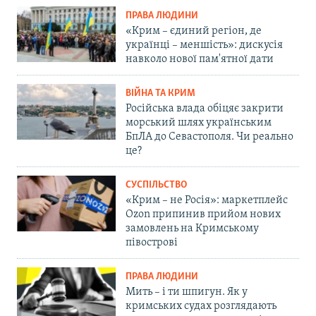
ПРАВА ЛЮДИНИ
«Крим – єдиний регіон, де
українці – меншість»: дискусія
навколо нової пам'ятної дати
ВІЙНА ТА КРИМ
Російська влада обіцяє закрити
морський шлях українським
БпЛА до Севастополя. Чи реально
це?
СУСПІЛЬСТВО
«Крим – не Росія»: маркетплейс
Ozon припинив прийом нових
замовлень на Кримському
півострові
ПРАВА ЛЮДИНИ
Мить – і ти шпигун. Як у
кримських судах розглядають