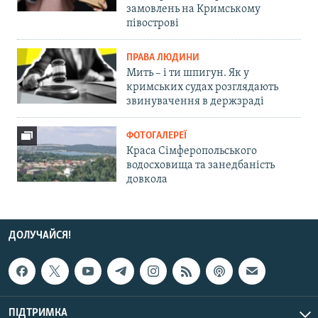
замовлень на Кримському
півострові
ПРАВА ЛЮДИНИ
Мить – і ти шпигун. Як у
кримських судах розглядають
звинувачення в держзраді
ФОТОГАЛЕРЕЇ
Краса Сімферопольського
водосховища та занедбаність
довкола
ДОЛУЧАЙСЯ!
ПІДТРИМКА