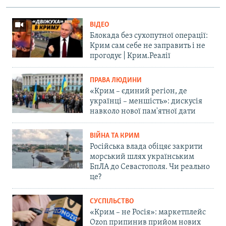
ВІДЕО
Блокада без сухопутної операції:
Крим сам себе не заправить і не
прогодує | Крим.Реалії
ПРАВА ЛЮДИНИ
«Крим – єдиний регіон, де
українці – меншість»: дискусія
навколо нової пам'ятної дати
ВІЙНА ТА КРИМ
Російська влада обіцяє закрити
морський шлях українським
БпЛА до Севастополя. Чи реально
це?
СУСПІЛЬСТВО
«Крим – не Росія»: маркетплейс
Ozon припинив прийом нових