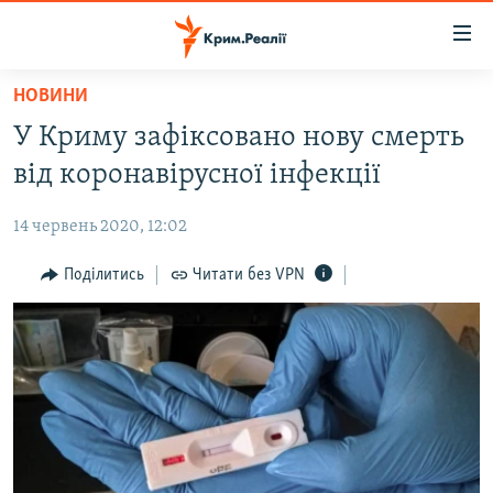
Доступність
посилання
Перейти
НОВИНИ
до
НОВИНИ
У Криму зафіксовано нову смерть
основного
ВОДА.КРИМ
матеріалу
від коронавірусної інфекції
ВІДЕО ТА ФОТО
Перейти
до
14 червень 2020, 12:02
ПОЛІТИКА
основної
БЛОГИ
Поділитись
Читати без VPN
навігації
Перейти
ПОГЛЯД
до
ІНТЕРВ'Ю
пошуку
ВСЕ ЗА ДЕНЬ
СПЕЦПРОЕКТИ
ЯК ОБІЙТИ БЛОКУВАННЯ
ДЕПОРТАЦІЯ