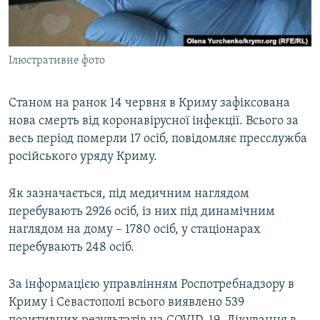
ВІДЕОУРОКИ «ELIFBE»
Русский
СВІДЧЕННЯ ОКУПАЦІЇ
Qırımtatar
Ілюстративне фото
УКРАЇНСЬКА ПРОБЛЕМА КРИМУ
ДОЛУЧАЙСЯ!
ІНФОГРАФІКА
Станом на ранок 14 червня в Криму зафіксована
нова смерть від коронавірусної інфекції. Всього за
весь період померли 17 осіб, повідомляє пресслужба
Усі сайти RFE/RL
російського уряду Криму.
Як зазначається, під медичним наглядом
перебувають 2926 осіб, із них під динамічним
наглядом на дому – 1780 осіб, у стаціонарах
перебувають 248 осіб.
За інформацією управлінням Роспотребнадзору в
Криму і Севастополі всього виявлено 539