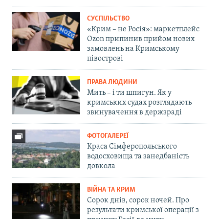
СУСПІЛЬСТВО
«Крим – не Росія»: маркетплейс
Ozon припинив прийом нових
замовлень на Кримському
півострові
ПРАВА ЛЮДИНИ
Мить – і ти шпигун. Як у
кримських судах розглядають
звинувачення в держзраді
ФОТОГАЛЕРЕЇ
Краса Сімферопольського
водосховища та занедбаність
довкола
ВІЙНА ТА КРИМ
Сорок днів, сорок ночей. Про
результати кримської операції з