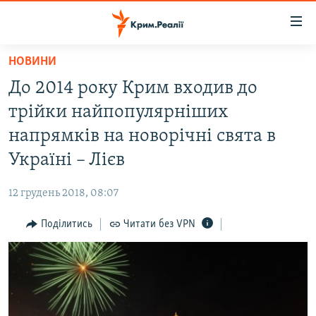
Доступність
посилання
Перейти
НОВИНИ
до
НОВИНИ
До 2014 року Крим входив до
основного
ВОДА.КРИМ
матеріалу
трійки найпопулярніших
ВІДЕО ТА ФОТО
Перейти
напрямків на новорічні свята в
до
ПОЛІТИКА
Україні – Лієв
основної
БЛОГИ
навігації
12 грудень 2018, 08:07
Перейти
ПОГЛЯД
до
Поділитись
Читати без VPN
ІНТЕРВ'Ю
пошуку
ВСЕ ЗА ДЕНЬ
СПЕЦПРОЕКТИ
ЯК ОБІЙТИ БЛОКУВАННЯ
ДЕПОРТАЦІЯ