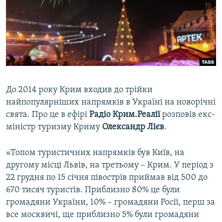
ВІДЕОУРОКИ «ELIFBE»
Русский
СВІДЧЕННЯ ОКУПАЦІЇ
Qırımtatar
УКРАЇНСЬКА ПРОБЛЕМА КРИМУ
ДОЛУЧАЙСЯ!
ІНФОГРАФІКА
До 2014 року Крим входив до трійки
найпопулярніших напрямків в Україні на новорічні
Усі сайти RFE/RL
свята. Про це в ефірі
Радіо Крим.Реалії
розповів екс-
міністр туризму Криму
Олександр Лієв
.
«Топом туристичних напрямків був Київ, на
другому місці Львів, на третьому – Крим. У період з
22 грудня по 15 січня півострів приймав від 500 до
670 тисяч туристів. Приблизно 80% це були
громадяни України, 10% – громадяни Росії, перш за
все москвичі, ще приблизно 5% були громадяни