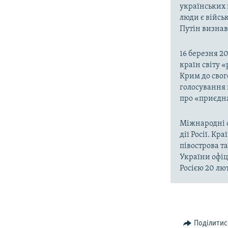
українських 
люди є війсь
Путін визнав,
16 березня 2
країн світу 
Крим до свог
голосування 
про «приєдна
Міжнародні о
дії Росії. Кр
півострова т
України офіц
Росією 20 лют
Поділитис