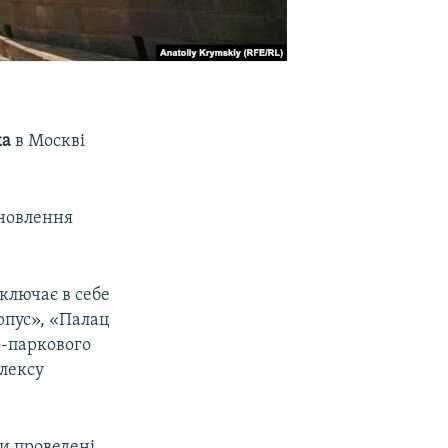
ка
в Москві
дновлення
ключає в себе
рпус», «Палац
о-паркового
лексу
ли проведені