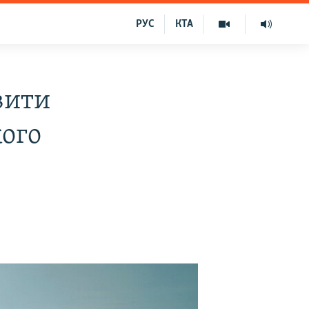
РУС
КТА
вити
кого