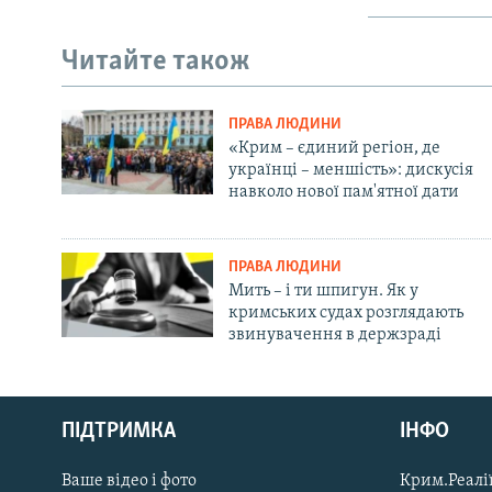
Читайте також
ПРАВА ЛЮДИНИ
«Крим – єдиний регіон, де
українці – меншість»: дискусія
навколо нової пам'ятної дати
ПРАВА ЛЮДИНИ
Мить – і ти шпигун. Як у
кримських судах розглядають
звинувачення в держзраді
Русский
ПІДТРИМКА
ІНФО
Qırımtatar
Ваше відео і фото
Крим.Реалії
ДОЛУЧАЙСЯ!