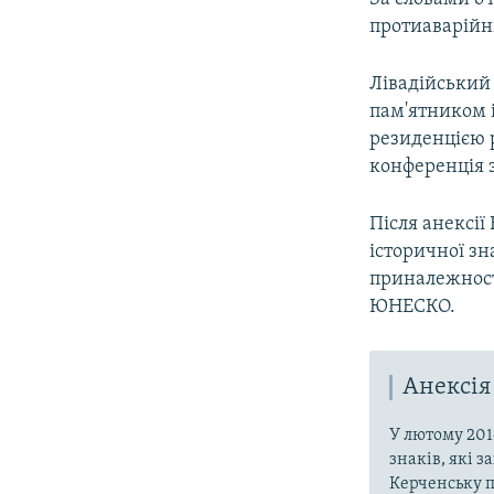
протиаварійні
Лівадійський
пам'ятником і
резиденцією р
конференція з
Після анексії
історичної зн
приналежності
ЮНЕСКО.
Анексія
У лютому 201
знаків, які 
Керченську п