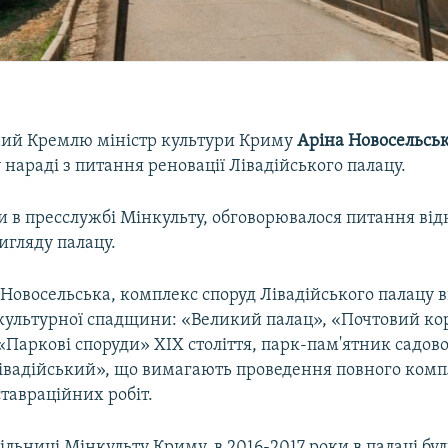
ий Кремлю міністр культури Криму
Аріна Новосельсь
у нараді з питання реновації Лівадійського палацу.
и в пресслужбі Мінкульту, обговорювалося питання ві
игляду палацу.
Новосельська, комплекс споруд Лівадійського палацу в
в культурної спадщини: «Великий палац», «Почтовий ко
«Паркові споруди» ХIХ століття, парк-пам'ятник садов
івадійський», що вимагають проведення повного комп
тавраційних робіт.
ільниці Мінкульту Криму, в 2016-2017 роки в палаці бу