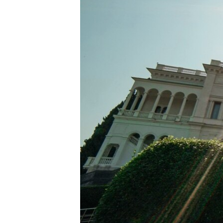
ВІДЕОУРОКИ «ELIFBE»
СВІДЧЕННЯ ОКУПАЦІЇ
УКРАЇНСЬКА ПРОБЛЕМА КРИМУ
ІНФОГРАФІКА