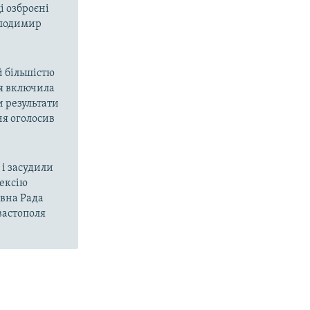
і озброєні
олодимир
й більшістю
ія включила
и результати
ня оголосив
і засудили
нексію
овна Рада
вастополя