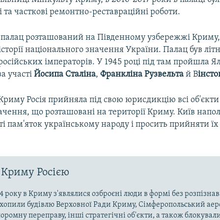
 та часткові ремонтно-реставраційні роботи.
 палац розташований на Південному узбережжі Криму,
сторії національного значення України. Палац був літ
осійських імператорів. У 1945 році під там пройшла Я
а участі
Йосипа Сталіна
,
Франкліна Рузвельта
й В
інсто
 Криму Росія прийняла під свою юрисдикцію всі об'єкти
ачення, що розташовані на території Криму. Київ напол
 пам'яток українському народу і просить прийняти їх 
 Криму Росією
4 року в Криму з'являлися озброєні люди в формі без розпізна
захопили будівлю Верховної Ради Криму, Сімферопольський аер
оромну переправу, інші стратегічні об'єкти, а також блокували