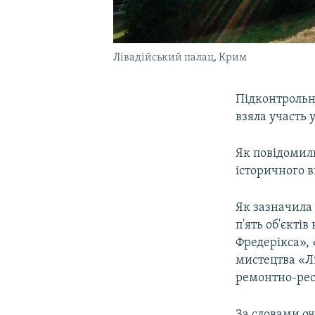
Лівадійський палац, Крим
Підконтрольн
взяла участь 
Як повідомил
історичного в
Як зазначила 
п'ять об'єкті
Фредерікса», 
мистецтва «Л
ремонтно-рес
За словами оч