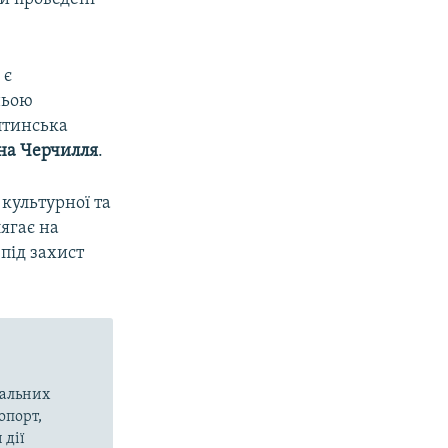
 є
ньою
лтинська
на Черчилля
.
 культурної та
ягає на
під захист
вальних
опорт,
 дії