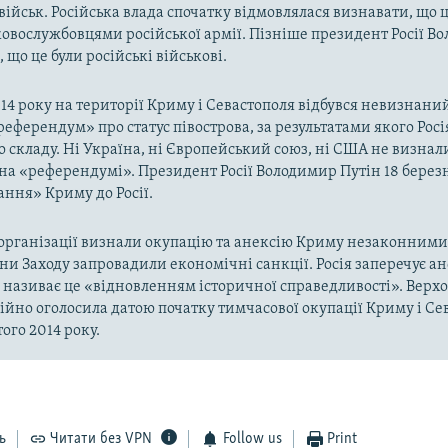
військ. Російська влада спочатку відмовлялася визнавати, що ц
ковослужбовцями російської армії. Пізніше президент Росії В
 що це були російські військові.
014 року на території Криму і Севастополя відбувся невизнани
«референдум» про статус півострова, за результатами якого Рос
о складу. Ні Україна, ні Європейський союз, ні США не визнал
на «референдумі». Президент Росії Володимир Путін 18 берез
ння» Криму до Росії.
рганізації визнали окупацію та анексію Криму незаконними 
аїни Заходу запровадили економічні санкції. Росія заперечує а
а називає це «відновленням історичної справедливості». Верх
ійно оголосила датою початку тимчасової окупації Криму і Се
ого 2014 року.
ь
Читати без VPN
Follow us
Print