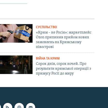
СУСПІЛЬСТВО
«Крим – не Росія»: маркетплейс
Ozon припинив прийом нових
замовлень на Кримському
півострові
ВІЙНА ТА КРИМ
Сорок днів, сорок ночей. Про
результати кримської операції з
примусу Росії до миру