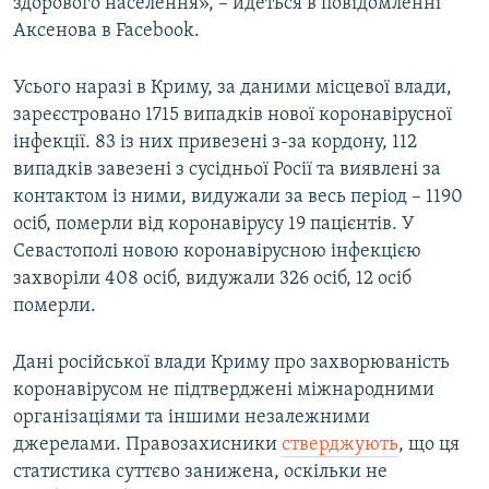
здорового населення», – йдеться в повідомленні
Аксенова в Facebook.
Усього наразі в Криму, за даними місцевої влади,
зареєстровано 1715 випадків нової коронавірусної
інфекції. 83 із них привезені з-за кордону, 112
випадків завезені з сусідньої Росії та виявлені за
контактом із ними, видужали за весь період – 1190
осіб, померли від коронавірусу 19 пацієнтів. У
Севастополі новою коронавірусною інфекцією
захворіли 408 осіб, видужали 326 осіб, 12 осіб
померли.
Дані російської влади Криму про захворюваність
коронавірусом не підтверджені міжнародними
організаціями та іншими незалежними
джерелами. Правозахисники
стверджують
, що ця
статистика суттєво занижена, оскільки не