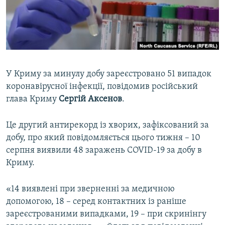
ВІДЕОУРОКИ «ELIFBE»
Русский
СВІДЧЕННЯ ОКУПАЦІЇ
Qırımtatar
УКРАЇНСЬКА ПРОБЛЕМА КРИМУ
ДОЛУЧАЙСЯ!
ІНФОГРАФІКА
У Криму за минулу добу зареєстровано 51 випадок
коронавірусної інфекції, повідомив російський
глава Криму
Сергій Аксенов
.
Усі сайти RFE/RL
Це другий антирекорд із хворих, зафіксований за
добу, про який повідомляється цього тижня – 10
серпня виявили 48 заражень COVID-19 за добу в
Криму.
«14 виявлені при зверненні за медичною
допомогою, 18 – серед контактних із раніше
зареєстрованими випадками, 19 – при скринінгу