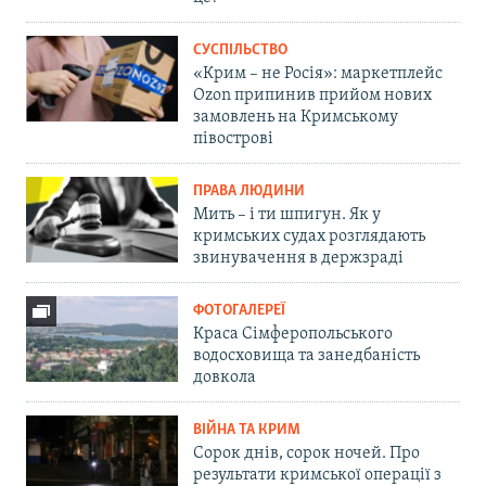
СУСПІЛЬСТВО
«Крим – не Росія»: маркетплейс
Ozon припинив прийом нових
замовлень на Кримському
півострові
ПРАВА ЛЮДИНИ
Мить – і ти шпигун. Як у
кримських судах розглядають
звинувачення в держзраді
ФОТОГАЛЕРЕЇ
Краса Сімферопольського
водосховища та занедбаність
довкола
ВІЙНА ТА КРИМ
Сорок днів, сорок ночей. Про
результати кримської операції з