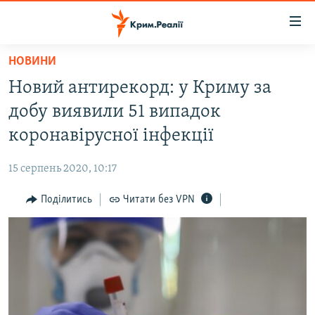
Доступність
посилання
Перейти
НОВИНИ
до
НОВИНИ
Новий антирекорд: у Криму за
основного
ВОДА.КРИМ
матеріалу
добу виявили 51 випадок
ВІДЕО ТА ФОТО
Перейти
коронавірусної інфекції
до
ПОЛІТИКА
основної
15 серпень 2020, 10:17
БЛОГИ
навігації
Перейти
Поділитись
Читати без VPN
ПОГЛЯД
до
ІНТЕРВ'Ю
пошуку
ВСЕ ЗА ДЕНЬ
СПЕЦПРОЕКТИ
ЯК ОБІЙТИ БЛОКУВАННЯ
ДЕПОРТАЦІЯ