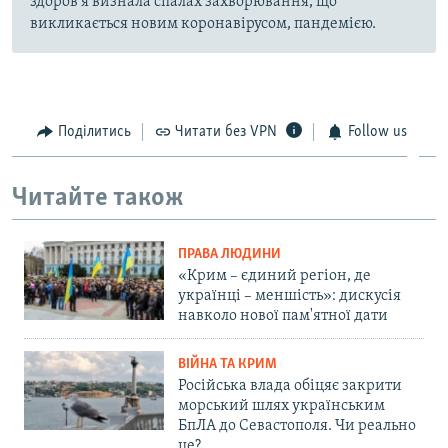
здоров'я визнала спалах захворювання, що
викликається новим коронавірусом, пандемією.
Поділитись
Читати без VPN
Follow us
Читайте також
ПРАВА ЛЮДИНИ
«Крим – єдиний регіон, де
українці – меншість»: дискусія
навколо нової пам'ятної дати
ВІЙНА ТА КРИМ
Російська влада обіцяє закрити
морський шлях українським
БпЛА до Севастополя. Чи реально
це?