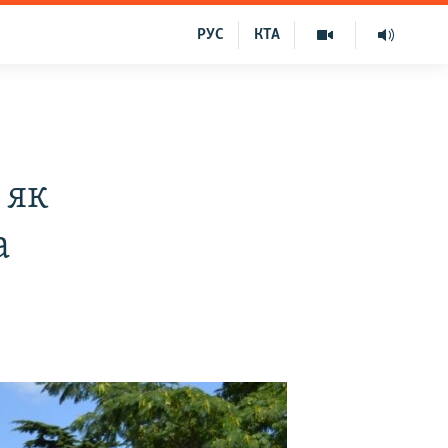
РУС
КТА
 як
а