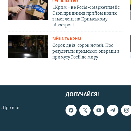
СУСПІЛЬСТВО
«Крим – не Росія»: маркетплейс
Ozon припинив прийом нових
замовлень на Кримському
півострові
ВІЙНА ТА КРИМ
Сорок днів, сорок ночей. Про
результати кримської операції з
примусу Росії до миру
ДОЛУЧАЙСЯ!
. Про нас