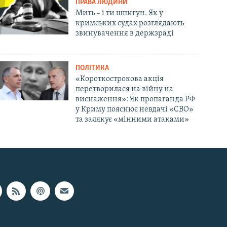
ПРАВА ЛЮДИНИ
Мить – і ти шпигун. Як у
кримських судах розглядають
звинувачення в держзраді
ПОЛІТИКА
«Короткострокова акція
перетворилася на війну на
виснаження»: Як пропаганда РФ
у Криму пояснює невдачі «СВО»
та залякує «мінними атаками»