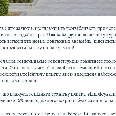
да Ялти заявила, що підвищить привабливість приморс
ми голови адміністрації
Івана Імгрунта
, до початку кур
ють встановити новий фонтанний ансамбль, підсвітити
конструювати плитку на набережній.
часом розпочинаємо реконструкцію гранітного покри
лти. Обговорювалися різні варіанти і було прийнято о
дремонтувати існуючу плитку, якою вимощена набереж
ьник адміністрації.
, що планується підняти гранітну плитку, відшліфувати ї
близько 15% пошкодженого покриття буде замінено на 
 початку курортного сезону на набережній планують в