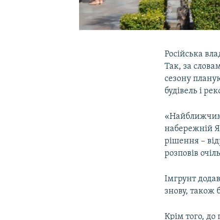
Російська вла
Так, за слова
сезону плану
будівель і ре
«Найближчим 
набережній Я
рішення – ві
розповів очіл
Імгрунт додав
знову, також 
Крім того, до