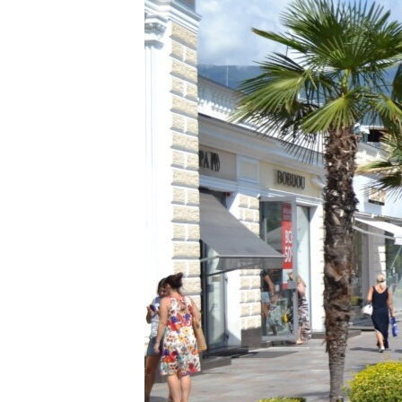
ВІДЕОУРОКИ «ELIFBE»
СВІДЧЕННЯ ОКУПАЦІЇ
УКРАЇНСЬКА ПРОБЛЕМА КРИМУ
ІНФОГРАФІКА