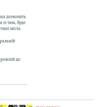
яка дозволить
 із тим, буде
тині міста.
тральній
ережній до