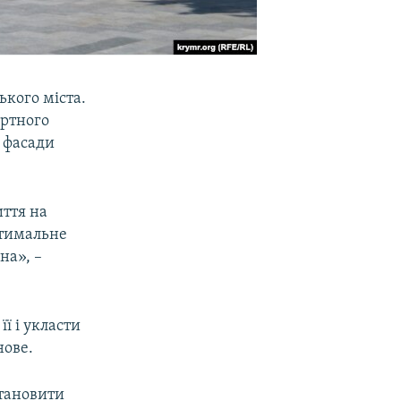
ького міста.
ортного
 фасади
ття на
птимальне
на», –
ї і укласти
нове.
становити