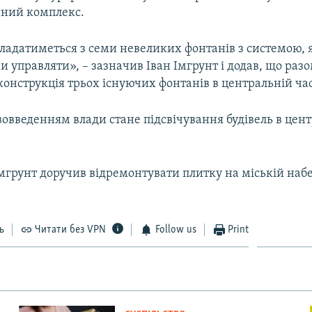
ний комплекс.
ладатиметься з семи невеликих фонтанів з системою, 
управляти», – зазначив Іван Імгрунт і додав, що разом
онструкція трьох існуючих фонтанів в центральній час
овведенням влади стане підсвічування будівель в цен
.
Імгрунт доручив відремонтувати плитку на міській наб
ь
Читати без VPN
Follow us
Print