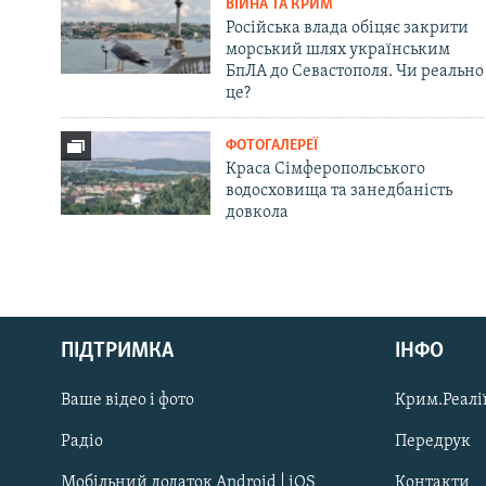
ВІЙНА ТА КРИМ
Російська влада обіцяє закрити
морський шлях українським
БпЛА до Севастополя. Чи реально
це?
ФОТОГАЛЕРЕЇ
Краса Сімферопольського
водосховища та занедбаність
довкола
Русский
ПІДТРИМКА
ІНФО
Qırımtatar
Ваше відео і фото
Крим.Реалії
ДОЛУЧАЙСЯ!
Радіо
Передрук
Мобільний додаток Android | iOS
Контакти