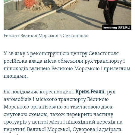
ВІДЕОУРОКИ «ELIFBE»
Русский
СВІДЧЕННЯ ОКУПАЦІЇ
Qırımtatar
УКРАЇНСЬКА ПРОБЛЕМА КРИМУ
Ремонт Великої Морської в Севастополі
ДОЛУЧАЙСЯ!
ІНФОГРАФІКА
У зв'язку з реконструкцією центру Севастополя
російська влада міста обмежили рух транспорту і
Усі сайти RFE/RL
пішоходів вулицею Великою Морською і прилеглим
площами.
Як повідомляє кореспондент
Крим.Реалії
, рух
автомобілів і міського транспорту Великою
Морською організовано за тимчасовою двох-
смуговою схемою, також перекрито частину
тротуарів у центрі міста і пішохідний перехід на
перетині Великої Морської, Суворова і адмірала