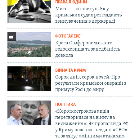
ПРАВА ЛЮДИНИ
Мить – і ти шпигун. Як у
кримських судах розглядають
звинувачення в держзраді
ФОТОГАЛЕРЕЇ
Краса Сімферопольського
водосховища та занедбаність
довкола
ВІЙНА ТА КРИМ
Сорок днів, сорок ночей. Про
результати кримської операції з
примусу Росії до миру
ПОЛІТИКА
«Короткострокова акція
перетворилася на війну на
виснаження»: Як пропаганда РФ
у Криму пояснює невдачі «СВО»
та залякує «мінними атаками»