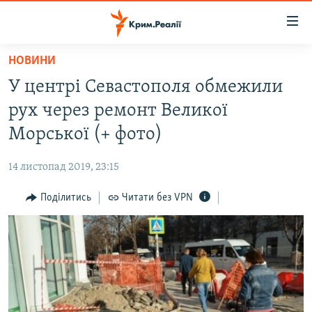
Доступність
посилання
Перейти
НОВИНИ
до
НОВИНИ
У центрі Севастополя обмежили
основного
ВОДА.КРИМ
матеріалу
рух через ремонт Великої
ВІДЕО ТА ФОТО
Перейти
Морської (+ фото)
до
ПОЛІТИКА
основної
14 листопад 2019, 23:15
БЛОГИ
навігації
Перейти
Поділитись
Читати без VPN
ПОГЛЯД
до
ІНТЕРВ'Ю
пошуку
ВСЕ ЗА ДЕНЬ
СПЕЦПРОЕКТИ
ЯК ОБІЙТИ БЛОКУВАННЯ
ДЕПОРТАЦІЯ