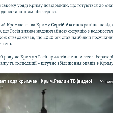
ійському уряді Криму повідомили, що готуються до «н
водопостачанням півострова.
ний Кремлю глава Криму
Сергій Аксенов
раніше повідо
о, що Росія визнає надзвичайною ситуацію з водопост
кож стверджував, що 2020 рік став найбільш посушлив
режень.
0 року до Криму з Росії прилетів літак-метеолабораторі
ажу та експедиції – штучне збільшення опадів в Криму
ает вода крымчан | Крым.Реалии ТВ (видео)
EMB
ії