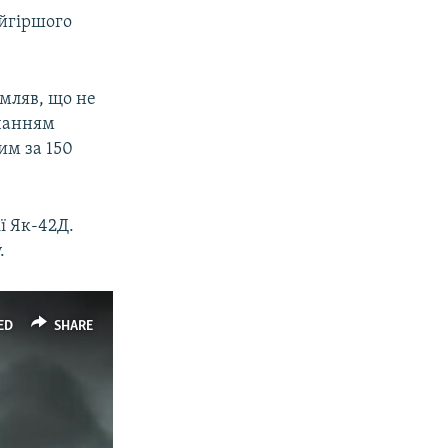
айгіршого
мляв, що не
ачанням
им за 150
ї Як-42Д.
.
ED
SHARE