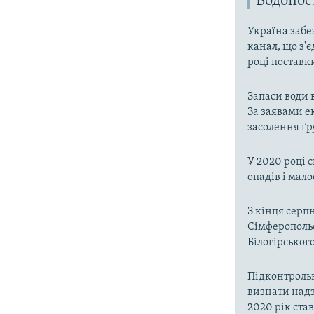
Водопо
Україна забе
канал, що з'є
році поставк
Запаси води 
За заявами е
засолення ґр
У 2020 році 
опадів і мал
З кінця серп
Сімферопольс
Білогірськог
Підконтроль
визнати надз
2020 рік ста