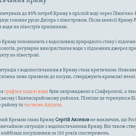
стачання Криму
зпечувала до 85% потреб Криму в прісній воді через Північн
днує головне русло Дніпра з півостровом. Після анексії Криму Р
и води на півострів припинили.
в Криму поповнюють з водосховищ природного стоку і підзем
кологів, регулярне використання води з підземних джерел пр
унту на півострові.
ситуація з водопостачанням в Криму стала критичною. Невелик
осніжна зима призвели до посухи, стверджують кримські вчені
ня
графіки подачі води
були запроваджені в Сімферополі, а так
ькому і Бахчисарайському районах. Пізніше це торкнулося Біл
о району та
частково Алушти
.
ний Кремлю глава Криму
Сергій Аксенов
не виключив, що Рос
вичайною ситуацію з водопостачанням Криму. Він також ств
в найбільш посушливим за 150 років спостережень.