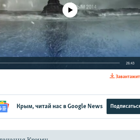
No media source currently available
26:43
Завантажит
EMBED
Крым, читай нас в Google News
Подписатьс
Auto
240p
360p
480p
720p
1080p