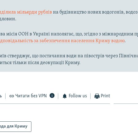
иділила мільярди рублів
на будівництво нових водогонів, водоз
дловин.
а місія ООН в Україні наполягає, що, згідно з міжнародним п
ідповідальність за забезпечення населення Криму водою
.
їв стверджує, що постачання води на півострів через Півні
иться тільки після деокупації Криму.
ь
Читати без VPN
Follow us
Print
ода для Криму