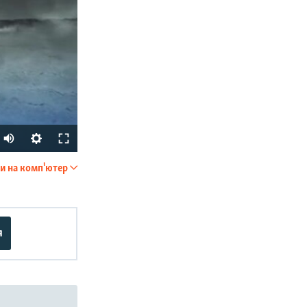
Auto
240p
и на комп'ютер
SHARE
360p
480p
720p
я
1080p
px