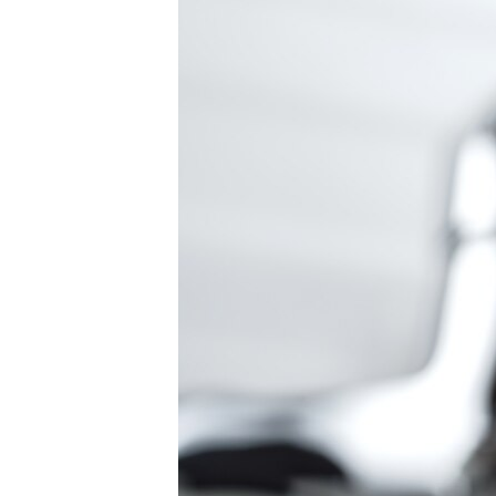
ВІДЕОУРОКИ «ELIFBE»
СВІДЧЕННЯ ОКУПАЦІЇ
УКРАЇНСЬКА ПРОБЛЕМА КРИМУ
ІНФОГРАФІКА