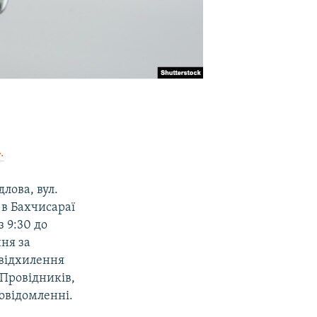
.
лова, вул.
 в Бахчисараї
з 9:30 до
ня за
(відхилення
. Провідників,
повідомленні.