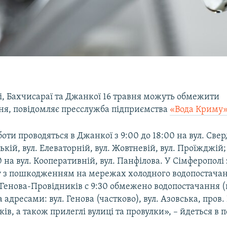
і, Бахчисараї та Джанкої 16 травня можуть обмежити
ня, повідомляє пресслужба підприємства
«Вода Криму»
оти проводяться в Джанкої з 9:00 до 18:00 на вул. Сверд
кій, вул. Елеваторній, вул. Жовтневій, вул. Проїжджій;
0 на вул. Кооперативній, вул. Панфілова. У Сімферополі 
зку з пошкодженням на мережах холодного водопостачан
. Генова-Провідників c 9:30 обмежено водопостачання 
а адресами: вул. Генова (частково), вул. Азовська, пров
ків, а також прилеглі вулиці та провулки», – йдеться в 