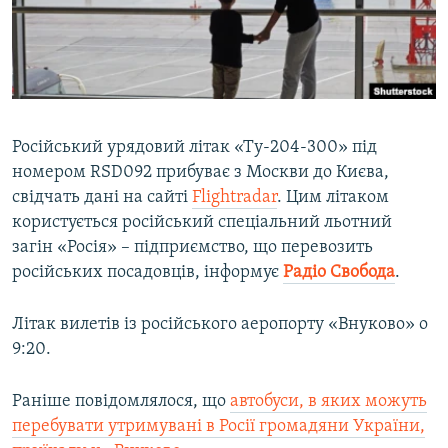
ВІДЕОУРОКИ «ELIFBE»
Русский
СВІДЧЕННЯ ОКУПАЦІЇ
Qırımtatar
УКРАЇНСЬКА ПРОБЛЕМА КРИМУ
ДОЛУЧАЙСЯ!
ІНФОГРАФІКА
Російський урядовий літак «Ту-204-300» під
номером RSD092 прибуває з Москви до Києва,
свідчать дані на сайті
Flightradar
. Цим літаком
Усі сайти RFE/RL
користується російський спеціальний льотний
загін «Росія» – підприємство, що перевозить
російських посадовців, інформує
Радіо Свобода
.
Літак вилетів із російського аеропорту «Внуково» о
9:20.
Раніше повідомлялося, що
автобуси, в яких можуть
перебувати утримувані в Росії громадяни України,