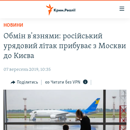
Доступність
посилання
Перейти
НОВИНИ
до
НОВИНИ
Обмін в'язнями: російський
основного
ВОДА.КРИМ
матеріалу
урядовий літак прибуває з Москви
ВІДЕО ТА ФОТО
Перейти
до Києва
до
ПОЛІТИКА
основної
07 вересень 2019, 10:35
БЛОГИ
навігації
Перейти
Поділитись
Читати без VPN
ПОГЛЯД
до
ІНТЕРВ'Ю
пошуку
ВСЕ ЗА ДЕНЬ
СПЕЦПРОЕКТИ
ЯК ОБІЙТИ БЛОКУВАННЯ
ДЕПОРТАЦІЯ