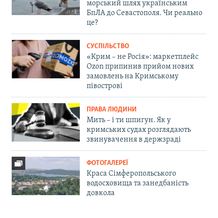
морський шлях українським
БпЛА до Севастополя. Чи реально
це?
СУСПІЛЬСТВО
«Крим – не Росія»: маркетплейс
Ozon припинив прийом нових
замовлень на Кримському
півострові
ПРАВА ЛЮДИНИ
Мить – і ти шпигун. Як у
кримських судах розглядають
звинувачення в держзраді
ФОТОГАЛЕРЕЇ
Краса Сімферопольського
водосховища та занедбаність
довкола