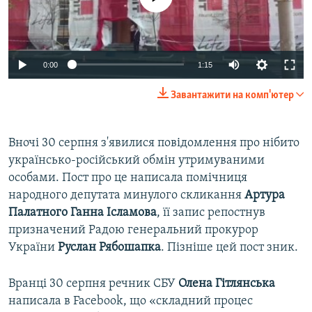
0:00
1:15
Завантажити на комп'ютер
Вночі 30 серпня з'явилися повідомлення про нібито
українсько-російський обмін утримуваними
особами. Пост про це написала помічниця
народного депутата минулого скликання
Артура
Палатного Ганна Ісламова
, її запис репостнув
призначений Радою генеральний прокурор
України
Руслан
Рябошапка
. Пізніше цей пост зник.
Вранці 30 серпня речник СБУ
Олена
Гітлянська
написала в Facebook, що «складний процес