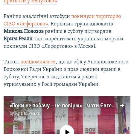
приїхали у «Внуково»
.
Раніше аналогічні автобуси
покинули територію
СІЗО «Лефортово»
. Керівник групи адвокатів
Микола
Полозов
раніше в суботу підтвердив
Крим.Реалії
, що заарештовані українські моряки
покинули СІЗО «Лефортово» в Москві.
Також
повідомлялося
, що до офісу Уповноваженого
Верховної Ради України з прав людини вранці в
суботу, 7 вересня, з'їжджаються родичі
утримуваних у Росії громадян України.
«Поки не побачу – не повірю» – мати Євгена Панова біля офісу омбудсмена (відео)
by
Крим.Реалії
No media source currently available