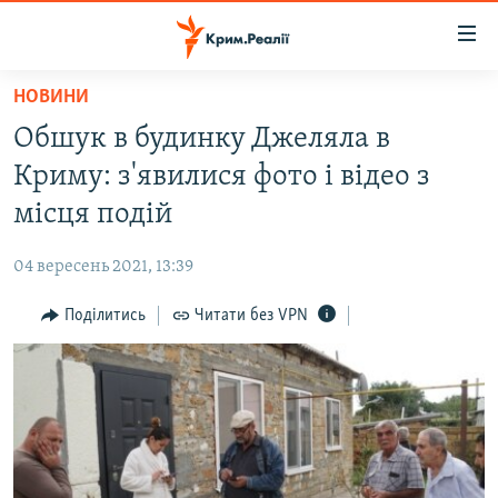
Доступність
посилання
Перейти
НОВИНИ
до
НОВИНИ
Обшук в будинку Джеляла в
основного
ВОДА.КРИМ
матеріалу
Криму: з'явилися фото і відео з
ВІДЕО ТА ФОТО
Перейти
місця подій
до
ПОЛІТИКА
основної
04 вересень 2021, 13:39
БЛОГИ
навігації
Перейти
Поділитись
Читати без VPN
ПОГЛЯД
до
ІНТЕРВ'Ю
пошуку
ВСЕ ЗА ДЕНЬ
СПЕЦПРОЕКТИ
ЯК ОБІЙТИ БЛОКУВАННЯ
ДЕПОРТАЦІЯ