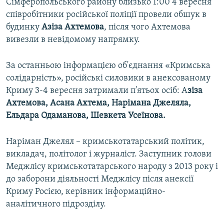
Сімферопольського району близько 1:00 4 вересня
співробітники російської поліції провели обшук в
будинку
Азіза Ахтемова
, після чого Ахтемова
вивезли в невідомому напрямку.
За останньою інформацією об'єднання «Кримська
солідарність», російські силовики в анексованому
Криму 3-4 вересня затримали п'ятьох осіб: А
зіза
Ахтемова, Асана Ахтема, Нарімана Джеляла,
Ельдара Одаманова, Шевкета Усеїнова.
Наріман Джелял – кримськотатарський політик,
викладач, політолог і журналіст. Заступник голови
Меджлісу кримськотатарського народу з 2013 року і
до заборони діяльності Меджлісу після анексії
Криму Росією, керівник інформаційно-
аналітичного підрозділу.