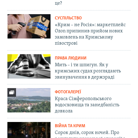
це?
СУСПІЛЬСТВО
«Крим – не Росія»: маркетплейс
Ozon припинив прийом нових
замовлень на Кримському
півострові
ПРАВА ЛЮДИНИ
Мить – і ти шпигун. Як у
кримських судах розглядають
звинувачення в держзраді
ФОТОГАЛЕРЕЇ
Краса Сімферопольського
водосховища та занедбаність
довкола
ВІЙНА ТА КРИМ
Сорок днів, сорок ночей. Про