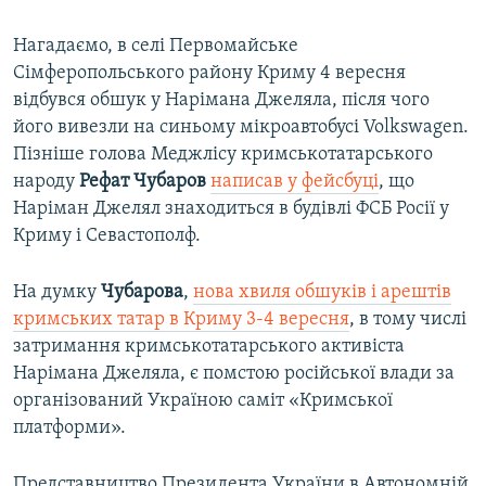
Нагадаємо, в селі Первомайське
Сімферопольського району Криму 4 вересня
відбувся обшук у Нарімана Джеляла, після чого
його вивезли на синьому мікроавтобусі Volkswagen.
Пізніше голова Меджлісу кримськотатарського
народу
Рефат Чубаров
написав у фейсбуці
, що
Наріман Джелял знаходиться в будівлі ФСБ Росії у
Криму і Севастополф.​
На думку
Чубарова
,
нова хвиля обшуків і арештів
кримських татар в Криму 3-4 вересня
, в тому числі
затримання кримськотатарського активіста
Нарімана Джеляла, є помстою російської влади за
організований Україною саміт «Кримської
платформи».
Представництво Президента України в Автономній