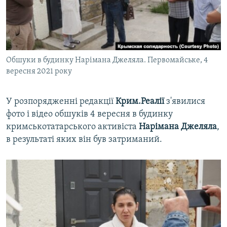
ВІДЕОУРОКИ «ELIFBE»
Русский
СВІДЧЕННЯ ОКУПАЦІЇ
Qırımtatar
УКРАЇНСЬКА ПРОБЛЕМА КРИМУ
Обшуки в будинку Нарімана Джеляла. Первомайське, 4
ДОЛУЧАЙСЯ!
ІНФОГРАФІКА
вересня 2021 року
У розпорядженні редакції
Крим.Реалії
з'явилися
Усі сайти RFE/RL
фото і відео обшуків 4 вересня в будинку
кримськотатарського активіста
Нарімана Джеляла
,
в результаті яких він був затриманий.