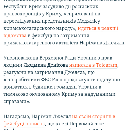
Республіці Крим засудило дії російських
правоохоронців у Криму, «спрямовані на
переслідування представників Меджлісу
кримськотатарського народу»,
йдеться в реакції
відомства
в фейсбуці на затримання
кримськотатарського активіста Нарімана Джеляла.
Уповноважена Верховної Ради України з прав
людини
Людмила Денісова
написала в Telegram
,
реагуючи на затримання Джеляла, що
«співробітники ФБС Росії продовжують підступно
вриватися в будинки громадян України в
тимчасово окупованому Криму за надуманими
справами».
Нагадаємо, Наріман Джелял
на своїй сторінці в
фейсбуці написав
, що в селі Первомайське