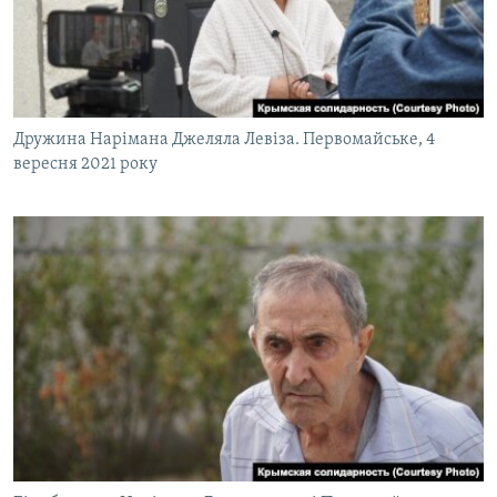
Дружина Нарімана Джеляла Левіза. Первомайське, 4
вересня 2021 року