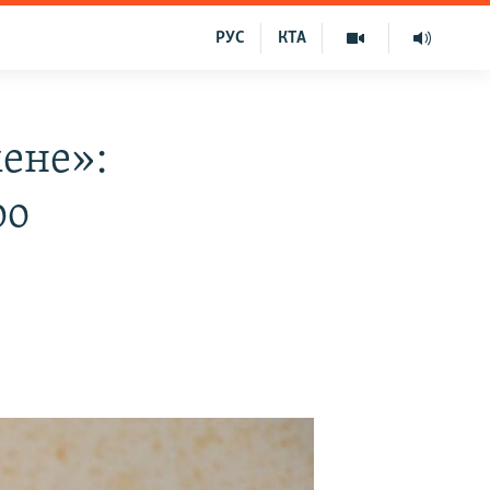
РУС
КТА
мене»:
ро