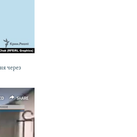
ня через
ED
SHARE