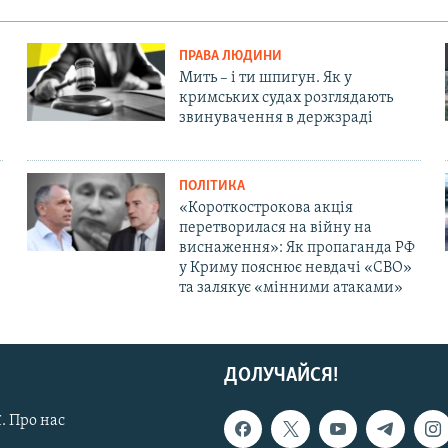
ПРАВА ЛЮДИНИ
Мить – і ти шпигун. Як у
кримських судах розглядають
звинувачення в держзраді
ПОЛІТИКА
«Короткострокова акція
перетворилася на війну на
виснаження»: Як пропаганда РФ
у Криму пояснює невдачі «СВО»
та залякує «мінними атаками»
ДОЛУЧАЙСЯ!
. Про нас