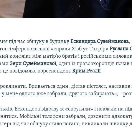
вня під час обшуку в будинку
Ескендера
Сулейманова
,
гої сімферопольської «справи Хізб ут-Тахрір»
Руслана
ий конфлікт між матір'ю братів і російськими силовик
вами
Зери
Сулейманової
, один із правоохоронців почав
ро це повідомляє кореспондент
Крим.Реалії
.
проклинати. Вривається один, дістав пістолет, наставив
, у мене одного вже забрали, другого забирають», – роз
тьків, Ескендера відразу ж «скрутили» і поклали на під
нятися. Мобільні телефони забрали, дзвонити адвокат
тері під час обшуку стало погано, викликали швидку 