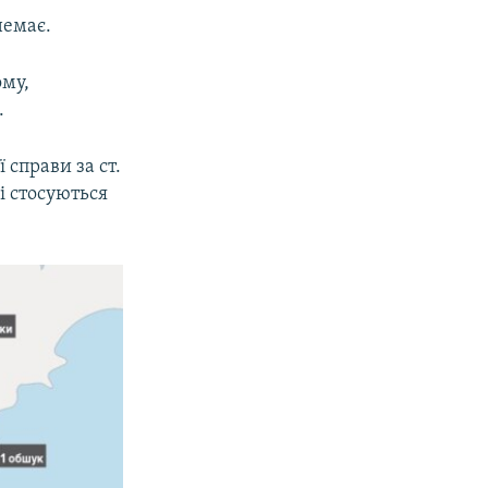
немає.
ому,
.
 справи за ст.
 і стосуються