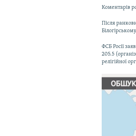
Коментарів ро
Після ранков
Білогірськом
ФСБ Росії зая
205.5 (організ
релігійної орг