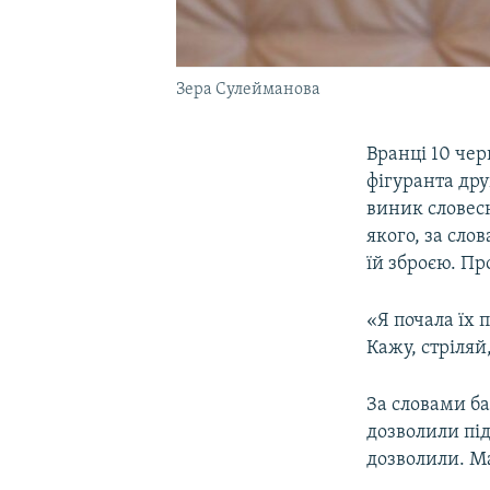
Зера Сулейманова
Вранці 10 чер
фігуранта дру
виник словесн
якого, за сло
їй зброєю. П
«Я почала їх 
Кажу, стріляй
За словами ба
дозволили під
дозволили. Ма