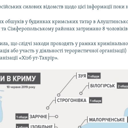
сійських силових відомств щодо цієї інформації поки 
их обшуків у будинках кримських татар в Алуштинськ
у та Сімферопольському районах затримано 8 чоловіків
вила, що слідчі заходи проходять у рамках кримінальної
ація або участь у діяльності терористичної організації)
анізації «Хізб ут-Тахрір».