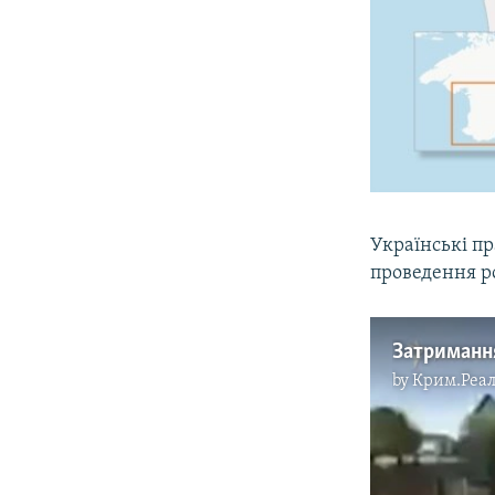
Українські п
проведення р
Затримання
by
Крим.Реал