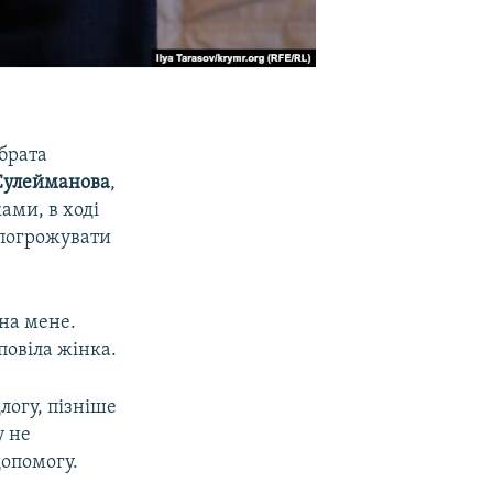
 брата
Сулейманова
,
ами, в ході
 погрожувати
 на мене.
повіла жінка.
логу, пізніше
у не
допомогу.