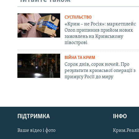
СУСПІЛЬСТВО
«Крим – не Росія»: маркетплейс
Ozon припинив прийом нових
замовлень на Кримському
півострові
ВІЙНА ТА КРИМ
Сорок днів, сорок ночей. Про
результати кримської операції з
примусу Росії до миру
Русский
ПІДТРИМКА
ІНФО
Qırımtatar
Ваше відео і фото
Крим.Реалії
ДОЛУЧАЙСЯ!