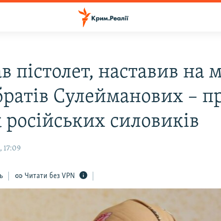
в пістолет, наставив на 
братів Сулейманових – п
 російських силовиків
 17:09
ь
Читати без VPN