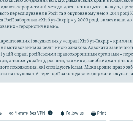
оєю місією об'єднання всіх мусульманських країн в ісламськом
кидають терористичні методи досягнення цього і кажуть, що з
ого переслідування в Росії та в окупованому нею в 2014 році 
д Росії заборонив «Хізб ут-Тахрір» у 2003 році, включивши до
названих «терористичними».
арештованих і засуджених у «справі Хізб ут-Тахрір» кримчан
ня мотивованим за релігійною ознакою. Адвокати зазначають
і у цій справі російськими правоохоронними органами – пер
ари, а також українці, росіяни, таджики, азербайджанці та 
ного походження, які сповідують іслам. Міжнародне право за
ти на окупованій території законодавство держави-окупанта
ь
Читати без VPN
Follow us
Print