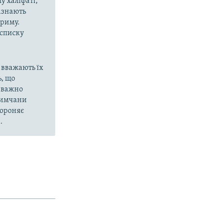
у халіфаті,
азнають
Криму.
 списку
 вважають їх
, що
еважно
кримчани
бороняє
.