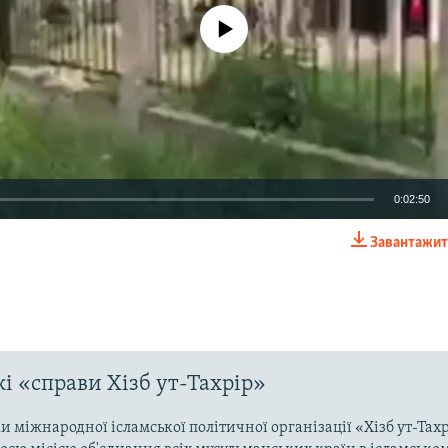
No media source currently available
0:02:50
Завантажит
EMBED
і «справи Хізб ут-Тахрір»
 міжнародної ісламської політичної організації «Хізб ут-Тах