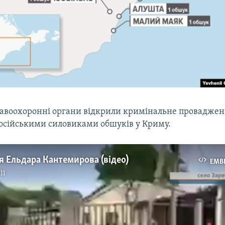
равоохоронні органи відкрили кримінальне проваджен
осійськими силовиками обшуків у Криму.
 Ельдара Кантемирова (відео)
EMB
ії