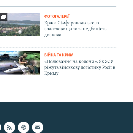
ФОТОГАЛЕРЕЇ
Краса Сімферопольського
водосховища та занедбаність
довкола
ВІЙНА ТА КРИМ
«Полювання на колони». Як ЗСУ
ріжуть військову логістику Росії в
Криму