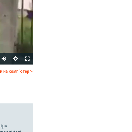
и на комп'ютер
SHARE
рір»
px
width