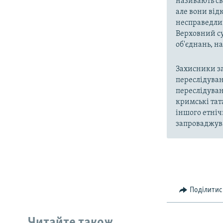
називають св
але вони від
несправедлив
Верховний су
об'єднань, 
Захисники за
переслідуван
переслідуван
кримські тат
іншого етніч
запроваджува
Поділитис
Читайте також