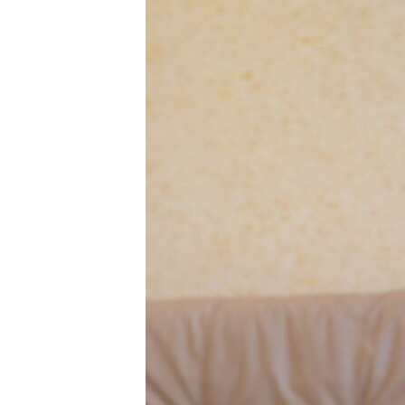
ВІДЕОУРОКИ «ELIFBE»
СВІДЧЕННЯ ОКУПАЦІЇ
УКРАЇНСЬКА ПРОБЛЕМА КРИМУ
ІНФОГРАФІКА