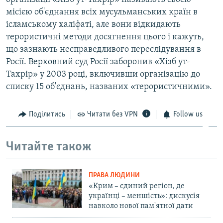
місією об'єднання всіх мусульманських країн в
ісламському халіфаті, але вони відкидають
терористичні методи досягнення цього і кажуть,
що зазнають несправедливого переслідування в
Росії. Верховний суд Росії заборонив «Хізб ут-
Тахрір» у 2003 році, включивши організацію до
списку 15 об'єднань, названих «терористичними».
Поділитись
Читати без VPN
Follow us
Читайте також
ПРАВА ЛЮДИНИ
«Крим – єдиний регіон, де
українці – меншість»: дискусія
навколо нової пам'ятної дати