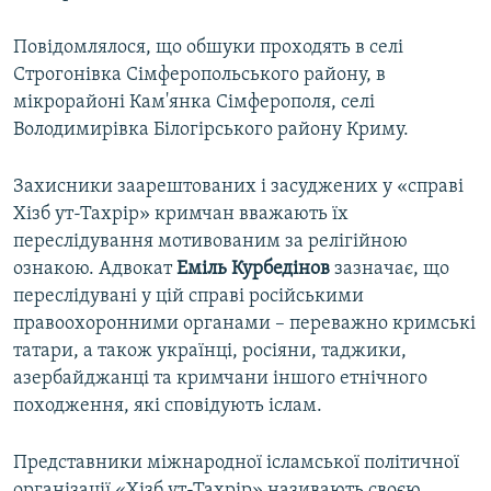
Повідомлялося, що обшуки проходять в селі
Строгонівка Сімферопольського району, в
мікрорайоні Кам'янка Сімферополя, селі
Володимирівка Білогірського району Криму.
Захисники заарештованих і засуджених у «справі
Хізб ут-Тахрір» кримчан вважають їх
переслідування мотивованим за релігійною
ознакою. Адвокат
Еміль Курбедінов
зазначає, що
переслідувані у цій справі російськими
правоохоронними органами – переважно кримські
татари, а також українці, росіяни, таджики,
азербайджанці та кримчани іншого етнічного
походження, які сповідують іслам.
Представники міжнародної ісламської політичної
організації «Хізб ут-Тахрір» називають своєю