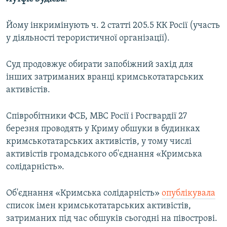
ВІДЕОУРОКИ «ELIFBE»
Русский
Йому інкримінують ч. 2 статті 205.5 КК Росії (участь
СВІДЧЕННЯ ОКУПАЦІЇ
Qırımtatar
у діяльності терористичної організації).
УКРАЇНСЬКА ПРОБЛЕМА КРИМУ
ДОЛУЧАЙСЯ!
Суд продовжує обирати запобіжний захід для
ІНФОГРАФІКА
інших затриманих вранці кримськотатарських
активістів.
Усі сайти RFE/RL
Співробітники ФСБ, МВС Росії і Росгвардії 27
березня проводять у Криму обшуки в будинках
кримськотатарських активістів, у тому числі
активістів громадського об'єднання «Кримська
солідарність».
Об'єднання «Кримська солідарність»
опублікувала
список імен кримськотатарських активістів,
затриманих під час обшуків сьогодні на півострові.