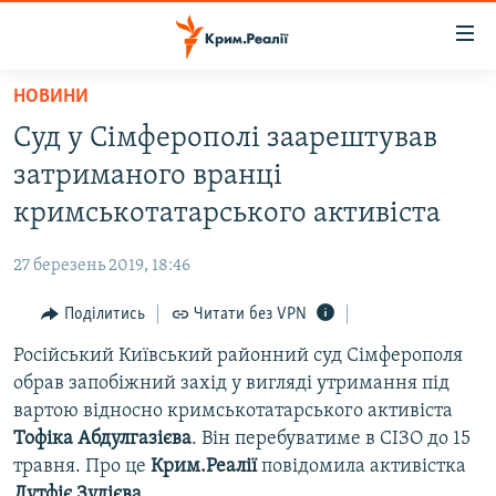
Доступність
посилання
Перейти
НОВИНИ
до
НОВИНИ
Суд у Сімферополі заарештував
основного
ВОДА.КРИМ
матеріалу
затриманого вранці
ВІДЕО ТА ФОТО
Перейти
кримськотатарського активіста
до
ПОЛІТИКА
основної
27 березень 2019, 18:46
БЛОГИ
навігації
Перейти
Поділитись
Читати без VPN
ПОГЛЯД
до
Російський Київський районний суд Сімферополя
ІНТЕРВ'Ю
пошуку
обрав запобіжний захід у вигляді утримання під
ВСЕ ЗА ДЕНЬ
вартою відносно кримськотатарського активіста
СПЕЦПРОЕКТИ
Тофіка
Абдулгазієва
. Він перебуватиме в СІЗО до 15
травня. Про це
Крим.Реалії
повідомила активістка
ЯК ОБІЙТИ БЛОКУВАННЯ
ДЕПОРТАЦІЯ
Лутфіє
Зудієва
.