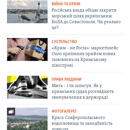
ВІЙНА ТА КРИМ
Російська влада обіцяє закрити
морський шлях українським
БпЛА до Севастополя. Чи реально
це?
СУСПІЛЬСТВО
«Крим – не Росія»: маркетплейс
Ozon припинив прийом нових
замовлень на Кримському
півострові
ПРАВА ЛЮДИНИ
Мить – і ти шпигун. Як у
кримських судах розглядають
звинувачення в держзраді
ФОТОГАЛЕРЕЇ
Краса Сімферопольського
водосховища та занедбаність
довкола