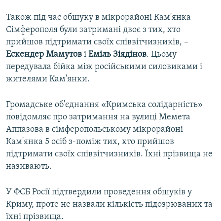
Також під час обшуку в мікрорайоні Кам'янка
Сімферополя були затримані двоє з тих, хто
прийшов підтримати своїх співвітчизників, –
Ескендер Мамутов
і
Еміль Зіядінов
. Цьому
передувала бійка між російськими силовиками і
жителями Кам'янки.
Громадське об'єднання «Кримська солідарність»
повідомляє про затримання на вулиці Мемета
Аппазова в сімферопольському мікрорайоні
Кам'янка 5 осіб з-поміж тих, хто прийшов
підтримати своїх співвітчизників. Їхні прізвища не
називають.
У ФСБ Росії підтвердили проведення обшуків у
Криму, проте не назвали кількість підозрюваних та
їхні прізвища.