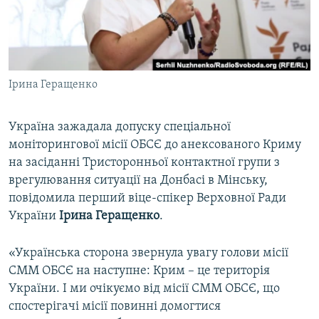
ВІДЕОУРОКИ «ELIFBE»
Русский
СВІДЧЕННЯ ОКУПАЦІЇ
Qırımtatar
УКРАЇНСЬКА ПРОБЛЕМА КРИМУ
Ірина Геращенко
ДОЛУЧАЙСЯ!
ІНФОГРАФІКА
Україна зажадала допуску спеціальної
моніторингової місії ОБСЄ до анексованого Криму
Усі сайти RFE/RL
на засіданні Тристоронньої контактної групи з
врегулювання ситуації на Донбасі в Мінську,
повідомила перший віце-спікер Верховної Ради
України
Ірина Геращенко
.
«Українська сторона звернула увагу голови місії
СММ ОБСЄ на наступне: Крим – це територія
України. І ми очікуємо від місії СММ ОБСЄ, що
спостерігачі місії повинні домогтися