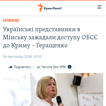
Доступність
посилання
Перейти
НОВИНИ
до
НОВИНИ
Українські представники в
основного
ВОДА.КРИМ
матеріалу
Мінську зажадали доступу ОБСЄ
ВІДЕО ТА ФОТО
Перейти
до Криму – Геращенко
до
ПОЛІТИКА
основної
06 листопад 2018, 19:20
БЛОГИ
навігації
Перейти
Поділитись
Читати без VPN
ПОГЛЯД
до
ІНТЕРВ'Ю
пошуку
ВСЕ ЗА ДЕНЬ
СПЕЦПРОЕКТИ
ЯК ОБІЙТИ БЛОКУВАННЯ
ДЕПОРТАЦІЯ