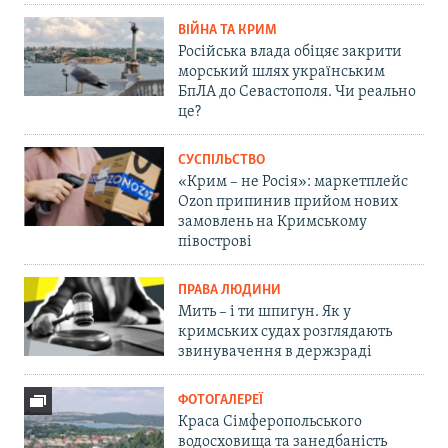
ВІЙНА ТА КРИМ
Російська влада обіцяє закрити
морський шлях українським
БпЛА до Севастополя. Чи реально
це?
СУСПІЛЬСТВО
«Крим – не Росія»: маркетплейс
Ozon припинив прийом нових
замовлень на Кримському
півострові
ПРАВА ЛЮДИНИ
Мить – і ти шпигун. Як у
кримських судах розглядають
звинувачення в держзраді
ФОТОГАЛЕРЕЇ
Краса Сімферопольського
водосховища та занедбаність