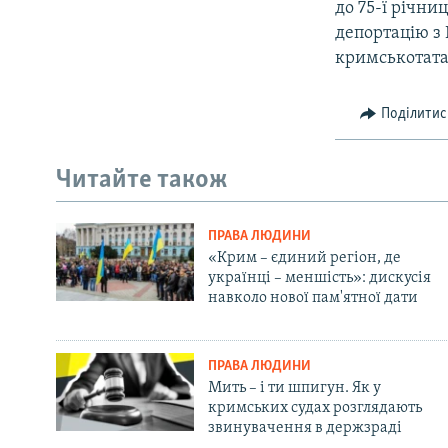
до 75-ї річни
депортацію з
кримськотата
Поділитис
Читайте також
ПРАВА ЛЮДИНИ
«Крим – єдиний регіон, де
українці – меншість»: дискусія
навколо нової пам'ятної дати
ПРАВА ЛЮДИНИ
Мить – і ти шпигун. Як у
кримських судах розглядають
звинувачення в держзраді