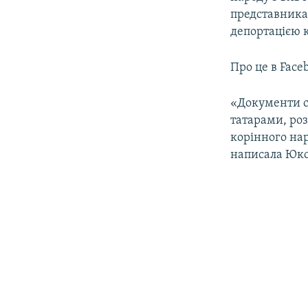
ВІДЕОУРОКИ «ELIFBE»
представникам
СВІДЧЕННЯ ОКУПАЦІЇ
депортацією к
УКРАЇНСЬКА ПРОБЛЕМА КРИМУ
Про це в Fac
ІНФОГРАФІКА
«Документи с
татарами, роз
корінного наро
написала Юкс