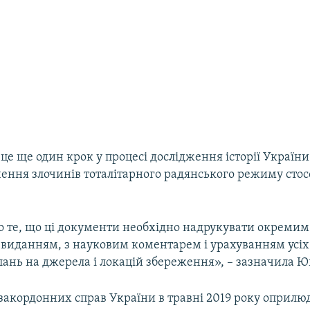
, це ще один крок у процесі дослідження історії Україн
вчення злочинів тоталітарного радянського режиму стос
о те, що ці документи необхідно надрукувати окремим
виданням, з науковим коментарем і урахуванням усіх
лань на джерела і локацій збереження», – зазначила Ю
 закордонних справ України в травні 2019 року оприлю