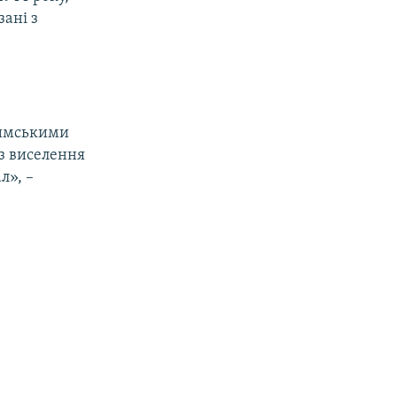
ані з
римськими
 з виселення
л», –