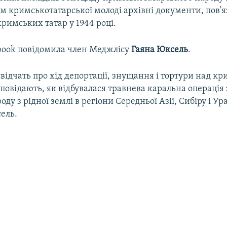
 кримськотатарської молоді архівні документи, пов'яз
римських татар у 1944 році.
ebook повідомила член Меджлісу
Гаяна Юксель
.
відчать про хід депортації, знущання і тортури над к
повідають, як відбувалася травнева каральна операція
ду з рідної землі в регіони Середньої Азії, Сибіру і Ура
ель.