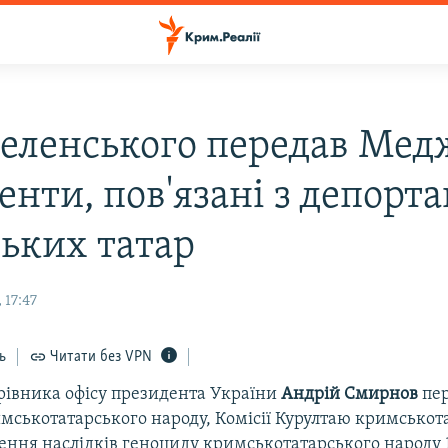
Зеленського передав Мед
нти, пов'язані з депорт
ьких татар
 17:47
ь
Читати без VPN
рівника офісу президента України
Андрій Смирнов
пе
мськотатарського народу, Комісії Курултаю кримськот
ення наслідків геноциду кримськотатарського народу 