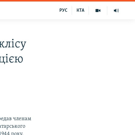
РУС
КТА
жлісу
ацією
редав членам
атарського
1944 року,