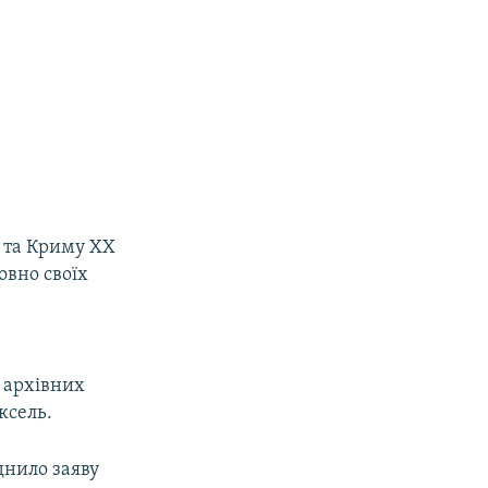
и та Криму ХХ
овно своїх
 архівних
ксель.
днило заяву