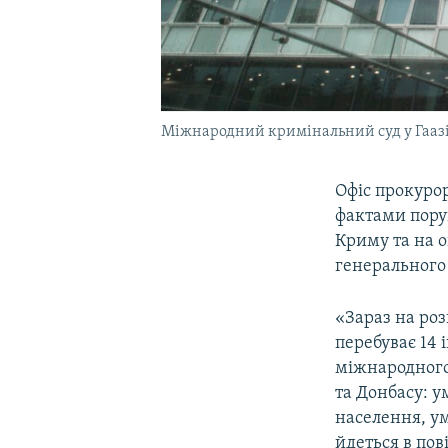
Міжнародний кримінальний суд у Гааз
Офіс прокуро
фактами пору
Криму та на о
генерального
«Зараз на роз
перебуває 14
міжнародного
та Донбасу: 
населення, ум
йдеться в пов