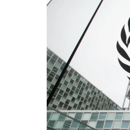
ВІДЕОУРОКИ «ELIFBE»
СВІДЧЕННЯ ОКУПАЦІЇ
УКРАЇНСЬКА ПРОБЛЕМА КРИМУ
ІНФОГРАФІКА