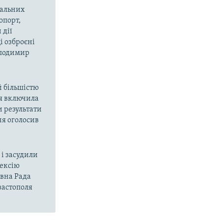
вальних
опорт,
 дії
і озброєні
олодимир
й більшістю
ія включила
и результати
ня оголосив
і засудили
нексію
овна Рада
вастополя