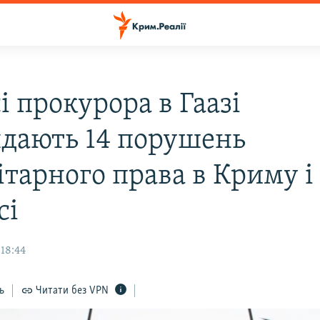
і прокурора в Гаазі
ядають 14 порушень
ітарного права в Криму і
сі
 18:44
ь
Читати без VPN