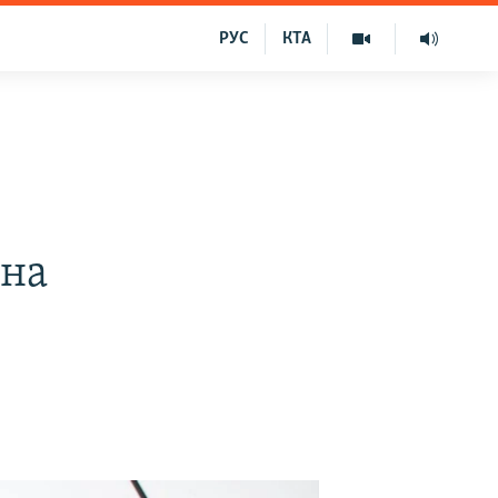
РУС
КТА
 на