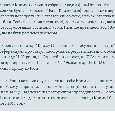
4 року в Криму з'являлися озброєні люди в формі без розпізна
захопили будівлю Верховної Ради Криму, Сімферопольський аер
оромну переправу, інші стратегічні об'єкти, а також блокували
військ. Російська влада спочатку відмовлялася визнавати, що ц
ковослужбовцями російської армії. Пізніше президент Росії В
 що це були російські військові.
014 року на території Криму і Севастополя відбувся невизнани
«референдум» про статус півострова, за результатами якого Рос
о складу. Ні Україна, ні Європейський союз, ні США не визнал
на «референдумі». Президент Росії Володимир Путін 18 берез
ння» Криму до Росії.
рганізації визнали окупацію та анексію Криму незаконними 
аїни Заходу запровадили економічні санкції. Росія заперечує а
а називає це «відновленням історичної справедливості». Верх
ійно оголосила датою початку тимчасової окупації Криму і Се
ого 2014 року.