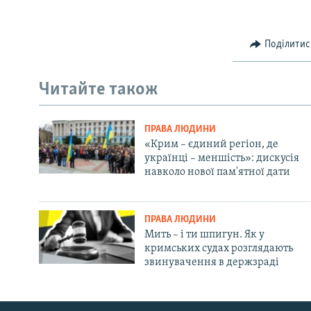
Поділитис
Читайте також
ПРАВА ЛЮДИНИ
«Крим – єдиний регіон, де
українці – меншість»: дискусія
навколо нової пам'ятної дати
ПРАВА ЛЮДИНИ
Мить – і ти шпигун. Як у
кримських судах розглядають
звинувачення в держзраді
Русский