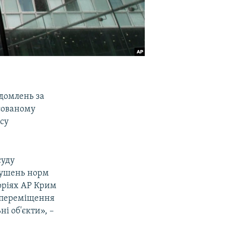
ідомлень за
сованому
су
суду
рушень норм
оріях АР Крим
е переміщення
і об'єкти», –