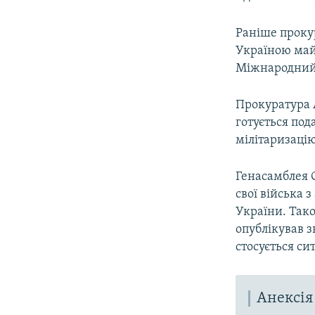
Раніше проку
Україною май
Міжнародний 
Прокуратура 
готується под
мілітаризаці
Генасамблея О
свої війська 
України. Так
опублікував з
стосується си
Анексія