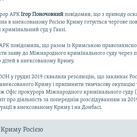
рор АРК
Ігор Поночовний
повідомив, що з приводу ос
на в анексованому Росією Криму готується чергове по
кримінальний суд у Гаазі.
АРК повідомила, що разом із Кримською правозахисн
ати заяву до Міжнародного кримінального суду через 
ю дітей в анексованому Криму.
ОН у грудні 2019 схвалила резолюцію, що закликає Ро
з анексованого Криму і припинити тимчасову окупацію 
ож Офіс прокурора Міжнародного кримінального суду 
віт про діяльність за попереднім розслідуванням за 2019
туації в анексованому Криму і на Донбасі.
 Криму Росією