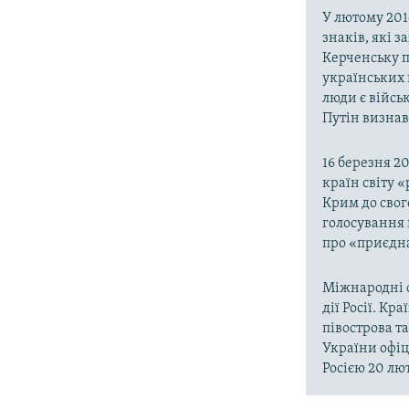
У лютому 201
знаків, які 
Керченську п
українських 
люди є війсь
Путін визнав,
16 березня 2
країн світу 
Крим до свог
голосування 
про «приєдна
Міжнародні о
дії Росії. Кр
півострова т
України офіц
Росією 20 лют