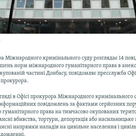
і
ра Міжнародного кримінального суду розглядає 14 пов
шень норм міжнародного гуманітарного права в анек
купованій частині Донбасу, повідомляє пресслужба Офі
 прокурора.
гляді в Офісі прокурора Міжнародного кримінального 
 інформаційних повідомлень за фактами серйозних по
 гуманітарного права на тимчасово окупованих терит
умисні вбивства, тортури, депортація або насильницьк
исні напрямки нападів на цивільне населення і цивільн
ідомленні.