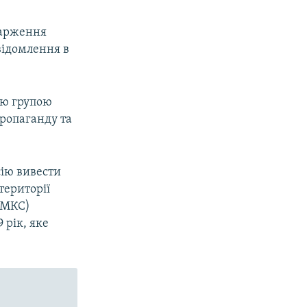
карження
відомлення в
ою групою
пропаганду та
сію вивести
території
(МКС)
 рік, яке