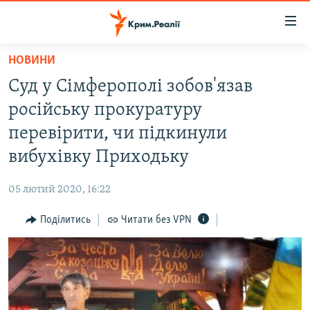
Доступність
посилання
Перейти
НОВИНИ
до
НОВИНИ
Суд у Сімферополі зобов'язав
основного
ВОДА.КРИМ
матеріалу
російську прокуратуру
ВІДЕО ТА ФОТО
Перейти
перевірити, чи підкинули
до
ПОЛІТИКА
вибухівку Приходьку
основної
БЛОГИ
навігації
05 лютий 2020, 16:22
Перейти
ПОГЛЯД
до
Поділитись
Читати без VPN
ІНТЕРВ'Ю
пошуку
ВСЕ ЗА ДЕНЬ
СПЕЦПРОЕКТИ
ЯК ОБІЙТИ БЛОКУВАННЯ
ДЕПОРТАЦІЯ