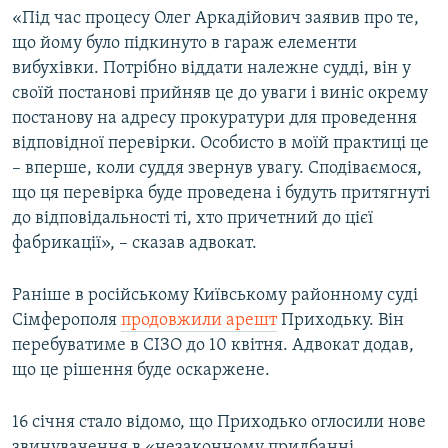
«Під час процесу Олег Аркадійович заявив про те,
що йому було підкинуто в гараж елементи
вибухівки. Потрібно віддати належне судді, він у
своїй постанові прийняв це до уваги і виніс окрему
постанову на адресу прокуратури для проведення
відповідної перевірки. Особисто в моїй практиці це
– вперше, коли суддя звернув увагу. Сподіваємося,
що ця перевірка буде проведена і будуть притягнуті
до відповідальності ті, хто причетний до цієї
фабрикації», – сказав адвокат.
Раніше в російському Київському районному суді
Сімферополя
продовжили арешт
Приходьку. Він
перебуватиме в СІЗО до 10 квітня. Адвокат додав,
що це рішення буде оскаржене.
16 січня стало відомо, що Приходько оглосили нове
звинувачення в «незаконному придбанні,