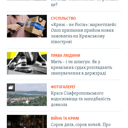
це?
СУСПІЛЬСТВО
«Крим – не Росія»: маркетплейс
Ozon припинив прийом нових
замовлень на Кримському
півострові
ПРАВА ЛЮДИНИ
Мить – і ти шпигун. Як у
кримських судах розглядають
звинувачення в держзраді
ФОТОГАЛЕРЕЇ
Краса Сімферопольського
водосховища та занедбаність
довкола
ВІЙНА ТА КРИМ
Сорок днів, сорок ночей. Про