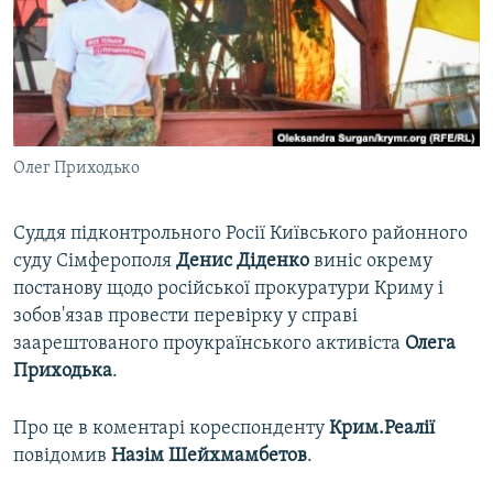
ВІДЕОУРОКИ «ELIFBE»
Русский
СВІДЧЕННЯ ОКУПАЦІЇ
Qırımtatar
УКРАЇНСЬКА ПРОБЛЕМА КРИМУ
ДОЛУЧАЙСЯ!
ІНФОГРАФІКА
Олег Приходько
Суддя підконтрольного Росії Київського районного
Усі сайти RFE/RL
суду Сімферополя
Денис Діденко
виніс окрему
постанову щодо російської прокуратури Криму і
зобов'язав провести перевірку у справі
заарештованого проукраїнського активіста
Олега
Приходька
.
Про це в коментарі кореспонденту
Крим.Реалії
повідомив
Назім Шейхмамбетов
.