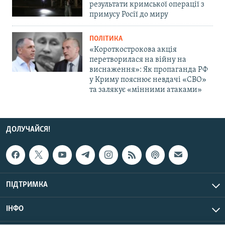
результати кримської операції з
примусу Росії до миру
ПОЛІТИКА
«Короткострокова акція
перетворилася на війну на
виснаження»: Як пропаганда РФ
у Криму пояснює невдачі «СВО»
та залякує «мінними атаками»
ДОЛУЧАЙСЯ!
ПІДТРИМКА
ІНФО