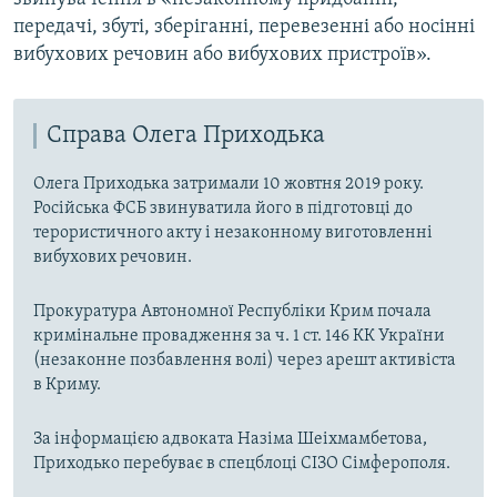
передачі, збуті, зберіганні, перевезенні або носінні
вибухових речовин або вибухових пристроїв».
Справа Олега Приходька
Олега Приходька затримали 10 жовтня 2019 року.
Російська ФСБ звинуватила його в підготовці до
терористичного акту і незаконному виготовленні
вибухових речовин.
Прокуратура Автономної Республіки Крим почала
кримінальне провадження за ч. 1 ст. 146 КК України
(незаконне позбавлення волі) через арешт активіста
в Криму.
За інформацією адвоката
Назіма Шеіхмамбетова,
Приходько перебуває в спецблоці СІЗО Сімферополя.