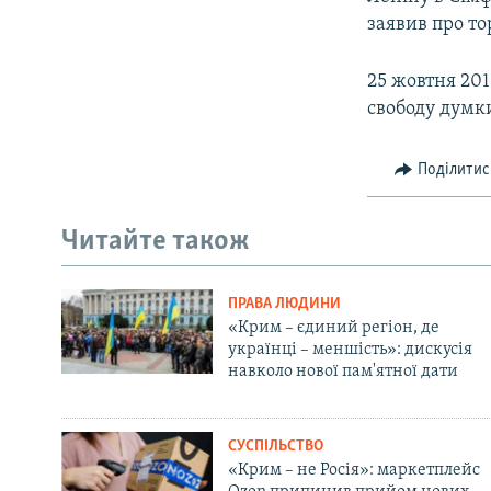
заявив про то
25 жовтня 20
свободу думк
Поділитис
Читайте також
ПРАВА ЛЮДИНИ
«Крим – єдиний регіон, де
українці – меншість»: дискусія
навколо нової пам'ятної дати
СУСПІЛЬСТВО
«Крим – не Росія»: маркетплейс