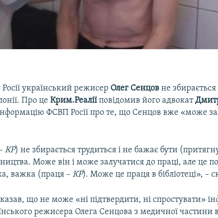
 Росії український режисер
Олег
Сенцов
не збирається
лонії. Про це
Крим.Реалії
повідомив його адвокат
Дмитр
нформацію ФСВП Росії про те, що Сенцов вже «може за
 –
КР
) не збирається трудиться і не бажає бути (притяг
ництва. Може він і може залучатися до праці, але це п
ка, важка (праця –
КР
). Може це праця в бібліотеці», – с
казав, що не може «ні підтвердити, ні спростувати» і
їнського режисера Олега Сенцова з медичної частини 