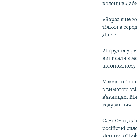
колонії в Лаб
«Зараз я не м
тільки в сере
Дінзе.
21 грудня у 
виписали з м
автономному 
У жовтні Сенц
з вимогою зві
в’язницях. В
годування».
Олег Сенцов п
російські сил
Леніну в Сімф