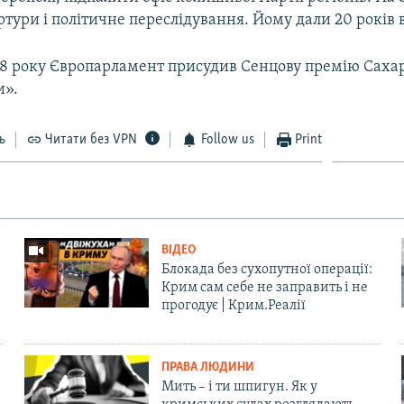
ртури і політичне переслідування. Йому дали 20 років в
18 року Європарламент присудив Сенцову премію Саха
и».
ь
Читати без VPN
Follow us
Print
ВІДЕО
Блокада без сухопутної операції:
Крим сам себе не заправить і не
прогодує | Крим.Реалії
ПРАВА ЛЮДИНИ
Мить – і ти шпигун. Як у