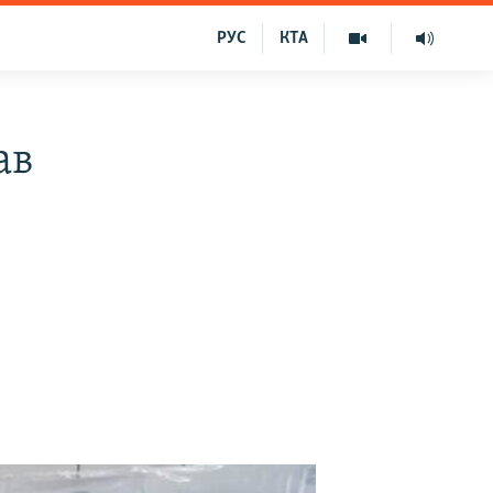
РУС
КТА
ав