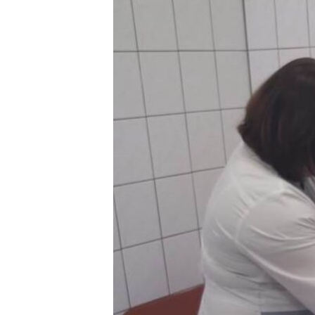
ВІДЕОУРОКИ «ELIFBE»
СВІДЧЕННЯ ОКУПАЦІЇ
УКРАЇНСЬКА ПРОБЛЕМА КРИМУ
ІНФОГРАФІКА