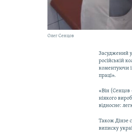
Олег Сенцов
Засуджений у
російській ко
коментуючи і
праці».
«Він (Сенцов
ніякого вироб
відносне: лег
Також Дінзе с
виписку укра