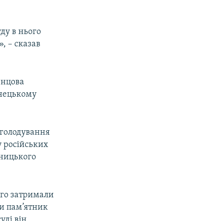
ду в нього
», – сказав
енцова
енецькому
 голодування
у російських
ьницького
ого затримали
ти пам’ятник
уді він