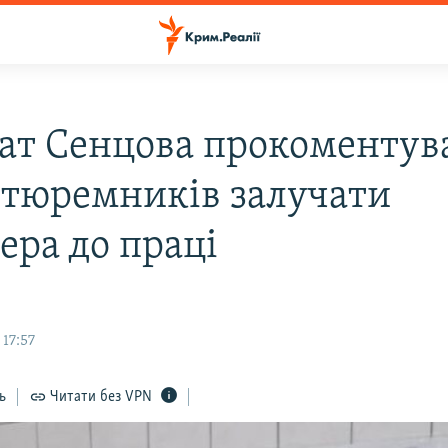
ат Сенцова прокоментув
 тюремників залучати
ера до праці
 17:57
ь
Читати без VPN