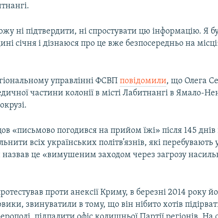
итнангі.
ожу ні підтвердити, ні спростувати цю інформацію. Я бу
дині січня і дізнаюся про це вже безпосередньо на місці
регіональному управлінні ФСВП
повідомили
, що Олега С
едичної частини колонії в місті Лабитнангі в Ямало-Н
окрузі.
ов «письмово погодився на прийом їжі» після 145 днів
льнити всіх українських політв’язнів, які перебувають 
ін назвав це «вимушеним заходом через загрозу насил
ротестував проти анексії Криму, в березні 2014 року й
овики, звинуватили в тому, що він нібито хотів підірва
ерополі, підпалити офіс колишньої Партії регіонів. На с