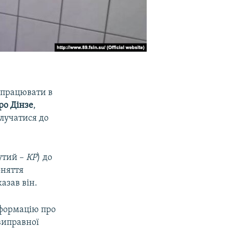
 працювати в
о Дінзе
,
лучатися до
нутий –
КР
) до
оняття
казав він.
нформацію про
виправної