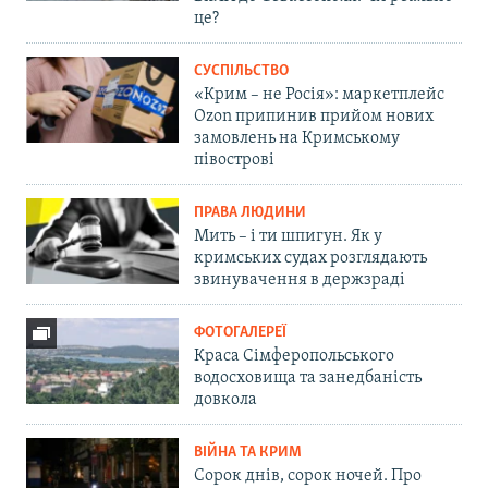
це?
СУСПІЛЬСТВО
«Крим – не Росія»: маркетплейс
Ozon припинив прийом нових
замовлень на Кримському
півострові
ПРАВА ЛЮДИНИ
Мить – і ти шпигун. Як у
кримських судах розглядають
звинувачення в держзраді
ФОТОГАЛЕРЕЇ
Краса Сімферопольського
водосховища та занедбаність
довкола
ВІЙНА ТА КРИМ
Сорок днів, сорок ночей. Про