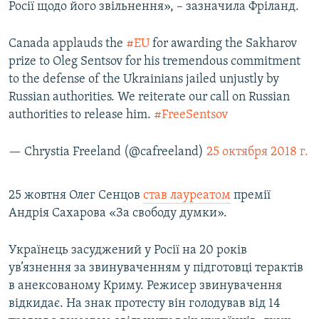
Росії щодо його звільнення», – зазначила Фріланд.
Canada applauds the
#EU
for awarding the Sakharov
prize to Oleg Sentsov for his tremendous commitment
to the defense of the Ukrainians jailed unjustly by
Russian authorities. We reiterate our call on Russian
authorities to release him.
#FreeSentsov
— Chrystia Freeland (@cafreeland)
25 октября 2018 г.
25 жовтня Олег Сенцов
став лауреатом
премії
Андрія Сахарова «За свободу думки».
Українець засуджений у Росії на 20 років
ув’язнення за звинуваченням у підготовці терактів
в анексованому Криму. Режисер звинувачення
відкидає. На знак протесту він голодував від 14