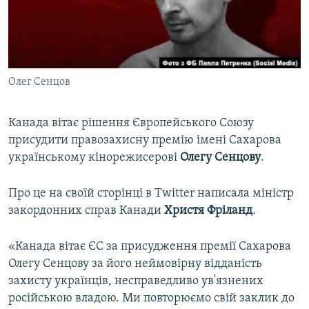
ВІДЕОУРОКИ «ELIFBE»
Русский
СВІДЧЕННЯ ОКУПАЦІЇ
Qırımtatar
УКРАЇНСЬКА ПРОБЛЕМА КРИМУ
Олег Сенцов
ДОЛУЧАЙСЯ!
ІНФОГРАФІКА
Канада вітає рішення Європейського Союзу
присудити правозахисну премію імені Сахарова
Усі сайти RFE/RL
українському кінорежисерові
Олегу Сенцову
.
Про це на своїй сторінці в Тwitter написала міністр
закордонних справ Канади
Христя Фріланд
.
«Канада вітає ЄС за присудження премії Сахарова
Олегу Сенцову за його неймовірну відданість
захисту українців, несправедливо ув'язнених
російською владою. Ми повторюємо свій заклик до