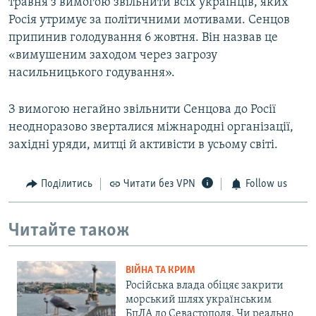
травня з вимогою звільнити всіх українців, яких
Росія утримує за політичними мотивами. Сенцов
припинив голодування 6 жовтня. Він назвав це
«вимушеним заходом через загрозу
насильницького годування».
З вимогою негайно звільнити Сенцова до Росії
неодноразово зверталися міжнародні організації,
західні уряди, митці й активісти в усьому світі.
Поділитись
Читати без VPN
Follow us
Читайте також
ВІЙНА ТА КРИМ
Російська влада обіцяє закрити
морський шлях українським
БпЛА до Севастополя. Чи реально