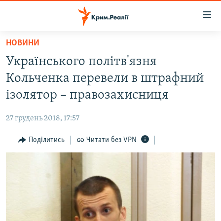
Доступність
посилання
Перейти
НОВИНИ
до
НОВИНИ
Українського політв'язня
основного
ВОДА.КРИМ
матеріалу
Кольченка перевели в штрафний
ВІДЕО ТА ФОТО
Перейти
ізолятор – правозахисниця
до
ПОЛІТИКА
основної
27 грудень 2018, 17:57
БЛОГИ
навігації
Перейти
Поділитись
Читати без VPN
ПОГЛЯД
до
ІНТЕРВ'Ю
пошуку
ВСЕ ЗА ДЕНЬ
СПЕЦПРОЕКТИ
ЯК ОБІЙТИ БЛОКУВАННЯ
ДЕПОРТАЦІЯ