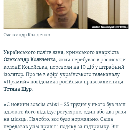
ВІДЕОУРОКИ «ELIFBE»
Русский
СВІДЧЕННЯ ОКУПАЦІЇ
Qırımtatar
УКРАЇНСЬКА ПРОБЛЕМА КРИМУ
Олександр Кольченко
ДОЛУЧАЙСЯ!
ІНФОГРАФІКА
Українського політв'язня, кримського анархіста
Олександр
Кольченка
, який перебуває в російській
Усі сайти RFE/RL
колонії Копейська, перевели на 10 діб у штрафний
ізолятор. Про це в ефірі українського телеканалу
«Прямий» повідомила російська правозахисниця
Тетяна
Щур
.
«Є новини зовсім свіжі – 25 грудня у нього був наш
адвокат, його відвідує регулярно, один або два рази
на місяць. Начебто, все було нормально. Саша
передавав усім привіт і подяку за підтримку. Він