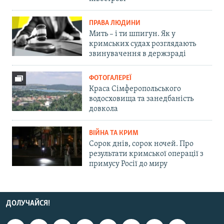
ПРАВА ЛЮДИНИ
Мить – і ти шпигун. Як у
кримських судах розглядають
звинувачення в держзраді
ФОТОГАЛЕРЕЇ
Краса Сімферопольського
водосховища та занедбаність
довкола
ВІЙНА ТА КРИМ
Сорок днів, сорок ночей. Про
результати кримської операції з
примусу Росії до миру
ДОЛУЧАЙСЯ!