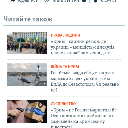
Поділитись
Читати без VPN
Follow us
Читайте також
ПРАВА ЛЮДИНИ
«Крим – єдиний регіон, де
українці – меншість»: дискусія
навколо нової пам'ятної дати
ВІЙНА ТА КРИМ
Російська влада обіцяє закрити
морський шлях українським
БпЛА до Севастополя. Чи реально
це?
СУСПІЛЬСТВО
«Крим – не Росія»: маркетплейс
Ozon припинив прийом нових
замовлень на Кримському
півострові